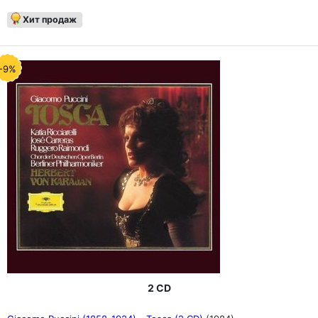
Хит продаж
-9%
2 CD