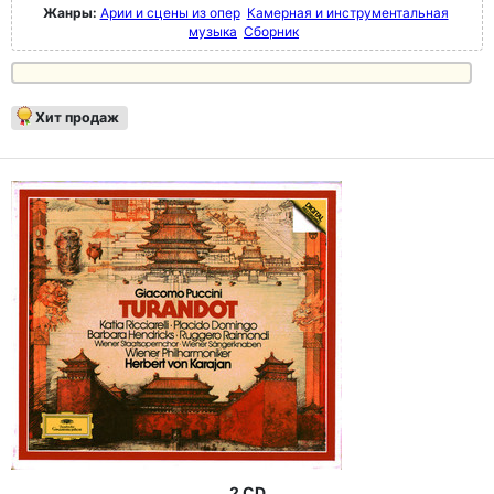
Жанры:
Арии и сцены из опер
Камерная и инструментальная
музыка
Сборник
Хит продаж
2 CD