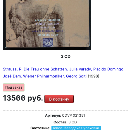
3 CD
Strauss, R: Die Frau ohne Schatten. Julia Varady, Plácido Domingo,
José Dam, Wiener Philharmoniker, Georg Solti
(1998)
Под заказ
13566 руб.
В корзину
Артикул:
CDVP 021351
Состав:
3 CD
Состояние:
Новое. Заводская упаковка.