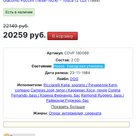
Giacomo Puccini (1858-1924) - Tosca (2 CD)
(1984)
Есть в наличии
22149
руб.
20259 руб.
В корзину
Артикул:
CDVP 160069
Состав:
2 CD
Состояние:
Новое. Заводская упаковка.
Дата релиза:
23-11-1984
Лейбл:
DGG
Исполнители:
Ricciarelli Katia, soprano / Ричарелли Катя,
сопрано
Carreras José, tenor / Каррерас Хосе, тенор
Corena
Fernando, bass / Корена Фернандо, бас
Raimondi Ruggero, bass /
Раймонди Руджеро, бас
Показать больше
Жанры:
Опера, интермедия, серената