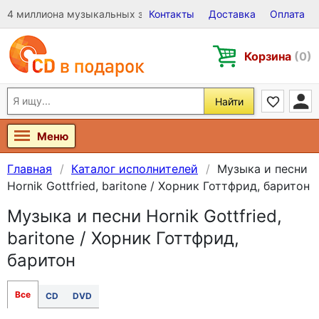
4 миллиона музыкальных записей на Виниле, CD и DVD
Контакты
Доставка
Оплата
Корзина
(0)
Найти
Меню
Главная
Каталог исполнителей
Музыка и песни
Hornik Gottfried, baritone / Хорник Готтфрид, баритон
Музыка и песни Hornik Gottfried,
baritone / Хорник Готтфрид,
баритон
Все
CD
DVD