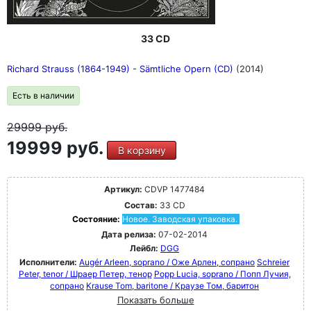
33 CD
Richard Strauss (1864-1949) - Sämtliche Opern (CD)
(2014)
Есть в наличии
29999
руб.
19999 руб.
В корзину
Артикул:
CDVP 1477484
Состав:
33 CD
Состояние:
Новое. Заводская упаковка.
Дата релиза:
07-02-2014
Лейбл:
DGG
Исполнители:
Augér Arleen, soprano / Оже Арлен, сопрано
Schreier
Peter, tenor / Шраер Петер, тенор
Popp Lucia, soprano / Попп Лучия,
сопрано
Krause Tom, baritone / Краузе Том, баритон
Показать больше