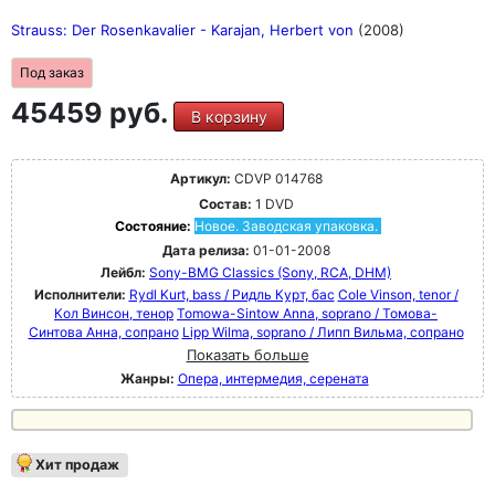
Strauss: Der Rosenkavalier - Karajan, Herbert von
(2008)
Под заказ
45459 руб.
В корзину
Артикул:
CDVP 014768
Состав:
1 DVD
Состояние:
Новое. Заводская упаковка.
Дата релиза:
01-01-2008
Лейбл:
Sony-BMG Classics (Sony, RCA, DHM)
Исполнители:
Rydl Kurt, bass / Ридль Курт, бас
Cole Vinson, tenor /
Кол Винсон, тенор
Tomowa-Sintow Anna, soprano / Томова-
Синтова Анна, сопрано
Lipp Wilma, soprano / Липп Вильма, сопрано
Показать больше
Жанры:
Опера, интермедия, серената
Хит продаж