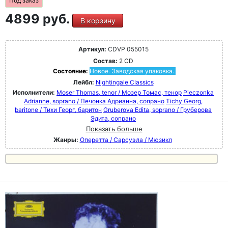
Под заказ
4899 руб.
В корзину
Артикул:
CDVP 055015
Состав:
2 CD
Состояние:
Новое. Заводская упаковка.
Лейбл:
Nightingale Classics
Исполнители:
Moser Thomas, tenor / Мозер Томас, тенор
Pieczonka
Adrianne, soprano / Печонка Адрианна, сопрано
Tichy Georg,
baritone / Тихи Георг, баритон
Gruberova Edita, soprano / Груберова
Эдита, сопрано
Показать больше
Жанры:
Оперетта / Сарсуэла / Мюзикл