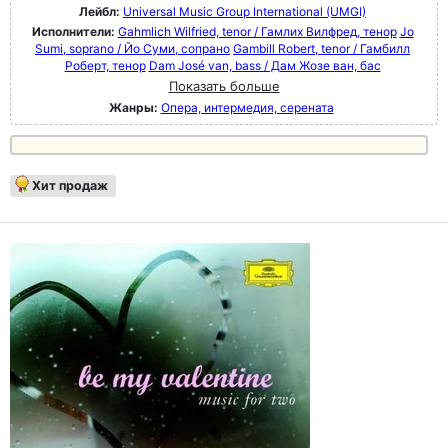
Лейбл:
Universal Music Group International (UMGI)
Исполнители:
Gahmlich Wilfried, tenor / Гамлих Вилфред, тенор
Jo
Sumi, soprano / Йо Суми, сопрано
Gambill Robert, tenor / Гамбилл
Роберт, тенор
Dam José van, bass / Дам Жозе ван, бас
Показать больше
Жанры:
Опера, интермедия, серената
Хит продаж