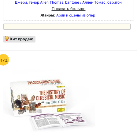
Джери, тенор
Allen Thomas, baritone / Аллен Томас, баритон
Показать больше
Жанры:
Арии и сцены из опер
Хит продаж
-17%