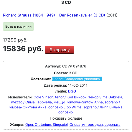
3 CD
Richard Strauss (1864-1949) - Der Rosenkavalier (3 CD)
(2011)
Есть в наличии
17299
руб.
15836 руб.
В корзину
Артикул:
CDVP 094876
Состав:
3 CD
Состояние:
Новое. Заводская упаковка.
Дата релиза:
11-02-2011
Лейбл:
DGG
Исполнители:
Cole Vinson, tenor / Кол Винсон, тенор
Sima Gabriela,
mezzo / Сима Габриела, меццо
Tomowa-Sintow Anna, soprano /
Томова-Синтова Анна, сопрано
Lipp Wilma, soprano / Липп Вильма,
сопрано
Показать больше
Жанры:
Oper, Oratorium, Singspiel
Опера, интермедия, серената