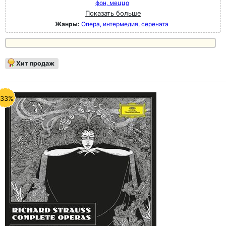
фон, меццо
Показать больше
Жанры:
Опера, интермедия, серената
Хит продаж
-33%