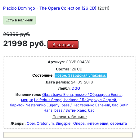
Placido Domingo - The Opera Collection (26 CD)
(2011)
Есть в наличии
26399
руб.
21998 руб.
В корзину
Артикул:
CDVP 094881
Состав:
26 CD
Состояние:
Новое. Заводская упаковка.
Дата релиза:
24-05-2018
Лейбл:
DGG
Исполнители:
Obraztsova Elena, mezzo / Образцова Елена,
меццо
Leiferkus Sergei, baritone / Лейферкус Сергей,
баритон
Nesterenko Eugeny, bass / Нестеренко Евгений, бас
Sotin
Hans, bass / Зотин Ханс, бас
Показать больше
Жанры:
Oper, Oratorium, Singspiel
Опера, интермедия, серената