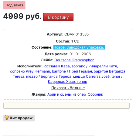
Рахманинова, Сибелиуса, Айвза, Яначека, Равеля и
Под заказ
многих других.
4999 руб.
В корзину
Артикул:
CDVP 013585
Состав:
1 CD
Состояние:
Новое. Заводская упаковка.
Дата релиза:
01-01-2006
Лейбл:
Deutsche Grammophon
Исполнители:
Ricciarelli Katia, soprano / Ричарелли Катя,
сопрано
Prey Hermann, baritone / Прей Герман, баритон
Berganza
Teresa, mezzo / Берганса Тереса, меццо
Carreras José, tenor /
Каррерас Хосе, тенор
Показать больше
Жанры:
Арии и сцены из опер
Сборник
Хит продаж