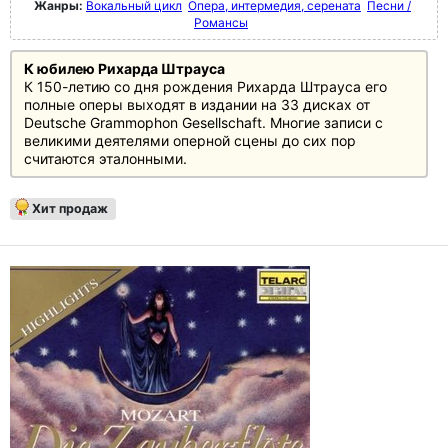
Жанры:
Вокальный цикл
Опера, интермедия, серената
Песни /
Романсы
К юбилею Рихарда Штрауса
К 150-летию со дня рождения Рихарда Штрауса его
полные оперы выходят в издании на 33 дисках от
Deutsche Grammophon Gesellschaft. Многие записи с
великими деятелями оперной сцены до сих пор
считаются эталонными.
Хит продаж