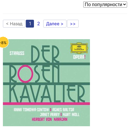
1
2
< Назад
Далее >
>>
-8%