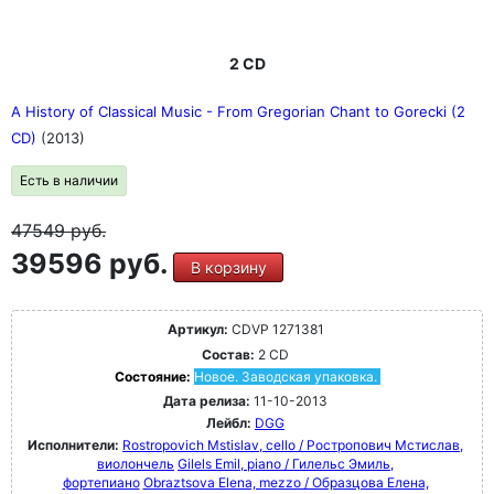
2 CD
A History of Classical Music - From Gregorian Chant to Gorecki (2
CD)
(2013)
Есть в наличии
47549
руб.
39596 руб.
В корзину
Артикул:
CDVP 1271381
Состав:
2 CD
Состояние:
Новое. Заводская упаковка.
Дата релиза:
11-10-2013
Лейбл:
DGG
Исполнители:
Rostropovich Mstislav, cello / Ростропович Мстислав,
виолончель
Gilels Emil, piano / Гилельс Эмиль,
фортепиано
Obraztsova Elena, mezzo / Образцова Елена,