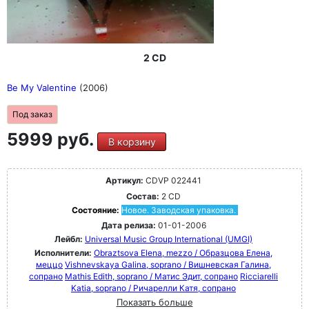
2 CD
Be My Valentine
(2006)
Под заказ
5999 руб.
В корзину
Артикул:
CDVP 022441
Состав:
2 CD
Состояние:
Новое. Заводская упаковка.
Дата релиза:
01-01-2006
Лейбл:
Universal Music Group International (UMGI)
Исполнители:
Obraztsova Elena, mezzo / Образцова Елена,
меццо
Vishnevskaya Galina, soprano / Вишневская Галина,
сопрано
Mathis Edith, soprano / Матис Эдит, сопрано
Ricciarelli
Katia, soprano / Ричарелли Катя, сопрано
Показать больше