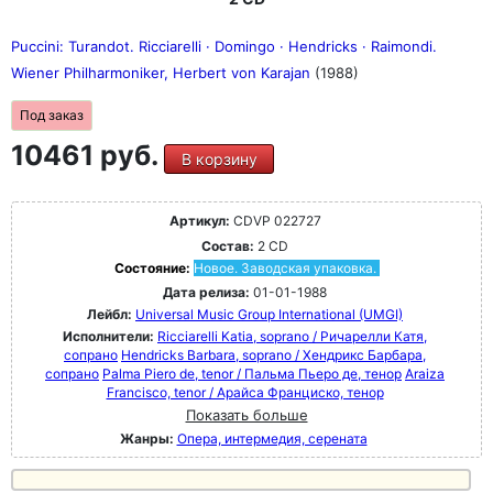
Puccini: Turandot. Ricciarelli · Domingo · Hendricks · Raimondi.
Wiener Philharmoniker, Herbert von Karajan
(1988)
Под заказ
10461 руб.
В корзину
Артикул:
CDVP 022727
Состав:
2 CD
Состояние:
Новое. Заводская упаковка.
Дата релиза:
01-01-1988
Лейбл:
Universal Music Group International (UMGI)
Исполнители:
Ricciarelli Katia, soprano / Ричарелли Катя,
сопрано
Hendricks Barbara, soprano / Хендрикс Барбара,
сопрано
Palma Piero de, tenor / Пальма Пьеро де, тенор
Araiza
Francisco, tenor / Арайса Франциско, тенор
Показать больше
Жанры:
Опера, интермедия, серената