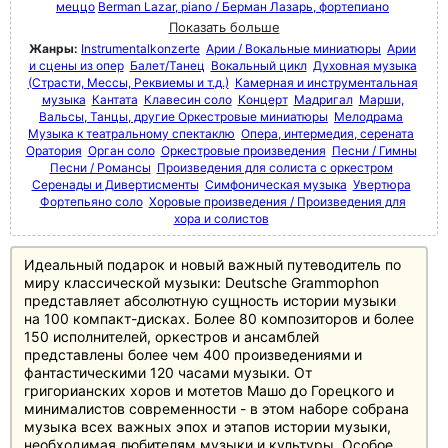
меццо
Berman Lazar, piano / Берман Лазарь, фортепиано
Показать больше
Жанры:
Instrumentalkonzerte
Арии / Вокальные миниатюры
Арии
и сцены из опер
Балет/Танец
Вокальный цикл
Духовная музыка
(Страсти, Мессы, Реквиемы и т.д.)
Камерная и инструментальная
музыка
Кантата
Клавесин соло
Концерт
Мадригал
Марши,
Вальсы, Танцы, другие Оркестровые миниатюры
Мелодрама
Музыка к театральному спектаклю
Опера, интермедия, серената
Оратория
Орган соло
Оркестровые произведения
Песни / Гимны
Песни / Романсы
Произведения для солиста с оркестром
Серенады и Дивертисменты
Симфоническая музыка
Увертюра
Фортепьяно соло
Хоровые произведения / Произведения для
хора и солистов
Идеальный подарок и новый важный путеводитель по
миру классической музыки: Deutsche Grammophon
представляет абсолютную сущность истории музыки
на 100 компакт-дисках. Более 80 композиторов и более
150 исполнителей, оркестров и ансамблей
представлены более чем 400 произведениями и
фантастическими 120 часами музыки. От
григорианских хоров и мотетов Машо до Горецкого и
минималистов современности - в этом наборе собрана
музыка всех важных эпох и этапов истории музыки,
необходимая любителям музыки и культуры. Особое