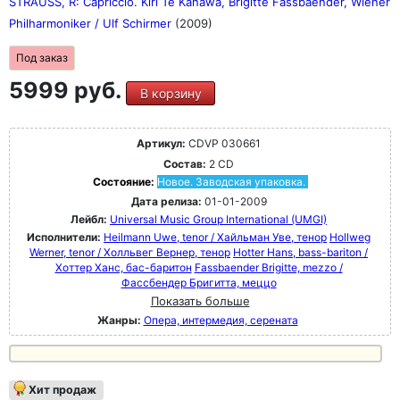
STRAUSS, R: Capriccio. Kiri Te Kanawa, Brigitte Fassbaender, Wiener
Philharmoniker / Ulf Schirmer
(2009)
Под заказ
5999 руб.
В корзину
Артикул:
CDVP 030661
Состав:
2 CD
Состояние:
Новое. Заводская упаковка.
Дата релиза:
01-01-2009
Лейбл:
Universal Music Group International (UMGI)
Исполнители:
Heilmann Uwe, tenor / Хайльман Уве, тенор
Hollweg
Werner, tenor / Холльвег Вернер, тенор
Hotter Hans, bass-bariton /
Хоттер Ханс, бас-баритон
Fassbaender Brigitte, mezzo /
Фассбендер Бригитта, меццо
Показать больше
Жанры:
Опера, интермедия, серената
Хит продаж