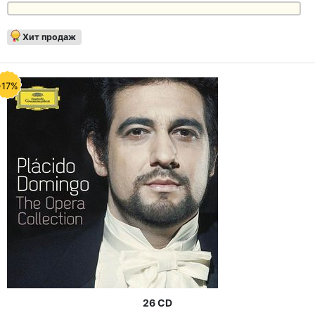
Хит продаж
-17%
26 CD