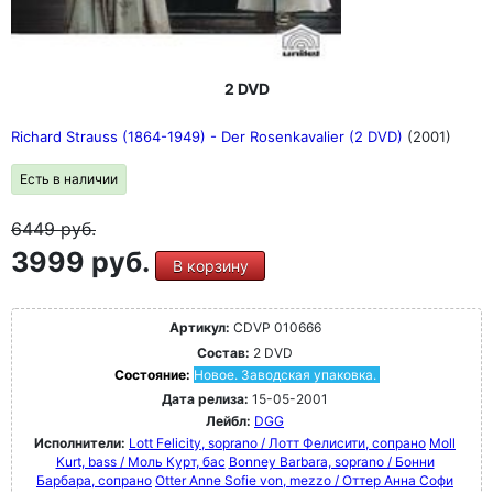
2 DVD
Richard Strauss (1864-1949) - Der Rosenkavalier (2 DVD)
(2001)
Есть в наличии
6449
руб.
3999 руб.
В корзину
Артикул:
CDVP 010666
Состав:
2 DVD
Состояние:
Новое. Заводская упаковка.
Дата релиза:
15-05-2001
Лейбл:
DGG
Исполнители:
Lott Felicity, soprano / Лотт Фелисити, сопрано
Moll
Kurt, bass / Моль Курт, бас
Bonney Barbara, soprano / Бонни
Барбара, сопрано
Otter Anne Sofie von, mezzo / Оттер Анна Софи