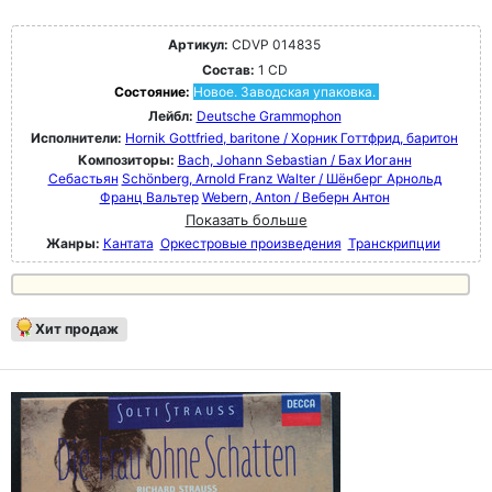
Артикул:
CDVP 014835
Состав:
1 CD
Состояние:
Новое. Заводская упаковка.
Лейбл:
Deutsche Grammophon
Исполнители:
Hornik Gottfried, baritone / Хорник Готтфрид, баритон
Композиторы:
Bach, Johann Sebastian / Бах Иоганн
Себастьян
Schönberg, Arnold Franz Walter / Шёнберг Арнольд
Франц Вальтер
Webern, Anton / Веберн Антон
Показать больше
Жанры:
Кантата
Оркестровые произведения
Транскрипции
Хит продаж