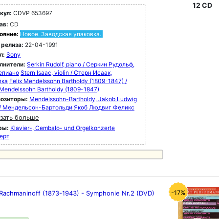
12 CD
кул:
CDVP 653697
ав:
CD
ояние:
Новое. Заводская упаковка.
 релиза:
22-04-1991
л:
Sony
лнители:
Serkin Rudolf, piano / Серкин Рудольф,
епиано
Stern Isaac, violin / Стерн Исаак,
пка
Felix Mendelssohn Bartholdy (1809-1847) /
 Mendelssohn Bartholdy (1809-1847)
озиторы:
Mendelssohn-Bartholdy, Jakob Ludwig
x / Мендельсон-Бартольди Якоб Людвиг Феликс
зать больше
ры:
Klavier-, Cembalo- und Orgelkonzerte
ерт
-17%
 Rachmaninoff (1873-1943) - Symphonie Nr.2 (DVD)