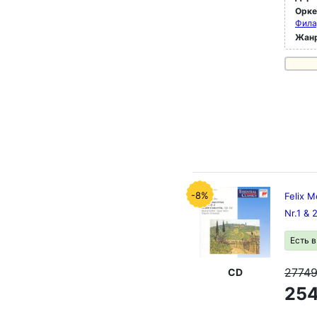
Орк
Фила
Жан
-8%
Felix M
Nr.1 & 
Есть 
2774
CD
254