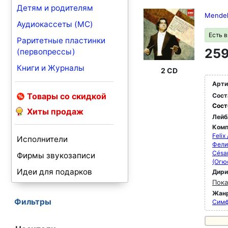
Детям и родителям
Mendel
Аудиокассеты (MC)
Есть 
Раритетные пластинки
259
(первопрессы)
Книги и Журналы
2 CD
Арти
Товары со скидкой
Сост
Сост
Хиты продаж
Лейб
Комп
Feli
Исполнители
Фели
Césa
Фирмы звукозаписи
(Огю
Идеи для подарков
Дир
Пока
Жан
Фильтры
Симф