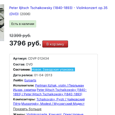
Peter Iljitsch Tschaikowsky (1840-1893) - Violinkonzert op.35
(DVD)
(2006)
Есть в наличии
12399
руб.
3796 руб.
В корзину
Артикул:
CDVP 012434
Состав:
DVD
Состояние:
Новое. Заводская упаковка.
Дата релиза:
01-04-2013
Лейбл:
Euroarts
Исполнители:
Perlman Itzhak, violin / Перльман
Ицхак, скрипка
Peter Iljitsch Tschaikowsky (1840-
1893) / Peter Iljitsch Tschaikowsky (1840-1893)
Композиторы:
Tchaikovsky, Pyotr / Чайковский
Пётр
Mussorgsky, Modest / Мусоргский Модест
Показать больше
Жанры:
Violinkonzerte
Концерт
Оркестровые