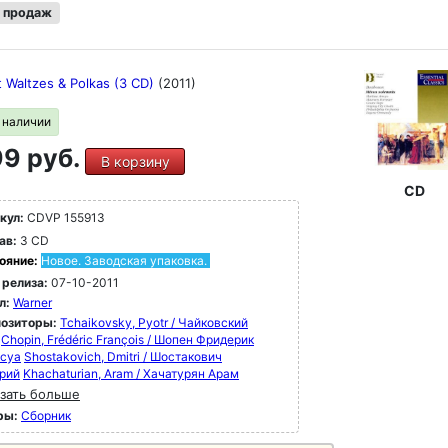
 продаж
t Waltzes & Polkas (3 CD)
(2011)
в наличии
9 руб.
В корзину
CD
кул:
CDVP 155913
ав:
3 CD
ояние:
Новое. Заводская упаковка.
 релиза:
07-10-2011
л:
Warner
озиторы:
Tchaikovsky, Pyotr / Чайковский
Chopin, Frédéric François / Шопен Фридерик
суа
Shostakovich, Dmitri / Шостакович
рий
Khachaturian, Aram / Хачатурян Арам
зать больше
ры:
Сборник