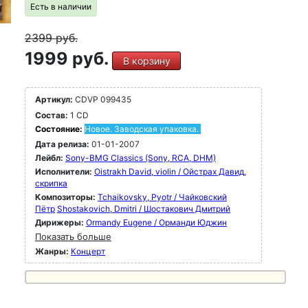
Есть в наличии
2399
руб.
1999 руб.
В корзину
Артикул:
CDVP 099435
Состав:
1 CD
Состояние:
Новое. Заводская упаковка.
Дата релиза:
01-01-2007
Лейбл:
Sony-BMG Classics (Sony, RCA, DHM)
Исполнители:
Oistrakh David, violin / Ойстрах Давид,
скрипка
Композиторы:
Tchaikovsky, Pyotr / Чайковский
Пётр
Shostakovich, Dmitri / Шостакович Дмитрий
Дирижеры:
Ormandy Eugene / Орманди Юджин
Показать больше
Жанры:
Концерт