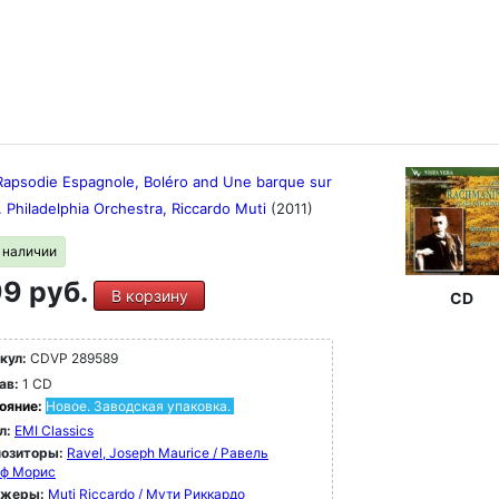
 Rapsodie Espagnole, Boléro and Une barque sur
. Philadelphia Orchestra, Riccardo Muti
(2011)
в наличии
9 руб.
В корзину
CD
кул:
CDVP 289589
ав:
1 CD
ояние:
Новое. Заводская упаковка.
л:
EMI Classics
озиторы:
Ravel, Joseph Maurice / Равель
ф Морис
ижеры:
Muti Riccardo / Мути Риккардо