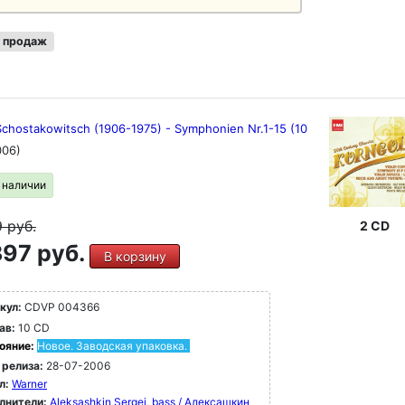
 продаж
Schostakowitsch (1906-1975) - Symphonien Nr.1-15 (10
006)
в наличии
9
руб.
2 CD
97 руб.
В корзину
кул:
CDVP 004366
ав:
10 CD
ояние:
Новое. Заводская упаковка.
 релиза:
28-07-2006
л:
Warner
лнители:
Aleksashkin Sergei, bass / Алексашкин