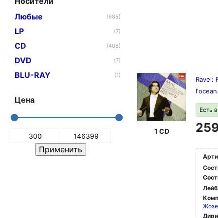
Носители
Любые
(685)
LP
(7)
CD
(405)
DVD
(7)
BLU-RAY
(1)
Ravel:
l'ocean
Цена
Есть 
259
1 CD
Арти
Сост
Сост
Лейб
Комп
Жозе
Дир