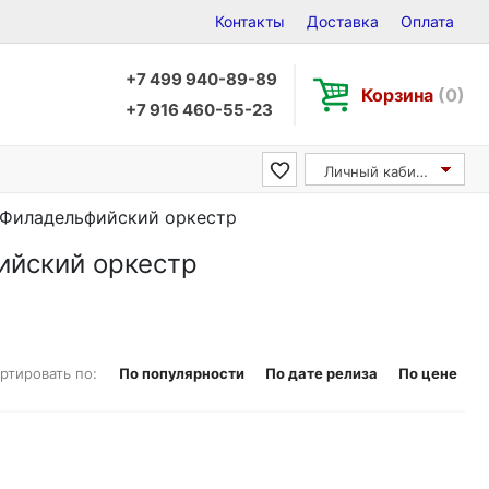
Контакты
Доставка
Оплата
+7 499 940-89-89
Корзина
(0)
+7 916 460-55-23
Личный кабинет
 / Филадельфийский оркестр
фийский оркестр
ртировать по:
По популярности
По дате релиза
По цене