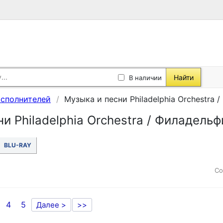
Найти
В наличии
исполнителей
Музыка и песни Philadelphia Orchestra
и Philadelphia Orchestra / Филадель
BLU-RAY
Со
4
5
Далее >
>>