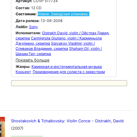
Артикул:
CDVP 517734
Состав:
12 CD
Состояние:
Новое. Заводская упаковка.
Дата релиза:
13-06-2008
Лейбл:
Sony
Исполнители:
Oistrakh David, violin / Ойстрах Давид,
скрипка
Carmignola Giuliano, violin / Карминьола
Джулиано, скрипка
Spivakov Vladimir, violin /
Спиваков Владимир, скрипка
Shaham Gil, violin /
Шахам Гил, скрипка
Показать больше
Жанры:
Камерная и инструментальная музыка
Концерт
Произведения для солиста с оркестром
Shostakovich & Tchaikovsky: Violin Conce - Oistrakh, David
(2007)