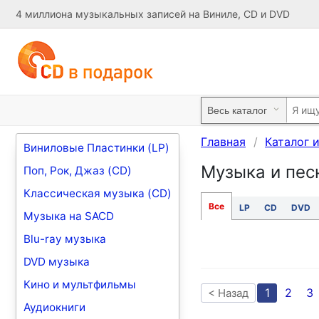
4 миллиона музыкальных записей на Виниле, CD и DVD
Главная
Каталог 
Виниловые Пластинки (LP)
Музыка и песн
Поп, Рок, Джаз (CD)
Классическая музыка (CD)
Все
LP
CD
DVD
Музыка на SACD
Blu-ray музыка
DVD музыка
Кино и мультфильмы
1
2
3
< Назад
Аудиокниги