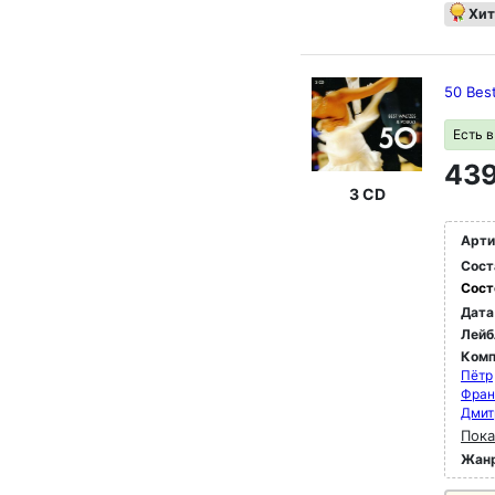
Хит
50 Bes
Есть 
439
3 CD
Арти
Сост
Сост
Дата
Лейб
Комп
Пётр
Фран
Дмит
Пока
Жан