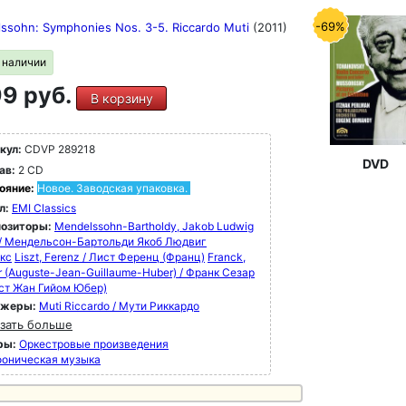
-69%
ssohn: Symphonies Nos. 3-5. Riccardo Muti
(2011)
в наличии
9 руб.
В корзину
кул:
CDVP 289218
DVD
ав:
2 CD
ояние:
Новое. Заводская упаковка.
л:
EMI Classics
озиторы:
Mendelssohn-Bartholdy, Jakob Ludwig
x / Мендельсон-Бартольди Якоб Людвиг
кс
Liszt, Ferenz / Лист Ференц (Франц)
Franck,
r (Auguste-Jean-Guillaume-Huber) / Франк Сезар
ст Жан Гийом Юбер)
ижеры:
Muti Riccardo / Мути Риккардо
зать больше
ры:
Оркестровые произведения
оническая музыка