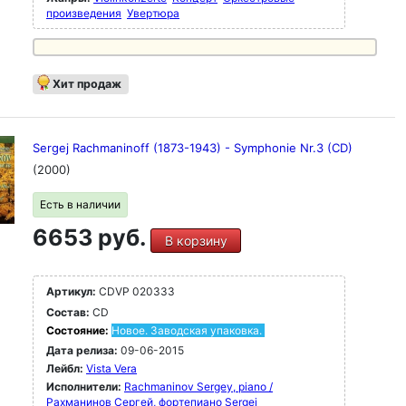
произведения
Увертюра
Хит продаж
Sergej Rachmaninoff (1873-1943) - Symphonie Nr.3 (CD)
(2000)
Есть в наличии
6653 руб.
В корзину
Артикул:
CDVP 020333
Состав:
CD
Состояние:
Новое. Заводская упаковка.
Дата релиза:
09-06-2015
Лейбл:
Vista Vera
Исполнители:
Rachmaninov Sergey, piano /
Рахманинов Сергей, фортепиано
Sergej