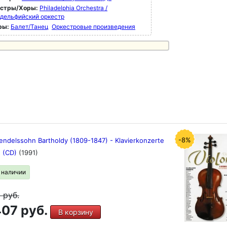
естры/Хоры:
Philadelphia Orchestra /
дельфийский оркестр
ры:
Балет/Танец
Оркестровые произведения
-8%
endelssohn Bartholdy (1809-1847) - Klavierkonzerte
2 (CD)
(1991)
в наличии
9
руб.
07 руб.
В корзину