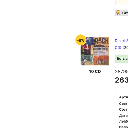
Хит
-8%
Dmitri 
CD)
(2
Есть 
2879
10 CD
263
Арти
Сост
Сост
Дата
Лейб
Испо