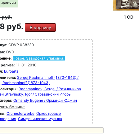
в наличии
9
руб.
1 CD
8 руб.
В корзину
кул:
CDVP 038239
ав:
DVD
ояние:
Новое. Заводская упаковка.
 релиза:
11-01-2010
л:
Euroarts
лнители:
Sergej Rachmaninoff (1873-1943) /
j Rachmaninoff (1873-1943)
озиторы:
Rachmaninov, Sergei / Рахманинов
ей
Stravinsky, Igor / Стравинский Игорь
ижеры:
Ormandy Eugene / Орманди Юджин
зать больше
ры:
Orchesterwerke
Оркестровые
зведения
Симфоническая музыка