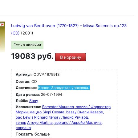
Ludwig van Beethoven (1770-1827) - Missa Solemnis op.123
(CD)
(2001)
Есть в наличии
19083 руб.
В корзину
Артикул:
CDVP 1679913
Состав:
CD
Состояние:
Новое. Заводская упаковка.
Дата релиза:
26-07-1994
Лейбл:
Sony
Исполнители:
Forrester Maureen, mezzo / Форрестер
Морин, меццо
Siepi Cesare, bass / Сьепи Чезаре,
бас
Lewis Richard, tenor / Льюис Ричард,
тенор
Arroyo Martina, soprano / Арройо Мартина,
сопрано
Показать больше