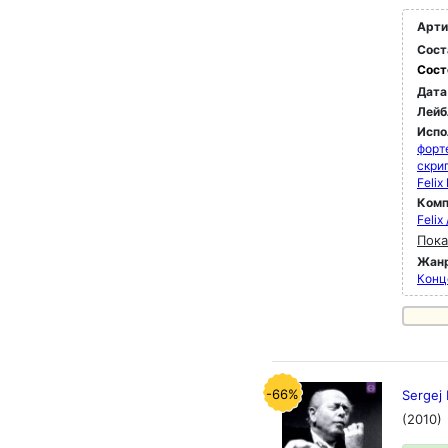
Арти
Сост
Сост
Дата
Лейб
Испо
форт
скри
Felix
Комп
Feli
Пока
Жан
Конц
-66%
Sergej
(2010)