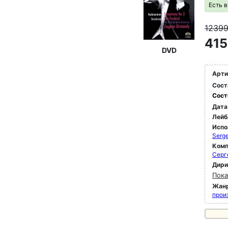
Есть 
1239
415
DVD
Арти
Сост
Сост
Дата
Лейб
Испо
Serge
Комп
Серг
Дир
Пока
Жан
прои