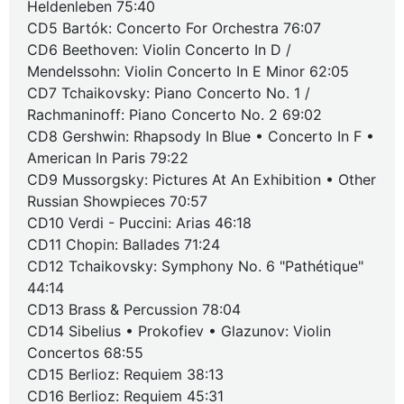
Heldenleben 75:40
CD5 Bartók: Concerto For Orchestra 76:07
CD6 Beethoven: Violin Concerto In D /
Mendelssohn: Violin Concerto In E Minor 62:05
CD7 Tchaikovsky: Piano Concerto No. 1 /
Rachmaninoff: Piano Concerto No. 2 69:02
CD8 Gershwin: Rhapsody In Blue • Concerto In F •
American In Paris 79:22
CD9 Mussorgsky: Pictures At An Exhibition • Other
Russian Showpieces 70:57
CD10 Verdi - Puccini: Arias 46:18
CD11 Chopin: Ballades 71:24
CD12 Tchaikovsky: Symphony No. 6 "Pathétique"
44:14
CD13 Brass & Percussion 78:04
CD14 Sibelius • Prokofiev • Glazunov: Violin
Concertos 68:55
CD15 Berlioz: Requiem 38:13
CD16 Berlioz: Requiem 45:31