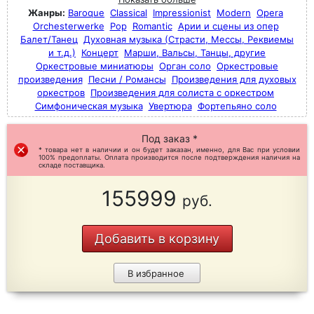
Жанры:
Baroque
Classical
Impressionist
Modern
Opera
Orchesterwerke
Pop
Romantic
Арии и сцены из опер
Балет/Танец
Духовная музыка (Страсти, Мессы, Реквиемы
и т.д.)
Концерт
Марши, Вальсы, Танцы, другие
Оркестровые миниатюры
Орган соло
Оркестровые
произведения
Песни / Романсы
Произведения для духовых
оркестров
Произведения для солиста с оркестром
Симфоническая музыка
Увертюра
Фортепьяно соло
Под заказ *
* товара нет в наличии и он будет заказан, именно, для Вас при условии
100% предоплаты. Оплата производится после подтверждения наличия на
складе поставщика.
155999
руб.
Добавить в корзину
В избранное