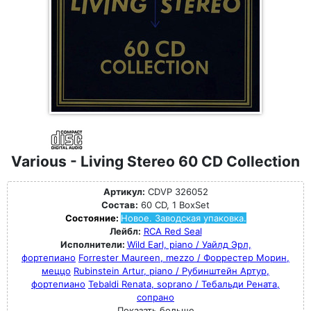
Various - Living Stereo 60 CD Collection
Артикул:
CDVP 326052
Состав:
60 CD, 1 BoxSet
Состояние:
Новое. Заводская упаковка.
Лейбл:
RCA Red Seal
Исполнители:
Wild Earl, piano / Уайлд Эрл,
фортепиано
Forrester Maureen, mezzo / Форрестер Морин,
меццо
Rubinstein Artur, piano / Рубинштейн Артур,
фортепиано
Tebaldi Renata, soprano / Тебальди Рената,
сопрано
Показать больше