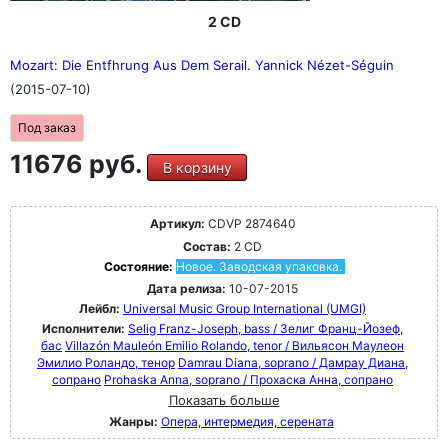
2 CD
Mozart: Die Entfhrung Aus Dem Serail. Yannick Nézet-Séguin
(2015-07-10)
Под заказ
11676 руб.
В корзину
Артикул:
CDVP 2874640
Состав:
2 CD
Состояние:
Новое. Заводская упаковка.
Дата релиза:
10-07-2015
Лейбл:
Universal Music Group International (UMGI)
Исполнители:
Selig Franz-Joseph, bass / Зелиг Франц-Йозеф,
бас
Villazón Mauleón Emilio Rolando, tenor / Вильясон Маулеон
Эмилио Роландо, тенор
Damrau Diana, soprano / Дамрау Диана,
сопрано
Prohaska Anna, soprano / Прохаска Анна, сопрано
Показать больше
Жанры:
Опера, интермедия, серената