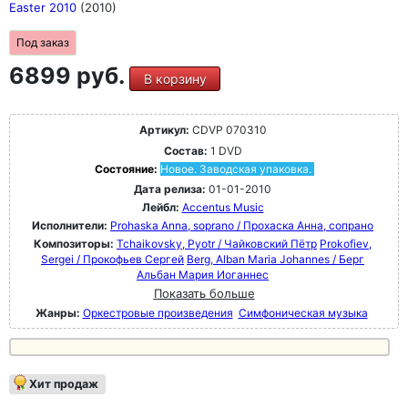
Easter 2010
(2010)
Под заказ
6899 руб.
В корзину
Артикул:
CDVP 070310
Состав:
1 DVD
Состояние:
Новое. Заводская упаковка.
Дата релиза:
01-01-2010
Лейбл:
Accentus Music
Исполнители:
Prohaska Anna, soprano / Прохаска Анна, сопрано
Композиторы:
Tchaikovsky, Pyotr / Чайковский Пётр
Prokofiev,
Sergei / Прокофьев Сергей
Berg, Alban Maria Johannes / Берг
Альбан Мария Иоганнес
Показать больше
Жанры:
Оркестровые произведения
Симфоническая музыка
Хит продаж