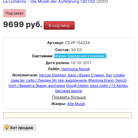
La Lumieres - Die Musik der Aufklärung (30 CD)
(2011)
Под заказ
9699 руб.
В корзину
Артикул:
CDVP 154324
Состав:
30 CD
Состояние:
Новое. Заводская упаковка.
Дата релиза:
14-10-2011
Лейбл:
Harmonia Mundi
Исполнители:
Varcoe Stephen, bass / Варко Стивен, бас
Linden
Jaap ter, cello / Линден Яп тер, виолончель
Wieringa Erwin, french
horn / Виринга Эрвин, валторна
Gough Helen, bass violin / Го Хелен,
басовая виола
Показать больше
Жанры:
Alte Musik
Хит продаж