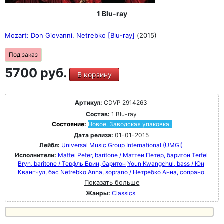
1 Blu-ray
Mozart: Don Giovanni. Netrebko [Blu-ray]
(2015)
Под заказ
5700 руб.
В корзину
Артикул:
CDVP 2914263
Состав:
1 Blu-ray
Состояние:
Новое. Заводская упаковка.
Дата релиза:
01-01-2015
Лейбл:
Universal Music Group International (UMGI)
Исполнители:
Mattei Peter, baritone / Маттеи Петер, баритон
Terfel
Bryn, baritone / Терфль Брин, баритон
Youn Kwangchul, bass / Юн
Квангчул, бас
Netrebko Anna, soprano / Нетребко Анна, сопрано
Показать больше
Жанры:
Classics