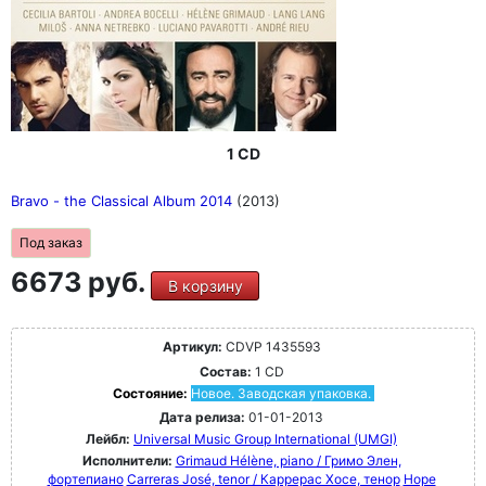
1 CD
Bravo - the Classical Album 2014
(2013)
Под заказ
6673 руб.
В корзину
Артикул:
CDVP 1435593
Состав:
1 CD
Состояние:
Новое. Заводская упаковка.
Дата релиза:
01-01-2013
Лейбл:
Universal Music Group International (UMGI)
Исполнители:
Grimaud Hélène, piano / Гримо Элен,
фортепиано
Carreras José, tenor / Каррерас Хосе, тенор
Hope