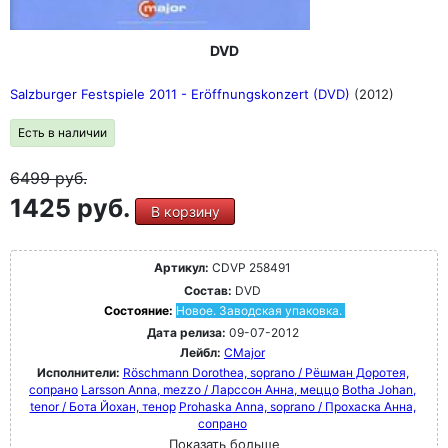
DVD
Salzburger Festspiele 2011 - Eröffnungskonzert (DVD)
(2012)
Есть в наличии
6499
руб.
1425 руб.
В корзину
Артикул:
CDVP 258491
Состав:
DVD
Состояние:
Новое. Заводская упаковка.
Дата релиза:
09-07-2012
Лейбл:
CMajor
Исполнители:
Röschmann Dorothea, soprano / Рёшман Доротея,
сопрано
Larsson Anna, mezzo / Ларссон Анна, меццо
Botha Johan,
tenor / Бота Йохан, тенор
Prohaska Anna, soprano / Прохаска Анна,
сопрано
Показать больше