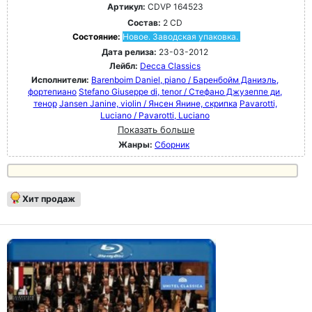
Артикул:
CDVP 164523
Состав:
2 CD
Состояние:
Новое. Заводская упаковка.
Дата релиза:
23-03-2012
Лейбл:
Decca Classics
Исполнители:
Barenboim Daniel, piano / Баренбойм Даниэль,
фортепиано
Stefano Giuseppe di, tenor / Стефано Джузеппе ди,
тенор
Jansen Janine, violin / Янсен Янине, скрипка
Pavarotti,
Luciano / Pavarotti, Luciano
Показать больше
Жанры:
Сборник
Хит продаж