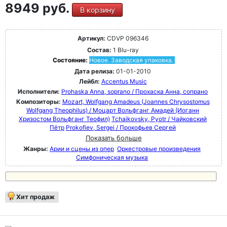
8949 руб.
В корзину
Артикул:
CDVP 096346
Состав:
1 Blu-ray
Состояние:
Новое. Заводская упаковка.
Дата релиза:
01-01-2010
Лейбл:
Accentus Music
Исполнители:
Prohaska Anna, soprano / Прохаска Анна, сопрано
Композиторы:
Mozart, Wolfgang Amadeus (Joannes Chrysostomus
Wolfgang Theophilus) / Моцарт Вольфганг Амадей (Иоганн
Хризостом Вольфганг Теофил)
Tchaikovsky, Pyotr / Чайковский
Пётр
Prokofiev, Sergei / Прокофьев Сергей
Показать больше
Жанры:
Арии и сцены из опер
Оркестровые произведения
Симфоническая музыка
Хит продаж