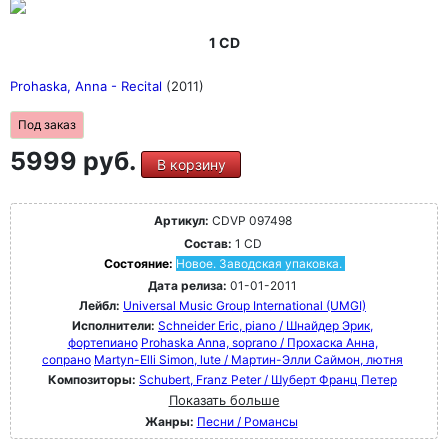
1 CD
Prohaska, Anna - Recital
(2011)
Под заказ
5999 руб.
В корзину
Артикул:
CDVP 097498
Состав:
1 CD
Состояние:
Новое. Заводская упаковка.
Дата релиза:
01-01-2011
Лейбл:
Universal Music Group International (UMGI)
Исполнители:
Schneider Eric, piano / Шнайдер Эрик,
фортепиано
Prohaska Anna, soprano / Прохаска Анна,
сопрано
Martyn-Elli Simon, lute / Мартин-Элли Саймон, лютня
Композиторы:
Schubert, Franz Peter / Шуберт Франц Петер
Показать больше
Жанры:
Песни / Романсы