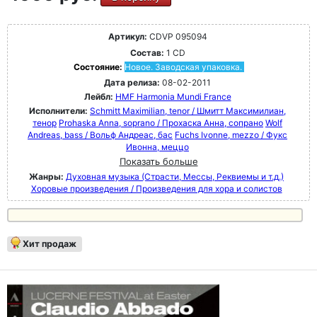
Артикул:
CDVP 095094
Состав:
1 CD
Состояние:
Новое. Заводская упаковка.
Дата релиза:
08-02-2011
Лейбл:
HMF Harmonia Mundi France
Исполнители:
Schmitt Maximilian, tenor / Шмитт Максимилиан,
тенор
Prohaska Anna, soprano / Прохаска Анна, сопрано
Wolf
Andreas, bass / Вольф Андреас, бас
Fuchs Ivonne, mezzo / Фукс
Ивонна, меццо
Показать больше
Жанры:
Духовная музыка (Страсти, Мессы, Реквиемы и т.д.)
Хоровые произведения / Произведения для хора и солистов
Хит продаж