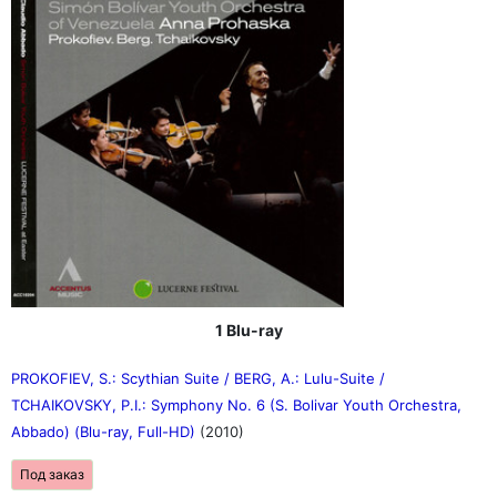
1 Blu-ray
PROKOFIEV, S.: Scythian Suite / BERG, A.: Lulu-Suite /
TCHAIKOVSKY, P.I.: Symphony No. 6 (S. Bolivar Youth Orchestra,
Abbado) (Blu-ray, Full-HD)
(2010)
Под заказ