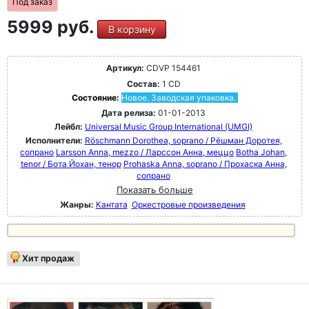
Под заказ
5999 руб.
В корзину
Артикул:
CDVP 154461
Состав:
1 CD
Состояние:
Новое. Заводская упаковка.
Дата релиза:
01-01-2013
Лейбл:
Universal Music Group International (UMGI)
Исполнители:
Röschmann Dorothea, soprano / Рёшман Доротея,
сопрано
Larsson Anna, mezzo / Ларссон Анна, меццо
Botha Johan,
tenor / Бота Йохан, тенор
Prohaska Anna, soprano / Прохаска Анна,
сопрано
Показать больше
Жанры:
Кантата
Оркестровые произведения
Хит продаж