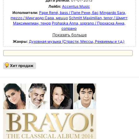
Дата релиза:
01-01-2013
Лейбл:
Accentus Music
Исполнители:
Pape René, bass / Папе Рене, бас
Mingardo Sara,
mezzo / Мингардо Сара, меццо
Schmitt Maximilian, tenor / Шмитт
Максимилиан, тенор
Prohaska Anna, soprano / Прохаска Анна,
сопрано
Показать больше
Жанры:
Духовная музыка (Страсти, Мессы, Реквиемы и т.д.)
Хит продаж