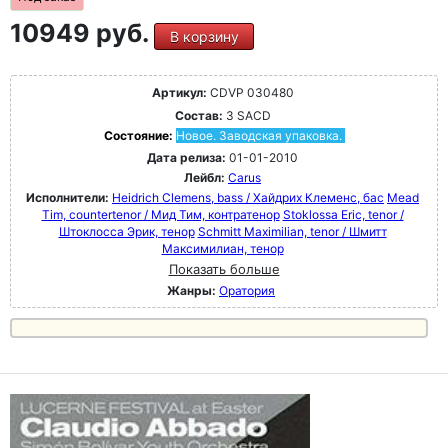
10949 руб.
В корзину
Артикул:
CDVP 030480
Состав:
3 SACD
Состояние:
Новое. Заводская упаковка.
Дата релиза:
01-01-2010
Лейбл:
Carus
Исполнители:
Heidrich Clemens, bass / Хайдрих Клеменс, бас
Mead
Tim, countertenor / Мид Тим, контратенор
Stoklossa Eric, tenor /
Штоклосса Эрик, тенор
Schmitt Maximilian, tenor / Шмитт
Максимилиан, тенор
Показать больше
Жанры:
Оратория