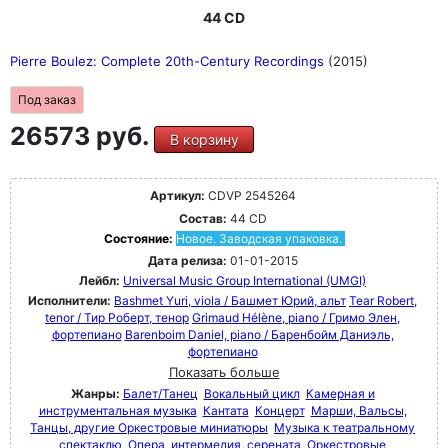
44 CD
Pierre Boulez: Complete 20th-Century Recordings
(2015)
Под заказ
26573 руб.
В корзину
Артикул:
CDVP 2545264
Состав:
44 CD
Состояние:
Новое. Заводская упаковка.
Дата релиза:
01-01-2015
Лейбл:
Universal Music Group International (UMGI)
Исполнители:
Bashmet Yuri, viola / Башмет Юрий, альт
Tear Robert,
tenor / Тир Роберт, тенор
Grimaud Hélène, piano / Гримо Элен,
фортепиано
Barenboim Daniel, piano / Баренбойм Даниэль,
фортепиано
Показать больше
Жанры:
Балет/Танец
Вокальный цикл
Камерная и
инструментальная музыка
Кантата
Концерт
Марши, Вальсы,
Танцы, другие Оркестровые миниатюры
Музыка к театральному
спектаклю
Опера, интермедия, серената
Оркестровые