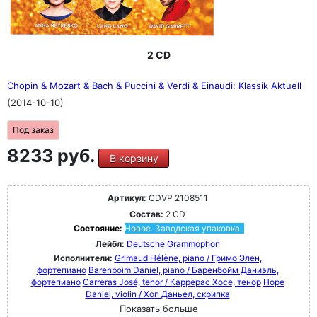
2 CD
Chopin & Mozart & Bach & Puccini & Verdi & Einaudi: Klassik Aktuell
(2014-10-10)
Под заказ
8233 руб.
В корзину
Артикул:
CDVP 2108511
Состав:
2 CD
Состояние:
Новое. Заводская упаковка.
Лейбл:
Deutsche Grammophon
Исполнители:
Grimaud Hélène, piano / Гримо Элен,
фортепиано
Barenboim Daniel, piano / Баренбойм Даниэль,
фортепиано
Carreras José, tenor / Каррерас Хосе, тенор
Hope
Daniel, violin / Хоп Даньел, скрипка
Показать больше