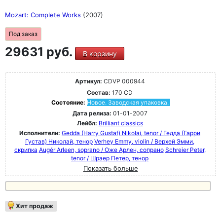
Mozart: Complete Works
(2007)
Под заказ
29631 руб.
В корзину
Артикул:
CDVP 000944
Состав:
170 CD
Состояние:
Новое. Заводская упаковка.
Дата релиза:
01-01-2007
Лейбл:
Brilliant classics
Исполнители:
Gedda (Harry Gustaf) Nikolai, tenor / Гедда (Гарри
Густав) Николай, тенор
Verhey Emmy, violin / Верхей Эмми,
скрипка
Augér Arleen, soprano / Оже Арлен, сопрано
Schreier Peter,
tenor / Шраер Петер, тенор
Показать больше
Хит продаж