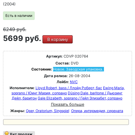
(2004)
Есть в наличии
6249
руб.
5699 руб.
В корзину
Артикул:
CDVP 020764
Состав:
DVD
Состояние:
Новое. Заводская упаковка.
Дата релиза:
26-08-2004
Лейбл:
NVC
Исполнители:
Lloyd Robert, bass / Ллойд Роберт, бас
Ewing Maria,
soprano / Юинг Мария, сопрано
Düsing Dale, baritone / Дьюзинг
Дейл, баритон
Gale Elizabeth, soprano / Гейл Элизабет, сопрано
Показать больше
Жанры:
Oper, Oratorium, Singspiel
Опера, интермедия, серената
Хит продаж