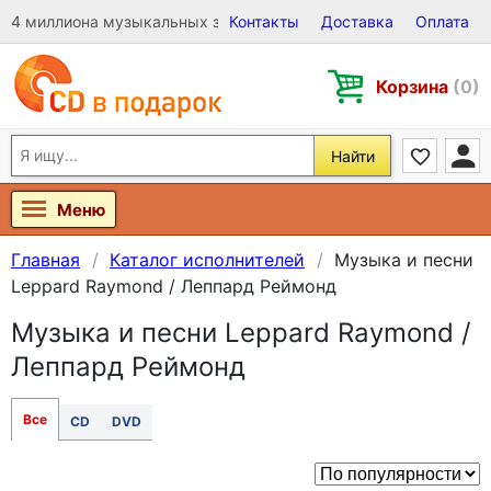
4 миллиона музыкальных записей на Виниле, CD и DVD
Контакты
Доставка
Оплата
Корзина
(0)
Найти
Меню
Главная
Каталог исполнителей
Музыка и песни
Leppard Raymond / Леппард Реймонд
Музыка и песни Leppard Raymond /
Леппард Реймонд
Все
CD
DVD