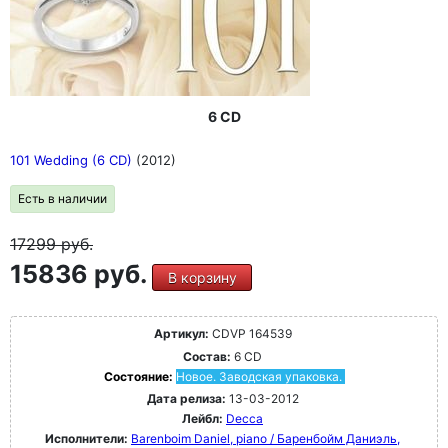
6 CD
101 Wedding (6 CD)
(2012)
Есть в наличии
17299
руб.
15836 руб.
В корзину
Артикул:
CDVP 164539
Состав:
6 CD
Состояние:
Новое. Заводская упаковка.
Дата релиза:
13-03-2012
Лейбл:
Decca
Исполнители:
Barenboim Daniel, piano / Баренбойм Даниэль,