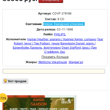
Артикул:
CDVP 278186
Состав:
8 CD
Состояние:
Новое. Заводская упаковка.
Дата релиза:
02-11-1998
Лейбл:
PHILIPS.
Исполнители:
Harper Heather, soprano / Харпер Хитер, сопрано
Tear
Robert, tenor / Тир Роберт, тенор
Barenboim Daniel, piano /
Баренбойм Даниэль, фортепиано
Dean Stafford, bass / Дин
Стаффорд, бас
Показать больше
Жанры:
Weltliche Vokalmusik
Мадригал
Хит продаж
-73%