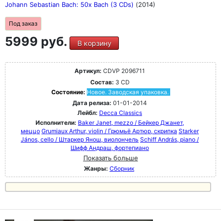
Johann Sebastian Bach: 50x Bach (3 CDs)
(2014)
Под заказ
5999 руб.
В корзину
Артикул:
CDVP 2096711
Состав:
3 CD
Состояние:
Новое. Заводская упаковка.
Дата релиза:
01-01-2014
Лейбл:
Decca Classics
Исполнители:
Baker Janet, mezzo / Бейкер Джанет,
меццо
Grumiaux Arthur, violin / Грюмьё Артюр, скрипка
Starker
János, cello / Штаркер Янош, виолончель
Schiff András, piano /
Шифф Андраш, фортепиано
Показать больше
Жанры:
Сборник