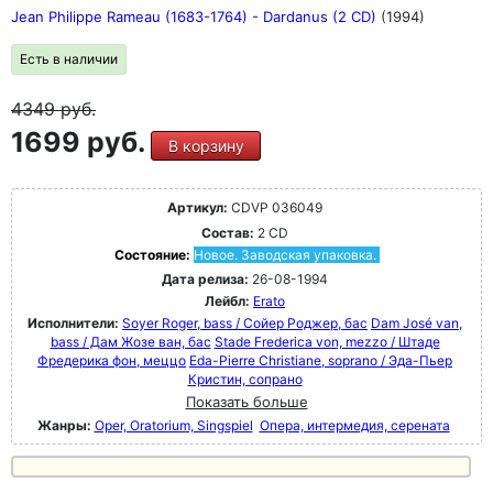
Jean Philippe Rameau (1683-1764) - Dardanus (2 CD)
(1994)
Есть в наличии
4349
руб.
1699 руб.
В корзину
Артикул:
CDVP 036049
Состав:
2 CD
Состояние:
Новое. Заводская упаковка.
Дата релиза:
26-08-1994
Лейбл:
Erato
Исполнители:
Soyer Roger, bass / Сойер Роджер, бас
Dam José van,
bass / Дам Жозе ван, бас
Stade Frederica von, mezzo / Штаде
Фредерика фон, меццо
Eda-Pierre Christiane, soprano / Эда-Пьер
Кристин, сопрано
Показать больше
Жанры:
Oper, Oratorium, Singspiel
Опера, интермедия, серената