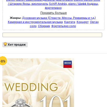
/ Штаркер Янош, виолончель
Schiff András, piano / Шифф Андраш,
фортепиано
Показать больше
Жанры:
Духовная музыка (Страсти, Мессы, Реквиемы и т.д.)
Камерная и инструментальная музыка
Кантата
Концерт
Орган
соло
Сборник
Фортепьяно соло
Хит продаж
-8%