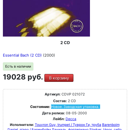
2 CD
Essential Bach (2 CD)
(2000)
Есть в наличии
19028 руб.
В корзину
Артикул:
CDVP 021072
Состав:
2 CD
Состояние:
Новое. Заводская упаковка.
Дата релиза:
08-05-2000
Лейбл:
Decca
Исполнители:
Touvron Guy, trumpet / Туврон Ги, труба
Barenboim
Daniel, piano / Баренбойм Даниэль, фортепиано
Starker János, cello