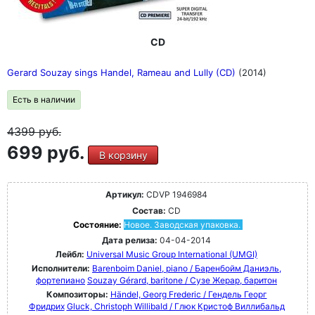
CD
Gerard Souzay sings Handel, Rameau and Lully (CD)
(2014)
Есть в наличии
4399
руб.
699 руб.
В корзину
Артикул:
CDVP 1946984
Состав:
CD
Состояние:
Новое. Заводская упаковка.
Дата релиза:
04-04-2014
Лейбл:
Universal Music Group International (UMGI)
Исполнители:
Barenboim Daniel, piano / Баренбойм Даниэль,
фортепиано
Souzay Gérard, baritone / Сузе Жерар, баритон
Композиторы:
Händel, Georg Frederic / Гендель Георг
Фридрих
Gluck, Christoph Willibald / Глюк Кристоф Виллибальд