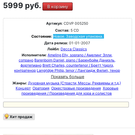
5999 руб.
В корзину
Артикул:
CDVP 005250
Состав:
5 CD
Состояние:
Новое. Заводская упаковка.
Дата релиза:
01-01-2007
Лейбл:
Decca Classics
Исполнители:
Ameling Elly, soprano / Амелинг Элли,
сопрано
Barenboim Daniel, piano / Баренбойм Даниэль,
фортепиано
Brett Charles, countertenor / Бретт Чарлз,
контратенор
Langridge Philip, tenor / Лангридж Филип, тенор
Показать больше
Жанры:
Духовная музыка (Страсти, Мессы, Реквиемы и т.д.)
Концерт
Оратория
Оркестровые произведения
Хоровые
произведения / Произведения для хора и солистов
Хит продаж