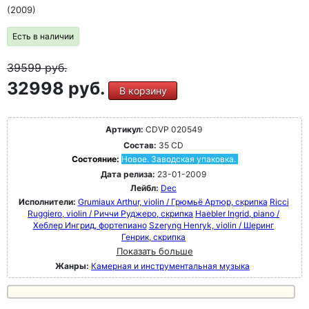
(2009)
Есть в наличии
39599
руб.
32998 руб.
В корзину
Артикул:
CDVP 020549
Состав:
35 CD
Состояние:
Новое. Заводская упаковка.
Дата релиза:
23-01-2009
Лейбл:
Dec
Исполнители:
Grumiaux Arthur, violin / Грюмьё Артюр, скрипка
Ricci
Ruggiero, violin / Риччи Руджеро, скрипка
Haebler Ingrid, piano /
Хеблер Ингрид, фортепиано
Szeryng Henryk, violin / Шеринг
Генрик, скрипка
Показать больше
Жанры:
Камерная и инструментальная музыка