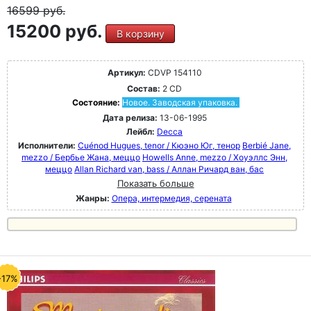
16599
руб.
15200 руб.
В корзину
Артикул:
CDVP 154110
Состав:
2 CD
Состояние:
Новое. Заводская упаковка.
Дата релиза:
13-06-1995
Лейбл:
Decca
Исполнители:
Cuénod Hugues, tenor / Кюэно Юг, тенор
Berbié Jane,
mezzo / Бербье Жана, меццо
Howells Anne, mezzo / Хоуэллс Энн,
меццо
Allan Richard van, bass / Аллан Ричард ван, бас
Показать больше
Жанры:
Опера, интермедия, серената
-17%