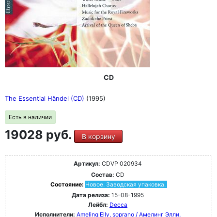
CD
The Essential Händel (CD)
(1995)
Есть в наличии
19028 руб.
В корзину
Артикул:
CDVP 020934
Состав:
CD
Состояние:
Новое. Заводская упаковка.
Дата релиза:
15-08-1995
Лейбл:
Decca
Исполнители:
Ameling Elly, soprano / Амелинг Элли,