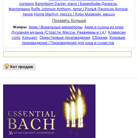
сопрано
Barenboim Daniel, piano / Баренбойм Даниэль,
фортепиано
Rolfe Johnson Anthony, tenor / Рольф Джонсон Антони,
тенор
Horne Marilyn, mezzo / Хорн Мэрилин, меццо
Показать больше
Жанры:
Арии / Вокальные миниатюры
Арии и сцены из опер
Духовная музыка (Страсти, Мессы, Реквиемы и т.д.)
Клавесин
соло
Концерт
Оркестровые произведения
Сборник
Хоровые
произведения / Произведения для хора и солистов
Хит продаж