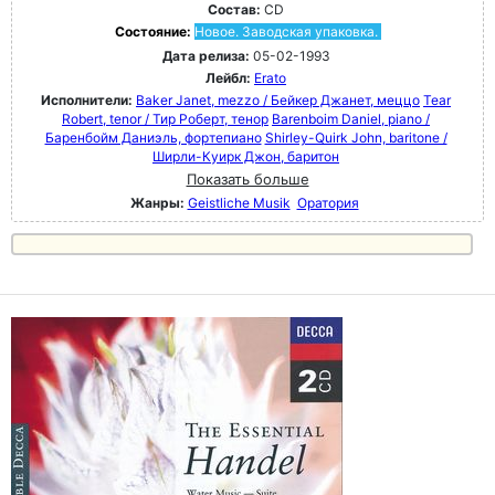
Состав:
CD
Состояние:
Новое. Заводская упаковка.
Дата релиза:
05-02-1993
Лейбл:
Erato
Исполнители:
Baker Janet, mezzo / Бейкер Джанет, меццо
Tear
Robert, tenor / Тир Роберт, тенор
Barenboim Daniel, piano /
Баренбойм Даниэль, фортепиано
Shirley-Quirk John, baritone /
Ширли-Куирк Джон, баритон
Показать больше
Жанры:
Geistliche Musik
Оратория