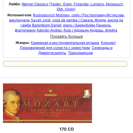
Лейбл:
Warner Classics (Teldec, Erato, Finlandia, Lontano, Nonesuch,
EMI, Virgin)
Исполнители:
Rostropovich Mstislav, cello / Ростропович Мстислав,
виолончель
Savall Jordi, viola da gamba / Саваль Жорди, виола да
гамба
Barenboim Daniel, piano / Баренбойм Даниэль,
фортепиано
Adorján András, flute / Адорьян Андраш, флейта
Показать больше
Жанры:
Камерная и инструментальная музыка
Концерт
Произведения для солиста с оркестром
Серенады и
Дивертисменты
Транскрипции
170 CD