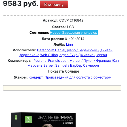
9583 руб.
В корзину
Артикул:
CDVP 2116842
Состав:
1 CD
Состояние:
Новое. Заводская упаковка.
Дата релиза:
01-01-2014
Лейбл:
Linn
Исполнители:
Barenboim Daniel, piano / Баренбойм Даниэль,
фортепиано
Weir Gillian, organ / Уир Джиллиан, орган
Композиторы:
Poulenc, Francis Jean Marcel / Пуленк Франсис Жан
Марсель
Barber, Samuel / Барбер Самьюэл
Показать больше
Жанры:
Концерт
Произведения для солиста с оркестром