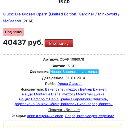
15 CD
Gluck: Die Groáen Opern (Limited Edition) Gardiner / Minkowski /
McCreesh
(2014)
Под заказ
40437 руб.
В корзину
Артикул:
CDVP 1986978
Состав:
15 CD
Состояние:
Новое. Заводская упаковка.
Дата релиза:
01-01-2014
Лейбл:
Decca Classics
Исполнители:
Baker Janet, mezzo / Бейкер Джанет,
меццо
Montague Diana, mezzo / Монтагью Диана,
меццо
Barenboim Daniel, piano / Баренбойм Даниэль,
фортепиано
Souzay Gérard, baritone / Сузе Жерар, баритон
Показать больше
Жанры:
Арии и сцены из опер
Опера, интермедия, серената