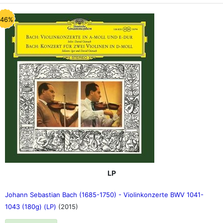
-46%
LP
Johann Sebastian Bach (1685-1750) - Violinkonzerte BWV 1041-
1043 (180g) (LP)
(2015)