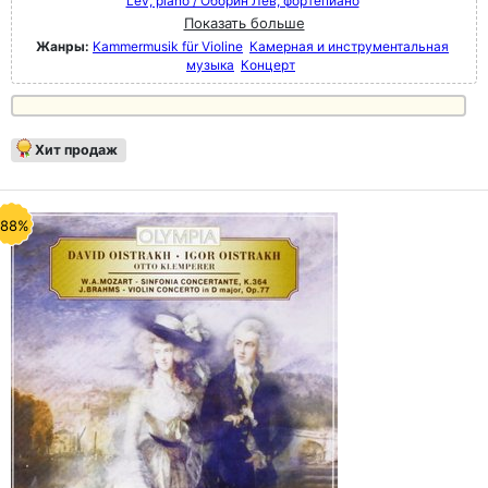
Lev, piano / Оборин Лев, фортепиано
Показать больше
Жанры:
Kammermusik für Violine
Камерная и инструментальная
музыка
Концерт
Хит продаж
-88%