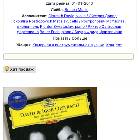
Дата релиза:
01-01-2010
Лейбл:
Bomba Music
Исполнители:
Oistrakh David, violin / Ойстрах Давид,
скрипка
Rostropovich Mstislav, cello / Ростропович Мстислав,
виолончель
Richter Svyatoslav, piano / Рихтер Святослав,
фортепиано
Bauer Frida, piano / Бауэр Фрида, фортепиано
Показать больше
Жанры:
Камерная и инструментальная музыка
Концерт
Хит продаж