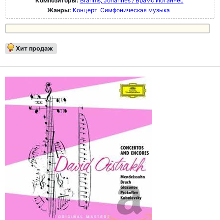
Композиторы:
Brahms, Johannes / Брамс Иоганнес
Жанры:
Концерт
Симфоническая музыка
Хит продаж