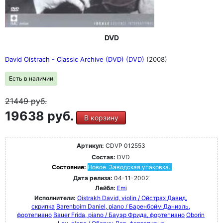
DVD
David Oistrach - Classic Archive (DVD) (DVD)
(2008)
Есть в наличии
21449
руб.
19638 руб.
В корзину
Артикул:
CDVP 012553
Состав:
DVD
Состояние:
Новое. Заводская упаковка.
Дата релиза:
04-11-2002
Лейбл:
Emi
Исполнители:
Oistrakh David, violin / Ойстрах Давид,
скрипка
Barenboim Daniel, piano / Баренбойм Даниэль,
фортепиано
Bauer Frida, piano / Бауэр Фрида, фортепиано
Oborin