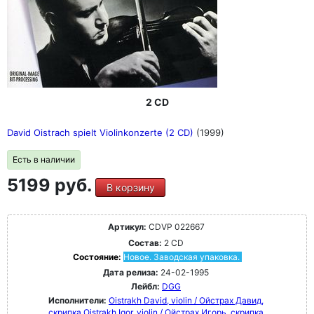
2 CD
David Oistrach spielt Violinkonzerte (2 CD)
(1999)
Есть в наличии
5199 руб.
В корзину
Артикул:
CDVP 022667
Состав:
2 CD
Состояние:
Новое. Заводская упаковка.
Дата релиза:
24-02-1995
Лейбл:
DGG
Исполнители:
Oistrakh David, violin / Ойстрах Давид,
скрипка
Oistrakh Igor, violin / Ойстрах Игорь, скрипка