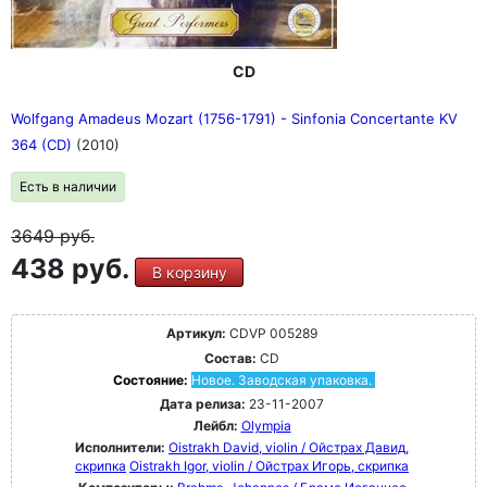
CD
Wolfgang Amadeus Mozart (1756-1791) - Sinfonia Concertante KV
364 (CD)
(2010)
Есть в наличии
3649
руб.
438 руб.
В корзину
Артикул:
CDVP 005289
Состав:
CD
Состояние:
Новое. Заводская упаковка.
Дата релиза:
23-11-2007
Лейбл:
Olympia
Исполнители:
Oistrakh David, violin / Ойстрах Давид,
скрипка
Oistrakh Igor, violin / Ойстрах Игорь, скрипка