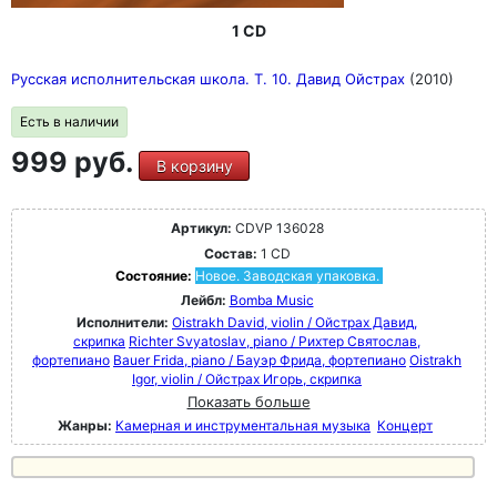
1 CD
Русская исполнительская школа. Т. 10. Давид Ойстрах
(2010)
Есть в наличии
999 руб.
В корзину
Артикул:
CDVP 136028
Состав:
1 CD
Состояние:
Новое. Заводская упаковка.
Лейбл:
Bomba Music
Исполнители:
Oistrakh David, violin / Ойстрах Давид,
скрипка
Richter Svyatoslav, piano / Рихтер Святослав,
фортепиано
Bauer Frida, piano / Бауэр Фрида, фортепиано
Oistrakh
Igor, violin / Ойстрах Игорь, скрипка
Показать больше
Жанры:
Камерная и инструментальная музыка
Концерт