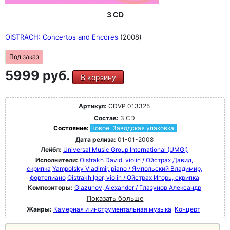
3 CD
OISTRACH: Concertos and Encores
(2008)
Под заказ
5999 руб.
В корзину
Артикул:
CDVP 013325
Состав:
3 CD
Состояние:
Новое. Заводская упаковка.
Дата релиза:
01-01-2008
Лейбл:
Universal Music Group International (UMGI)
Исполнители:
Oistrakh David, violin / Ойстрах Давид,
скрипка
Yampolsky Vladimir, piano / Ямпольский Владимир,
фортепиано
Oistrakh Igor, violin / Ойстрах Игорь, скрипка
Композиторы:
Glazunov, Alexander / Глазунов Александр
Показать больше
Жанры:
Камерная и инструментальная музыка
Концерт