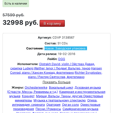
Есть в наличии
57599
руб.
32998 руб.
В корзину
Артикул:
CDVP 3138567
Состав:
51 CDs
Состояние:
Новое. Заводская упаковка.
Дата релиза:
19-02-2016
Лейбл:
DGG
Исполнители:
Oistrakh David, violin / Ойстрах Давид,
скрипка
Ludwig Walther, tenor / Людвиг Вальтер, тенор
Hansen
Conrad, piano / Хансен Конрад, фортепиано
Richter Svyatoslav,
piano / Рихтер Святослав, фортепиано
Показать больше
Жанры:
Orchesterwerke
Вокальный цикл
Духовная музыка
(Страсти, Мессы, Реквиемы и т.д.)
Камерная и инструментальная
музыка
Концерт
Марши, Вальсы, Танцы, другие Оркестровые
миниатюры
Музыка к театральному спектаклю
Опера,
интермедия, серената
Оратория
Орган соло
Оркестровые
произведения
Песни / Романсы
Симфоническая музыка