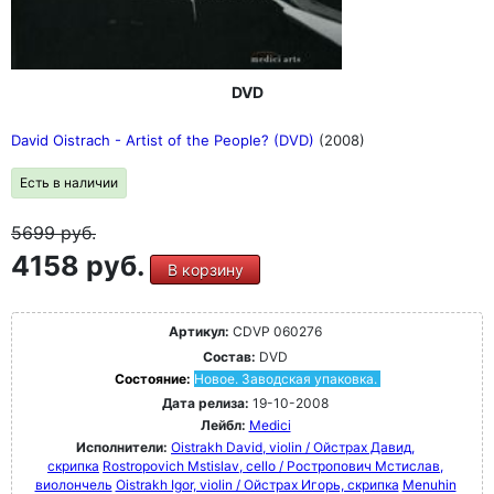
DVD
David Oistrach - Artist of the People? (DVD)
(2008)
Есть в наличии
5699
руб.
4158 руб.
В корзину
Артикул:
CDVP 060276
Состав:
DVD
Состояние:
Новое. Заводская упаковка.
Дата релиза:
19-10-2008
Лейбл:
Medici
Исполнители:
Oistrakh David, violin / Ойстрах Давид,
скрипка
Rostropovich Mstislav, cello / Ростропович Мстислав,
виолончель
Oistrakh Igor, violin / Ойстрах Игорь, скрипка
Menuhin