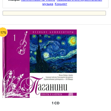
музыка
Концерт
-17%
1 CD