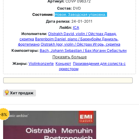
Артикул:
CDVP 096372
Состав:
DVD
Состояние:
Новое. Заводская упаковка.
Дата релиза:
24-01-2011
Лейбл:
ICA
Исполнители:
Oistrakh David, violin / Ойстрах Давид,
скрипка
Barenboim Daniel, piano / Баренбойм Даниэль,
фортепиано
Oistrakh Igor, violin / Ойстрах Игорь, скрипка
Композиторы:
Bach, Johann Sebastian / Бах Иоганн Себастьян
Показать больше
Жанры:
Violinkonzerte
Концерт
Произведения для солиста с
оркестром
Хит продаж
-8%