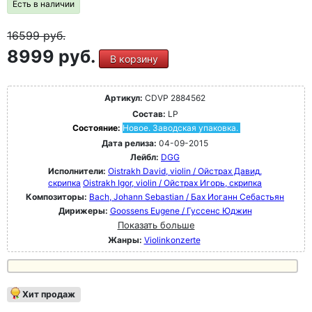
Есть в наличии
16599
руб.
8999 руб.
В корзину
Артикул:
CDVP 2884562
Состав:
LP
Состояние:
Новое. Заводская упаковка.
Дата релиза:
04-09-2015
Лейбл:
DGG
Исполнители:
Oistrakh David, violin / Ойстрах Давид,
скрипка
Oistrakh Igor, violin / Ойстрах Игорь, скрипка
Композиторы:
Bach, Johann Sebastian / Бах Иоганн Себастьян
Дирижеры:
Goossens Eugene / Гуссенс Юджин
Показать больше
Жанры:
Violinkonzerte
Хит продаж