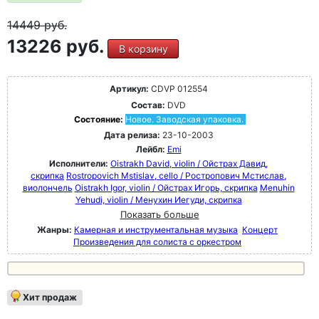
14449
руб.
13226 руб.
В корзину
Артикул:
CDVP 012554
Состав:
DVD
Состояние:
Новое. Заводская упаковка.
Дата релиза:
23-10-2003
Лейбл:
Emi
Исполнители:
Oistrakh David, violin / Ойстрах Давид,
скрипка
Rostropovich Mstislav, cello / Ростропович Мстислав,
виолончель
Oistrakh Igor, violin / Ойстрах Игорь, скрипка
Menuhin
Yehudi, violin / Менухин Иегуди, скрипка
Показать больше
Жанры:
Камерная и инструментальная музыка
Концерт
Произведения для солиста с оркестром
Хит продаж