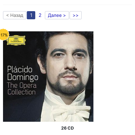
1
2
< Назад
Далее >
>>
-17%
26 CD