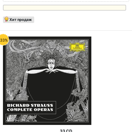
Хит продаж
-33%
33 CD