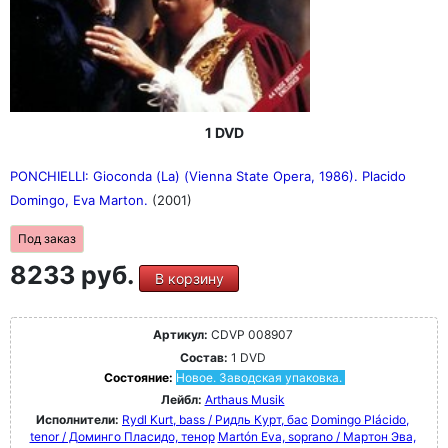
1 DVD
PONCHIELLI: Gioconda (La) (Vienna State Opera, 1986). Placido
Domingo, Eva Marton.
(2001)
Под заказ
8233 руб.
В корзину
Артикул:
CDVP 008907
Состав:
1 DVD
Состояние:
Новое. Заводская упаковка.
Лейбл:
Arthaus Musik
Исполнители:
Rydl Kurt, bass / Ридль Курт, бас
Domingo Plácido,
tenor / Доминго Пласидо, тенор
Martón Eva, soprano / Мартон Эва,