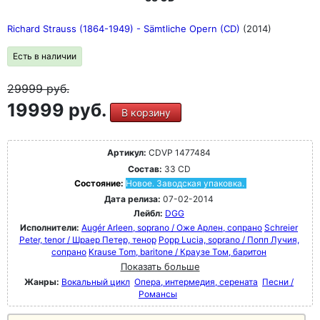
Richard Strauss (1864-1949) - Sämtliche Opern (CD)
(2014)
Есть в наличии
29999
руб.
19999 руб.
В корзину
Артикул:
CDVP 1477484
Состав:
33 CD
Состояние:
Новое. Заводская упаковка.
Дата релиза:
07-02-2014
Лейбл:
DGG
Исполнители:
Augér Arleen, soprano / Оже Арлен, сопрано
Schreier
Peter, tenor / Шраер Петер, тенор
Popp Lucia, soprano / Попп Лучия,
сопрано
Krause Tom, baritone / Краузе Том, баритон
Показать больше
Жанры:
Вокальный цикл
Опера, интермедия, серената
Песни /
Романсы