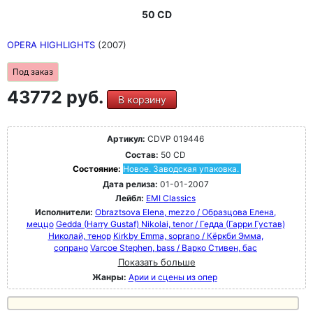
50 CD
OPERA HIGHLIGHTS
(2007)
Под заказ
43772 руб.
В корзину
Артикул:
CDVP 019446
Состав:
50 CD
Состояние:
Новое. Заводская упаковка.
Дата релиза:
01-01-2007
Лейбл:
EMI Classics
Исполнители:
Obraztsova Elena, mezzo / Образцова Елена,
меццо
Gedda (Harry Gustaf) Nikolai, tenor / Гедда (Гарри Густав)
Николай, тенор
Kirkby Emma, soprano / Кёркби Эмма,
сопрано
Varcoe Stephen, bass / Варко Стивен, бас
Показать больше
Жанры:
Арии и сцены из опер