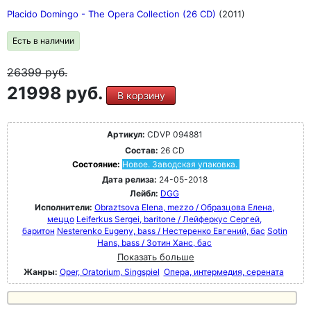
Placido Domingo - The Opera Collection (26 CD)
(2011)
Есть в наличии
26399
руб.
21998 руб.
В корзину
Артикул:
CDVP 094881
Состав:
26 CD
Состояние:
Новое. Заводская упаковка.
Дата релиза:
24-05-2018
Лейбл:
DGG
Исполнители:
Obraztsova Elena, mezzo / Образцова Елена,
меццо
Leiferkus Sergei, baritone / Лейферкус Сергей,
баритон
Nesterenko Eugeny, bass / Нестеренко Евгений, бас
Sotin
Hans, bass / Зотин Ханс, бас
Показать больше
Жанры:
Oper, Oratorium, Singspiel
Опера, интермедия, серената