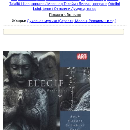
Talajič Lilian, soprano / Мольнар Талайич Лилиан, сопрано
Ottolini
Luigi, tenor / Оттолини Луиджи, тенор
Показать больше
Жанры:
Духовная музыка (Страсти, Мессы, Реквиемы и т.д.)