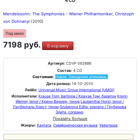
4 CD
Mendelssohn: The Symphonies - Wiener Philharmoniker, Christoph
von Dohnanyi
(2010)
Под заказ
7198 руб.
В корзину
Артикул:
CDVP 063886
Состав:
4 CD
Состояние:
Новое. Заводская упаковка.
Дата релиза:
19-10-2010
Лейбл:
Universal Music Group International (UMGI)
Исполнители:
Krause Tom, baritone / Краузе Том, баритон
Krenn
Werner, tenor / Кренн Вернер, тенор
Laubenthal Horst, tenor /
Лаубенталь Хорст, тенор
Gruberova Edita, soprano / Груберова
Эдита, сопрано
Показать больше
Жанры:
Кантата
Симфоническая музыка
Увертюра