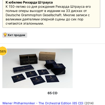
К юбилею Рихарда Штрауса
К 150-летию со дня рождения Рихарда Штрауса его
полные оперы выходят в издании на 33 дисках от
Deutsche Grammophon Gesellschaft. Многие записи с
великими деятелями оперной сцены до сих пор
считаются эталонными.
Хит продаж
-56%
65 CD
Wiener Philharmoniker - The Orchestral Edition (65 CD)
(2014)