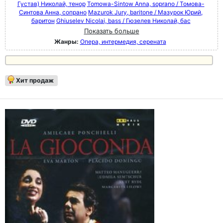
Густав) Николай, тенор
Tomowa-Sintow Anna, soprano / Томова-
Синтова Анна, сопрано
Mazurok Jury, baritone / Мазурок Юрий,
баритон
Ghiuselev Nicolai, bass / Гюзелев Николай, бас
Показать больше
Жанры:
Опера, интермедия, серената
Хит продаж