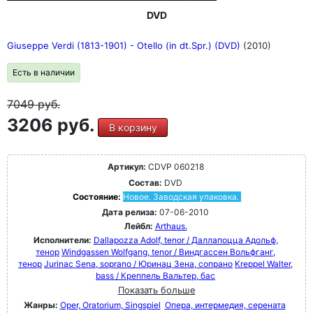
DVD
Giuseppe Verdi (1813-1901) - Otello (in dt.Spr.) (DVD)
(2010)
Есть в наличии
7049
руб.
3206 руб.
В корзину
Артикул:
CDVP 060218
Состав:
DVD
Состояние:
Новое. Заводская упаковка.
Дата релиза:
07-06-2010
Лейбл:
Arthaus.
Исполнители:
Dallapozza Adolf, tenor / Даллапоцца Адольф,
тенор
Windgassen Wolfgang, tenor / Виндгассен Вольфганг,
тенор
Jurinac Sena, soprano / Юринац Зена, сопрано
Kreppel Walter,
bass / Креппель Вальтер, бас
Показать больше
Жанры:
Oper, Oratorium, Singspiel
Опера, интермедия, серената