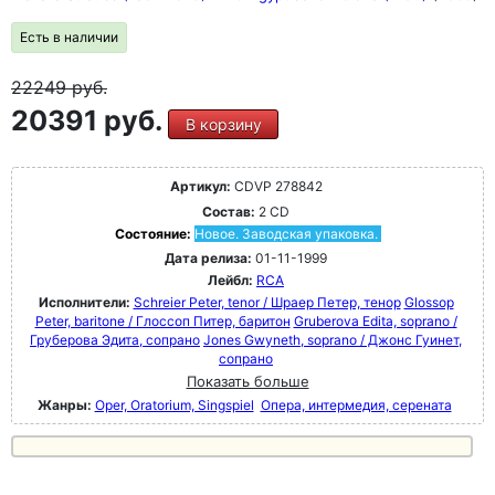
Есть в наличии
22249
руб.
20391 руб.
В корзину
Артикул:
CDVP 278842
Состав:
2 CD
Состояние:
Новое. Заводская упаковка.
Дата релиза:
01-11-1999
Лейбл:
RCA
Исполнители:
Schreier Peter, tenor / Шраер Петер, тенор
Glossop
Peter, baritone / Глоссоп Питер, баритон
Gruberova Edita, soprano /
Груберова Эдита, сопрано
Jones Gwyneth, soprano / Джонс Гуинет,
сопрано
Показать больше
Жанры:
Oper, Oratorium, Singspiel
Опера, интермедия, серената