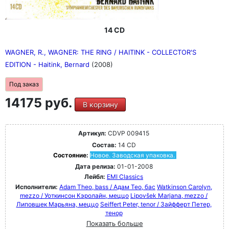
14 CD
WAGNER, R., WAGNER: THE RING / HAITINK - COLLECTOR'S
EDITION - Haitink, Bernard
(2008)
Под заказ
14175 руб.
В корзину
Артикул:
CDVP 009415
Состав:
14 CD
Состояние:
Новое. Заводская упаковка.
Дата релиза:
01-01-2008
Лейбл:
EMI Classics
Исполнители:
Adam Theo, bass / Адам Тео, бас
Watkinson Carolyn,
mezzo / Уоткинсон Кэролайн, меццо
Lipovšek Marjana, mezzo /
Липовшек Марьяна, меццо
Seiffert Peter, tenor / Зайфферт Петер,
тенор
Показать больше