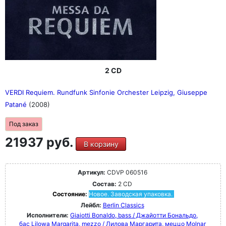
2 CD
VERDI Requiem. Rundfunk Sinfonie Orchester Leipzig, Giuseppe
Patané
(2008)
Под заказ
21937 руб.
В корзину
Артикул:
CDVP 060516
Состав:
2 CD
Состояние:
Новое. Заводская упаковка.
Лейбл:
Berlin Classics
Исполнители:
Giaiotti Bonaldo, bass / Джайотти Бональдо,
бас
Lilowa Margarita, mezzo / Лилова Маргарита, меццо
Molnar