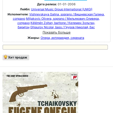
Дата релиза:
01-01-2006
Лейбл:
Universal Music Group International (UMGI)
Исполнители:
Vishnevskaya Galina, soprano / Вишневская Галина,
сопрано
Miljakovic Olivera, soprano / Мильякович Оливера,
сопрано
Kélémén Zoltan, baritone / Келемен Зольтан,
баритон
Ghiaurov Nicolai, bass / Гяуров Николай, бас
Показать больше
Жанры:
Опера, интермедия, серената
Хит продаж