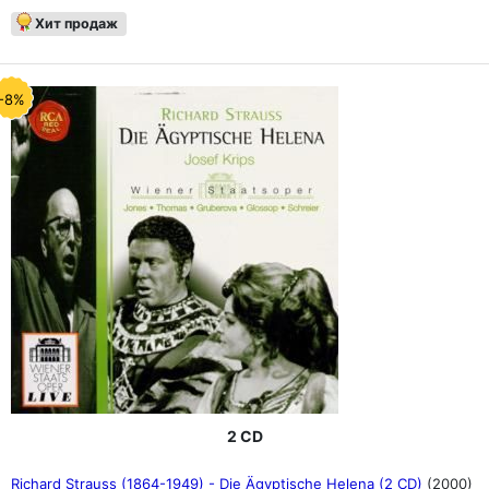
Хит продаж
-8%
2 CD
Richard Strauss (1864-1949) - Die Ägyptische Helena (2 CD)
(2000)