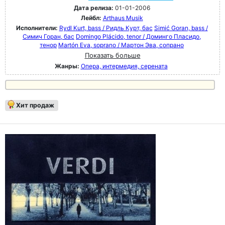
Дата релиза:
01-01-2006
Лейбл:
Arthaus Musik
Исполнители:
Rydl Kurt, bass / Ридль Курт, бас
Simić Goran, bass /
Симич Горан, бас
Domingo Plácido, tenor / Доминго Пласидо,
тенор
Martón Eva, soprano / Мартон Эва, сопрано
Показать больше
Жанры:
Опера, интермедия, серената
Хит продаж