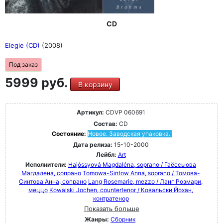
CD
Elegie (CD)
(2008)
Под заказ
5999 руб.
В корзину
Артикул:
CDVP 060691
Состав:
CD
Состояние:
Новое. Заводская упаковка.
Дата релиза:
15-10-2000
Лейбл:
Art
Исполнители:
Hajóssyová Magdaléna, soprano / Гаёссыова
Магдалена, сопрано
Tomowa-Sintow Anna, soprano / Томова-
Синтова Анна, сопрано
Lang Rosemarie, mezzo / Ланг Розмари,
меццо
Kowalski Jochen, countertenor / Ковальски Йохан,
контратенор
Показать больше
Жанры:
Сборник