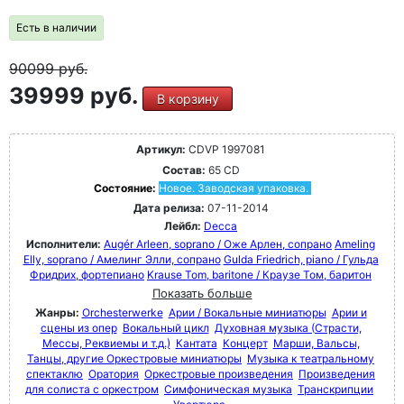
Есть в наличии
90099
руб.
39999 руб.
В корзину
Артикул:
CDVP 1997081
Состав:
65 CD
Состояние:
Новое. Заводская упаковка.
Дата релиза:
07-11-2014
Лейбл:
Decca
Исполнители:
Augér Arleen, soprano / Оже Арлен, сопрано
Ameling
Elly, soprano / Амелинг Элли, сопрано
Gulda Friedrich, piano / Гульда
Фридрих, фортепиано
Krause Tom, baritone / Краузе Том, баритон
Показать больше
Жанры:
Orchesterwerke
Арии / Вокальные миниатюры
Арии и
сцены из опер
Вокальный цикл
Духовная музыка (Страсти,
Мессы, Реквиемы и т.д.)
Кантата
Концерт
Марши, Вальсы,
Танцы, другие Оркестровые миниатюры
Музыка к театральному
спектаклю
Оратория
Оркестровые произведения
Произведения
для солиста с оркестром
Симфоническая музыка
Транскрипции