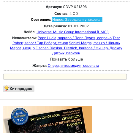
Артикул:
CDVP 021396
Состав:
4 CD
Состояние:
Новое. Заводская упаковка.
Дата релиза:
01-01-2002
Лейбл:
Universal Music Group International (UMGI)
Исполнители:
Popp Lucia, soprano / Попп Лучия, сопрано
Tear
Robert, tenor / Тир Роберт, тенор
Schiml Marga, mezzo / Шимль
Марга, меццо
Fischer-Dieskau Dietrich, baritone / Фишер-Дискау
Дитрих, баритон
Показать больше
Жанры:
Опера, интермедия, серената
Хит продаж