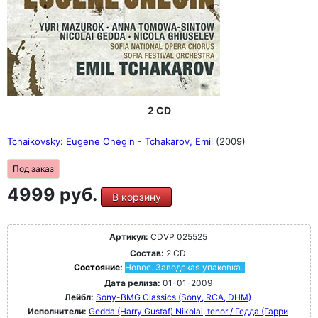
2 CD
Tchaikovsky: Eugene Onegin - Tchakarov, Emil
(2009)
Под заказ
4999 руб.
В корзину
Артикул:
CDVP 025525
Состав:
2 CD
Состояние:
Новое. Заводская упаковка.
Дата релиза:
01-01-2009
Лейбл:
Sony-BMG Classics (Sony, RCA, DHM)
Исполнители:
Gedda (Harry Gustaf) Nikolai, tenor / Гедда (Гарри