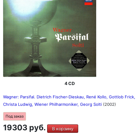
4 CD
Wagner: Parsifal. Dietrich Fischer-Dieskau, René Kollo, Gottlob Frick,
Christa Ludwig, Wiener Philharmoniker, Georg Solti
(2002)
Под заказ
19303 руб.
В корзину