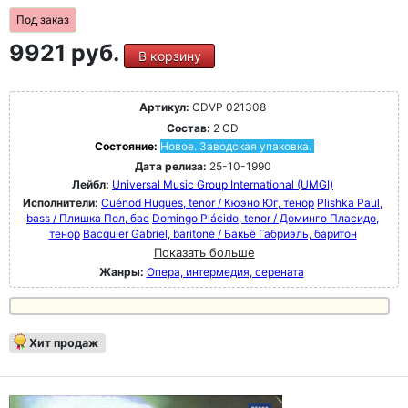
Под заказ
9921 руб.
В корзину
Артикул:
CDVP 021308
Состав:
2 CD
Состояние:
Новое. Заводская упаковка.
Дата релиза:
25-10-1990
Лейбл:
Universal Music Group International (UMGI)
Исполнители:
Cuénod Hugues, tenor / Кюэно Юг, тенор
Plishka Paul,
bass / Плишка Пол, бас
Domingo Plácido, tenor / Доминго Пласидо,
тенор
Bacquier Gabriel, baritone / Бакьё Габриэль, баритон
Показать больше
Жанры:
Опера, интермедия, серената
Хит продаж