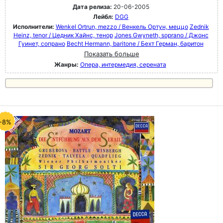
Дата релиза:
20-06-2005
Лейбл:
DGG
Исполнители:
Wenkel Ortrun, mezzo / Венкель Ортун, меццо
Zednik
Heinz, tenor / Цедник Хайнс, тенор
Jones Gwyneth, soprano / Джонс
Гуинет, сопрано
Becht Hermann, baritone / Бехт Герман, баритон
Показать больше
Жанры:
Опера, интермедия, серената
-8%