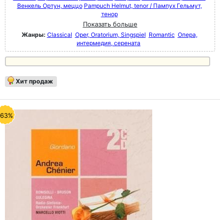
Венкель Ортун, меццо
Pampuch Helmut, tenor / Пампух Гельмут,
тенор
Показать больше
Жанры:
Classical
Oper, Oratorium, Singspiel
Romantic
Опера,
интермедия, серената
Хит продаж
-63%