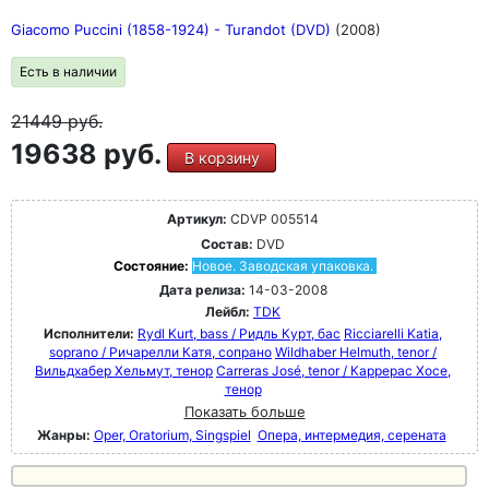
Giacomo Puccini (1858-1924) - Turandot (DVD)
(2008)
Есть в наличии
21449
руб.
19638 руб.
В корзину
Артикул:
CDVP 005514
Состав:
DVD
Состояние:
Новое. Заводская упаковка.
Дата релиза:
14-03-2008
Лейбл:
TDK
Исполнители:
Rydl Kurt, bass / Ридль Курт, бас
Ricciarelli Katia,
soprano / Ричарелли Катя, сопрано
Wildhaber Helmuth, tenor /
Вильдхабер Хельмут, тенор
Carreras José, tenor / Каррерас Хосе,
тенор
Показать больше
Жанры:
Oper, Oratorium, Singspiel
Опера, интермедия, серената