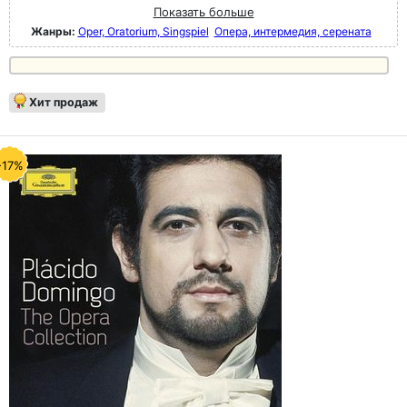
Показать больше
Жанры:
Oper, Oratorium, Singspiel
Опера, интермедия, серената
Хит продаж
-17%