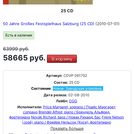
25 CD
50 Jahre Großes Festspielhaus Salzburg (25 CD)
(2010-07-01)
Есть в наличии
63999
руб.
58665 руб.
В корзину
Артикул:
CDVP 061752
Состав:
25 CD
Состояние:
Новое. Заводская упаковка.
Дата релиза:
02-08-2010
Лейбл:
DGG
Исполнители:
Price Margaret, soprano / Прайс Маргарет,
сопрано
Brendel Alfred, piano / Брендель Альфред,
фортепиано
Novák Richard, bass / Новак Рихард, бас
Freire Nelson
(José), piano / Фрейре Нельсон (Хосе), фортепиано
Показать больше