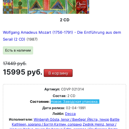
2 CD
Wolfgang Amadeus Mozart (1756-1791) - Die Entführung aus dem
Serail (2 CD)
(1987)
Есть в наличии
17449
руб.
15995 руб.
В корзину
Артикул:
CDVP 021314
Состав:
2 CD
Состояние:
Новое. Заводская упаковка.
Дата релиза:
02-04-1991
Лейбл:
Decca
Исполнители:
Winbergh Gösta, tenor / Винберг Йёста, тенор
Battle
Kathleen, soprano / Бэттл Кэтлин, сопрано
Zednik Heinz, tenor /