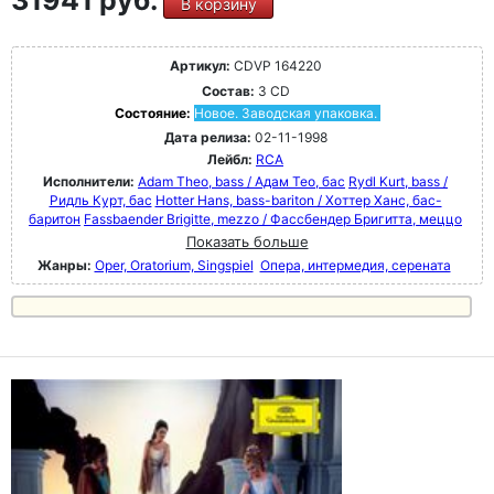
31941 руб.
В корзину
Артикул:
CDVP 164220
Состав:
3 CD
Состояние:
Новое. Заводская упаковка.
Дата релиза:
02-11-1998
Лейбл:
RCA
Исполнители:
Adam Theo, bass / Адам Тео, бас
Rydl Kurt, bass /
Ридль Курт, бас
Hotter Hans, bass-bariton / Хоттер Ханс, бас-
баритон
Fassbaender Brigitte, mezzo / Фассбендер Бригитта, меццо
Показать больше
Жанры:
Oper, Oratorium, Singspiel
Опера, интермедия, серената