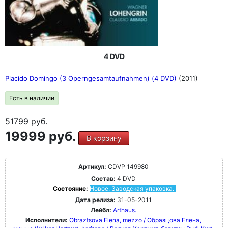
4 DVD
Placido Domingo (3 Operngesamtaufnahmen) (4 DVD)
(2011)
Есть в наличии
51799
руб.
19999 руб.
В корзину
Артикул:
CDVP 149980
Состав:
4 DVD
Состояние:
Новое. Заводская упаковка.
Дата релиза:
31-05-2011
Лейбл:
Arthaus.
Исполнители:
Obraztsova Elena, mezzo / Образцова Елена,