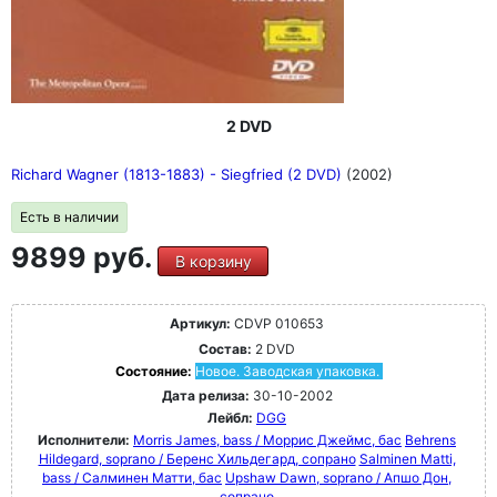
2 DVD
Richard Wagner (1813-1883) - Siegfried (2 DVD)
(2002)
Есть в наличии
9899 руб.
В корзину
Артикул:
CDVP 010653
Состав:
2 DVD
Состояние:
Новое. Заводская упаковка.
Дата релиза:
30-10-2002
Лейбл:
DGG
Исполнители:
Morris James, bass / Моррис Джеймс, бас
Behrens
Hildegard, soprano / Беренс Хильдегард, сопрано
Salminen Matti,
bass / Салминен Матти, бас
Upshaw Dawn, soprano / Апшо Дон,
сопрано