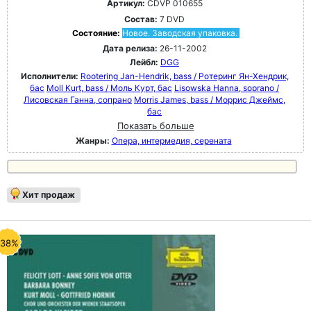
Артикул:
CDVP 010655
Состав:
7 DVD
Состояние:
Новое. Заводская упаковка.
Дата релиза:
26-11-2002
Лейбл:
DGG
Исполнители:
Rootering Jan-Hendrik, bass / Ротеринг Ян-Хендрик,
бас
Moll Kurt, bass / Моль Курт, бас
Lisowska Hanna, soprano /
Лисовская Ганна, сопрано
Morris James, bass / Моррис Джеймс,
бас
Показать больше
Жанры:
Опера, интермедия, серената
Хит продаж
-38%