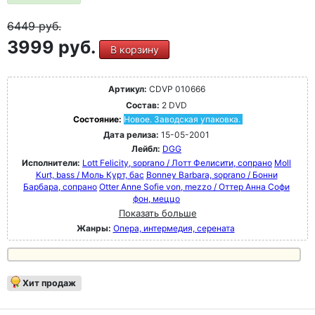
6449
руб.
3999 руб.
В корзину
Артикул:
CDVP 010666
Состав:
2 DVD
Состояние:
Новое. Заводская упаковка.
Дата релиза:
15-05-2001
Лейбл:
DGG
Исполнители:
Lott Felicity, soprano / Лотт Фелисити, сопрано
Moll
Kurt, bass / Моль Курт, бас
Bonney Barbara, soprano / Бонни
Барбара, сопрано
Otter Anne Sofie von, mezzo / Оттер Анна Софи
фон, меццо
Показать больше
Жанры:
Опера, интермедия, серената
Хит продаж