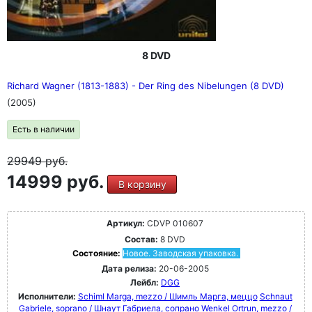
8 DVD
Richard Wagner (1813-1883) - Der Ring des Nibelungen (8 DVD)
(2005)
Есть в наличии
29949
руб.
14999 руб.
В корзину
Артикул:
CDVP 010607
Состав:
8 DVD
Состояние:
Новое. Заводская упаковка.
Дата релиза:
20-06-2005
Лейбл:
DGG
Исполнители:
Schiml Marga, mezzo / Шимль Марга, меццо
Schnaut
Gabriele, soprano / Шнаут Габриела, сопрано
Wenkel Ortrun, mezzo /