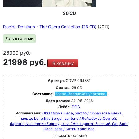
26 CD
Placido Domingo - The Opera Collection (26 CD)
(2011)
Есть в наличии
26399
руб.
21998 руб.
В корзину
Артикул:
CDVP 094881
Состав:
26 CD
Состояние:
Новое. Заводская упаковка.
Дата релиза:
24-05-2018
Лейбл:
DGG
Исполнители:
Obraztsova Elena, mezzo / Образцова Елена,
меццо
Leiferkus Sergei, baritone / Лейферкус Сергей,
баритон
Nesterenko Eugeny, bass / Нестеренко Евгений, бас
Sotin
Hans, bass / Зотин Ханс, бас
Показать больше