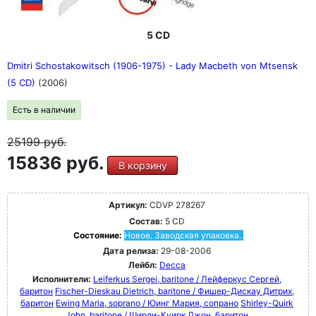
5 CD
Dmitri Schostakowitsch (1906-1975) - Lady Macbeth von Mtsensk
(5 CD)
(2006)
Есть в наличии
25199
руб.
15836 руб.
В корзину
Артикул:
CDVP 278267
Состав:
5 CD
Состояние:
Новое. Заводская упаковка.
Дата релиза:
29-08-2006
Лейбл:
Decca
Исполнители:
Leiferkus Sergei, baritone / Лейферкус Сергей,
баритон
Fischer-Dieskau Dietrich, baritone / Фишер-Дискау Дитрих,
баритон
Ewing Maria, soprano / Юинг Мария, сопрано
Shirley-Quirk
John, baritone / Ширли-Куирк Джон, баритон