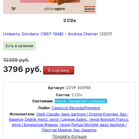
2 CDs
Umberto Giordano (1867-1948) - Andrea Chenier
(2007)
Есть в наличии
10399
руб.
3796 руб.
В корзину
Артикул:
CDVP 309169
Состав:
2 CDs
Состояние:
Новое. Заводская упаковка.
Лейбл:
Capriccio Records/Premiere
Исполнители:
Otelli Claudio, bass-baritone / Отелли Клаудио, бас-
баритон
Zednik Heinz, tenor / Цедник Хайнс, тенор
Bonisolli Franco,
tenor / Бонизолли Франко, тенор
Pertusi Michele, bass-baritone /
Пертузи Микеле, бас-баритон
Показать больше