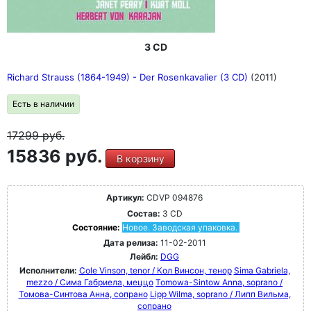
3 CD
Richard Strauss (1864-1949) - Der Rosenkavalier (3 CD)
(2011)
Есть в наличии
17299
руб.
15836 руб.
В корзину
Артикул:
CDVP 094876
Состав:
3 CD
Состояние:
Новое. Заводская упаковка.
Дата релиза:
11-02-2011
Лейбл:
DGG
Исполнители:
Cole Vinson, tenor / Кол Винсон, тенор
Sima Gabriela,
mezzo / Сима Габриела, меццо
Tomowa-Sintow Anna, soprano /
Томова-Синтова Анна, сопрано
Lipp Wilma, soprano / Липп Вильма,
сопрано