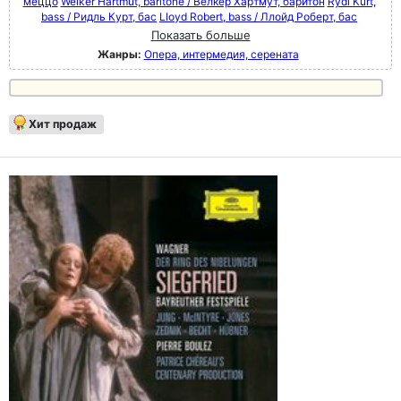
меццо
Welker Hartmut, baritone / Велкер Хартмут, баритон
Rydl Kurt,
bass / Ридль Курт, бас
Lloyd Robert, bass / Ллойд Роберт, бас
Показать больше
Жанры:
Опера, интермедия, серената
Хит продаж