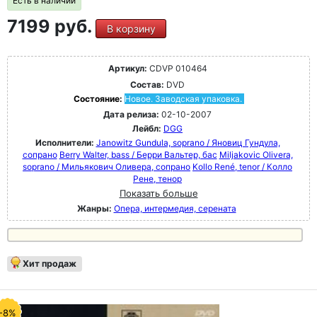
Есть в наличии
7199 руб.
В корзину
Артикул:
CDVP 010464
Состав:
DVD
Состояние:
Новое. Заводская упаковка.
Дата релиза:
02-10-2007
Лейбл:
DGG
Исполнители:
Janowitz Gundula, soprano / Яновиц Гундула,
сопрано
Berry Walter, bass / Берри Вальтер, бас
Miljakovic Olivera,
soprano / Мильякович Оливера, сопрано
Kollo René, tenor / Колло
Рене, тенор
Показать больше
Жанры:
Опера, интермедия, серената
Хит продаж
-8%