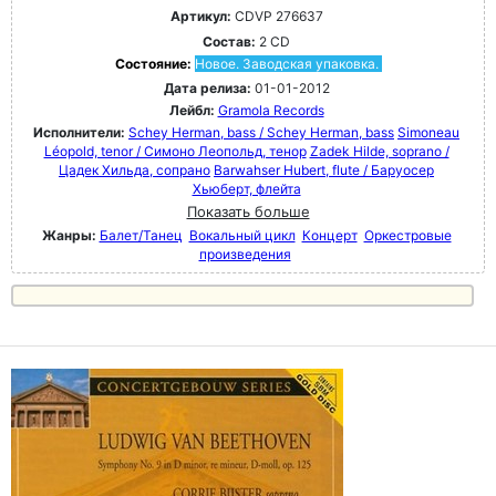
Артикул:
CDVP 276637
Состав:
2 CD
Состояние:
Новое. Заводская упаковка.
Дата релиза:
01-01-2012
Лейбл:
Gramola Records
Исполнители:
Schey Herman, bass / Schey Herman, bass
Simoneau
Léopold, tenor / Симоно Леопольд, тенор
Zadek Hilde, soprano /
Цадек Хильда, сопрано
Barwahser Hubert, flute / Баруосер
Хьюберт, флейта
Показать больше
Жанры:
Балет/Танец
Вокальный цикл
Концерт
Оркестровые
произведения