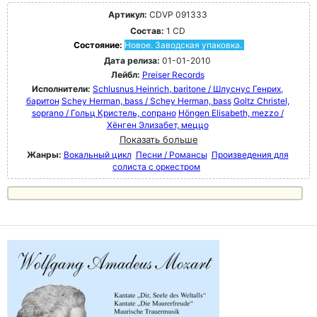
Артикул:
CDVP 091333
Состав:
1 CD
Состояние:
Новое. Заводская упаковка.
Дата релиза:
01-01-2010
Лейбл:
Preiser Records
Исполнители:
Schlusnus Heinrich, baritone / Шлуснус Генрих,
баритон
Schey Herman, bass / Schey Herman, bass
Goltz Christel,
soprano / Гольц Кристель, сопрано
Höngen Elisabeth, mezzo /
Хёнген Элизабет, меццо
Показать больше
Жанры:
Вокальный цикл
Песни / Романсы
Произведения для
солиста с оркестром