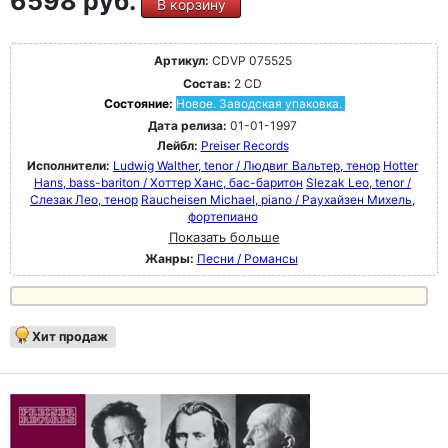
6598 руб.
В корзину
Артикул:
CDVP 075525
Состав:
2 CD
Состояние:
Новое. Заводская упаковка.
Дата релиза:
01-01-1997
Лейбл:
Preiser Records
Исполнители:
Ludwig Walther, tenor / Людвиг Вальтер, тенор
Hotter
Hans, bass-bariton / Хоттер Ханс, бас-баритон
Slezak Leo, tenor /
Слезак Лео, тенор
Raucheisen Michael, piano / Раухайзен Михель,
фортепиано
Показать больше
Жанры:
Песни / Романсы
Хит продаж