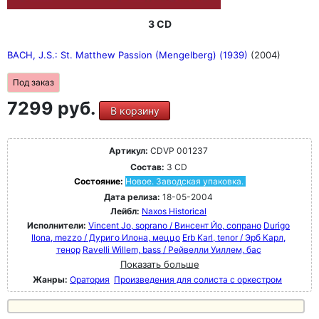
3 CD
BACH, J.S.: St. Matthew Passion (Mengelberg) (1939)
(2004)
Под заказ
7299 руб.
В корзину
Артикул:
CDVP 001237
Состав:
3 CD
Состояние:
Новое. Заводская упаковка.
Дата релиза:
18-05-2004
Лейбл:
Naxos Historical
Исполнители:
Vincent Jo, soprano / Винсент Йо, сопрано
Durigo
Ilona, mezzo / Дуриго Илона, меццо
Erb Karl, tenor / Эрб Карл,
тенор
Ravelli Willem, bass / Рейвелли Уиллем, бас
Показать больше
Жанры:
Оратория
Произведения для солиста с оркестром