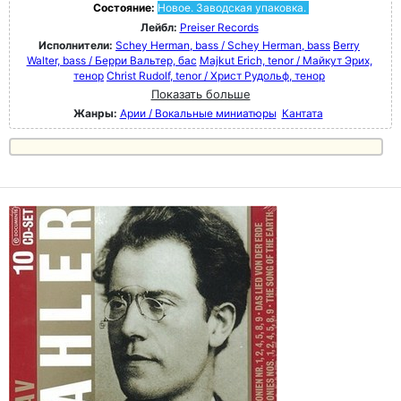
Состояние:
Новое. Заводская упаковка.
Лейбл:
Preiser Records
Исполнители:
Schey Herman, bass / Schey Herman, bass
Berry
Walter, bass / Берри Вальтер, бас
Majkut Erich, tenor / Майкут Эрих,
тенор
Christ Rudolf, tenor / Христ Рудольф, тенор
Показать больше
Жанры:
Арии / Вокальные миниатюры
Кантата