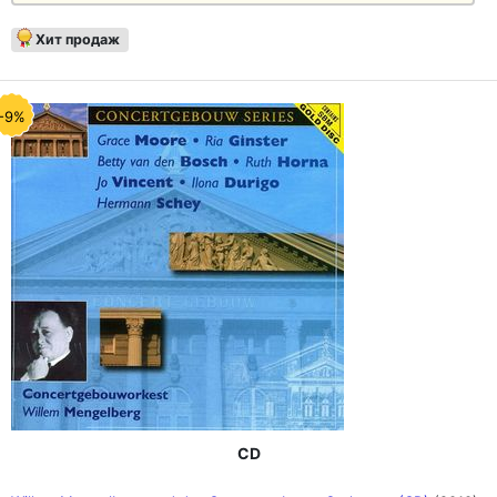
Хит продаж
-9%
CD