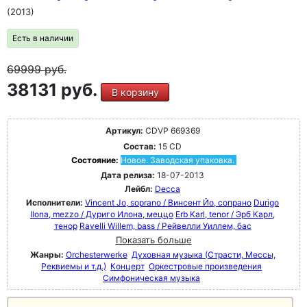
(2013)
Есть в наличии
69999
руб.
38131 руб.
В корзину
Артикул:
CDVP 669369
Состав:
15 CD
Состояние:
Новое. Заводская упаковка.
Дата релиза:
18-07-2013
Лейбл:
Decca
Исполнители:
Vincent Jo, soprano / Винсент Йо, сопрано
Durigo
Ilona, mezzo / Дуриго Илона, меццо
Erb Karl, tenor / Эрб Карл,
тенор
Ravelli Willem, bass / Рейвелли Уиллем, бас
Показать больше
Жанры:
Orchesterwerke
Духовная музыка (Страсти, Мессы,
Реквиемы и т.д.)
Концерт
Оркестровые произведения
Симфоническая музыка