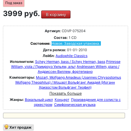
Под заказ
3999 руб.
В корзину
Артикул:
CDVP 075204
Состав:
1 CD
Состояние:
Новое. Заводская упаковка.
Дата релиза:
01-01-2010
Лейбл:
Audiophile Classics
Исполнители:
Schey Herman, bass / Schey Herman, bass
Primrose
William, viola / Примроуз Уильям, альт
Andriessen Willem, piano /
Андриссен Виллем, фортепиано
Композиторы:
Mozart, Wolfgang Amadeus (Joannes Chrysostomus
Wolfgang Theophilus) / Моцарт Вольфганг Амадей (Иоганн
Хризостом Вольфганг Теофил)
Показать больше
Жанры:
Вокальный цикл
Концерт
Произведения для солиста с
оркестром
Симфоническая музыка
Хит продаж