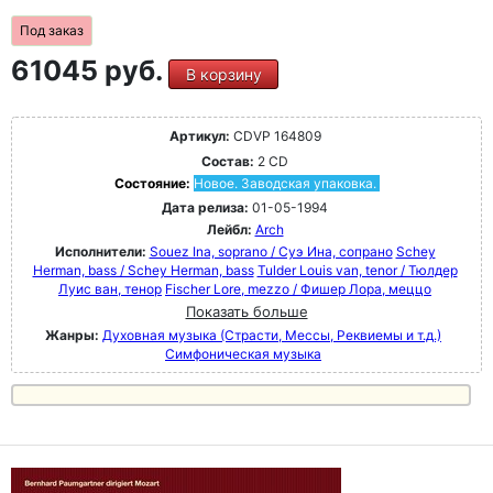
Под заказ
61045 руб.
В корзину
Артикул:
CDVP 164809
Состав:
2 CD
Состояние:
Новое. Заводская упаковка.
Дата релиза:
01-05-1994
Лейбл:
Arch
Исполнители:
Souez Ina, soprano / Суэ Ина, сопрано
Schey
Herman, bass / Schey Herman, bass
Tulder Louis van, tenor / Тюлдер
Луис ван, тенор
Fischer Lore, mezzo / Фишер Лора, меццо
Показать больше
Жанры:
Духовная музыка (Страсти, Мессы, Реквиемы и т.д.)
Симфоническая музыка