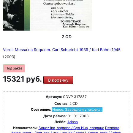
2 CD
Verdi: Messa da Requiem. Carl Schuricht 1939 / Karl Böhm 1945
(2003)
Под заказ
15321 руб.
В корзину
Артикул:
CDVP 317837
Состав:
2 CD
Состояние:
Новое. Заводская упаковка.
Дата релиза:
01-01-2003
Лейбл:
Arioso
Исполнители:
Souez Ina, soprano / Суэ Ина, сопрано
Dermota
Anton, tenor / Дермота Антон, тенор
Schey Herman, bass / Schey