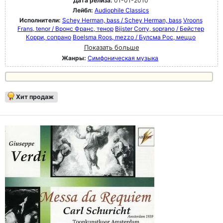
Дата релиза:
01-01-2010
Лейбл:
Audiophile Classics
Исполнители:
Schey Herman, bass / Schey Herman, bass
Vroons
Frans, tenor / Вронс Франс, тенор
Bijster Corry, soprano / Бейстер
Корри, сопрано
Boelsma Roos, mezzo / Булсма Рос, меццо
Показать больше
Жанры:
Симфоническая музыка
Хит продаж