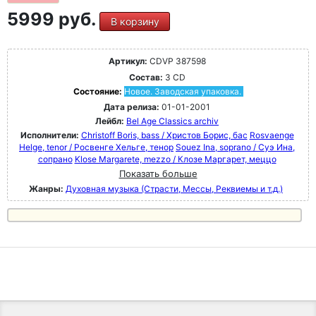
5999 руб.
В корзину
Артикул:
CDVP 387598
Состав:
3 CD
Состояние:
Новое. Заводская упаковка.
Дата релиза:
01-01-2001
Лейбл:
Bel Age Classics archiv
Исполнители:
Christoff Boris, bass / Христов Борис, бас
Rosvaenge
Helge, tenor / Росвенге Хельге, тенор
Souez Ina, soprano / Суэ Ина,
сопрано
Klose Margarete, mezzo / Клозе Маргарет, меццо
Показать больше
Жанры:
Духовная музыка (Страсти, Мессы, Реквиемы и т.д.)