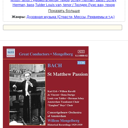
Herman, bass
Tulder Louis van, tenor / Тюлдер Луис ван, тенор
Показать больше
Жанры:
Духовная музыка (Страсти, Мессы, Реквиемы и т.д.)