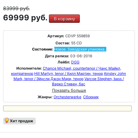
83999
руб.
69999 руб.
В корзину
Артикул:
CDVP 559859
Состав:
55 CD
Состояние:
Новое. Заводская упаковка.
Дата релиза:
03-06-2016
Лейбл:
DGG
Исполнители:
Chance Michael, countertenor / Чанс Майкл,
контратенор
Hill Martyn, tenor / Хилл Мартин, тенор
Ainsley John
Mark, tenor / Эйнсли Джон Марк, тенор
Varcoe Stephen, bass /
Варко Стивен, бас
Показать больше
Жанры:
Orchesterwerke
Сборник
Хит продаж