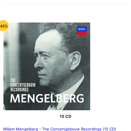
-46%
15 CD
Willem Mengelberg - The Concertgebouw Recordings (15 CD)