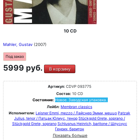
10 CD
Mahler, Gustav
(2007)
Под заказ
5999 руб.
В корзину
Артикул:
CDVP 093775
Состав:
10 CD
Состояние:
Новое. Заводская упаковка.
Лейбл:
Membran classics
Исполнители:
Leisner Emmi, mezzo / Лайснер Эмми, меццо
Patzak
Julius, tenor / Патцак Юлиус, тенор
Stückgold Grete, soprano /
Stückgold Grete, soprano
Schlusnus Heinrich, baritone / Шлуснус
Генрих, баритон
Показать больше