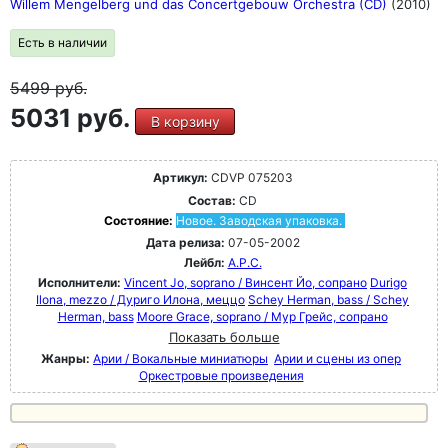
Willem Mengelberg und das Concertgebouw Orchestra (CD)
(2010)
Есть в наличии
5499
руб.
5031 руб.
В корзину
Артикул:
CDVP 075203
Состав:
CD
Состояние:
Новое. Заводская упаковка.
Дата релиза:
07-05-2002
Лейбл:
A.P.C.
Исполнители:
Vincent Jo, soprano / Винсент Йо, сопрано
Durigo
Ilona, mezzo / Дуриго Илона, меццо
Schey Herman, bass / Schey
Herman, bass
Moore Grace, soprano / Мур Грейс, сопрано
Показать больше
Жанры:
Арии / Вокальные миниатюры
Арии и сцены из опер
Оркестровые произведения