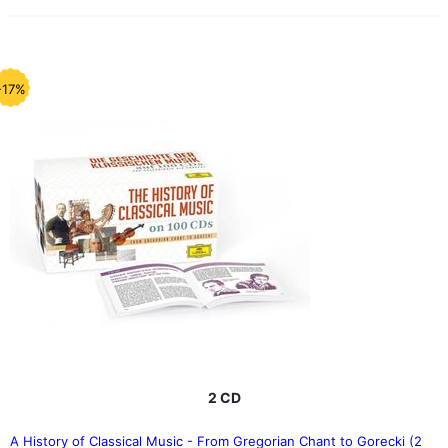
-17%
2 CD
A History of Classical Music - From Gregorian Chant to Gorecki (2