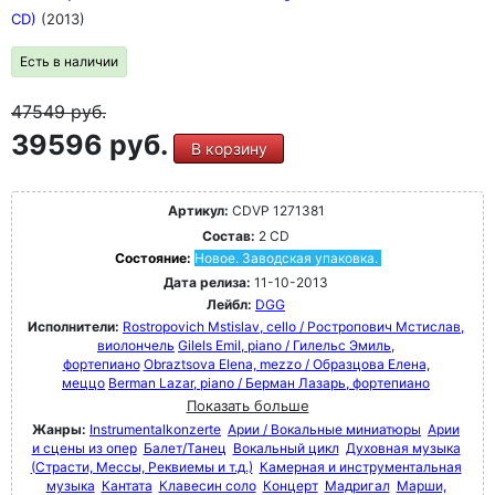
CD)
(2013)
Есть в наличии
47549
руб.
39596 руб.
В корзину
Артикул:
CDVP 1271381
Состав:
2 CD
Состояние:
Новое. Заводская упаковка.
Дата релиза:
11-10-2013
Лейбл:
DGG
Исполнители:
Rostropovich Mstislav, cello / Ростропович Мстислав,
виолончель
Gilels Emil, piano / Гилельс Эмиль,
фортепиано
Obraztsova Elena, mezzo / Образцова Елена,
меццо
Berman Lazar, piano / Берман Лазарь, фортепиано
Показать больше
Жанры:
Instrumentalkonzerte
Арии / Вокальные миниатюры
Арии
и сцены из опер
Балет/Танец
Вокальный цикл
Духовная музыка
(Страсти, Мессы, Реквиемы и т.д.)
Камерная и инструментальная
музыка
Кантата
Клавесин соло
Концерт
Мадригал
Марши,