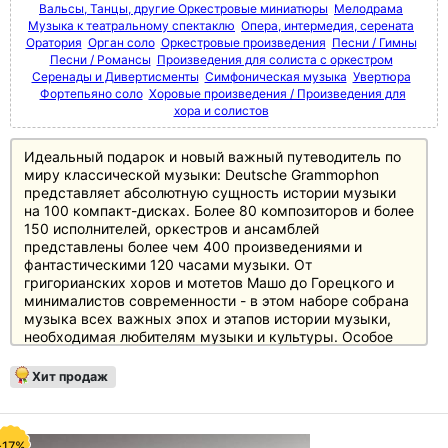
Вальсы, Танцы, другие Оркестровые миниатюры
Мелодрама
Музыка к театральному спектаклю
Опера, интермедия, серената
Оратория
Орган соло
Оркестровые произведения
Песни / Гимны
Песни / Романсы
Произведения для солиста с оркестром
Серенады и Дивертисменты
Симфоническая музыка
Увертюра
Фортепьяно соло
Хоровые произведения / Произведения для
хора и солистов
Идеальный подарок и новый важный путеводитель по
миру классической музыки: Deutsche Grammophon
представляет абсолютную сущность истории музыки
на 100 компакт-дисках. Более 80 композиторов и более
150 исполнителей, оркестров и ансамблей
представлены более чем 400 произведениями и
фантастическими 120 часами музыки. От
григорианских хоров и мотетов Машо до Горецкого и
минималистов современности - в этом наборе собрана
музыка всех важных эпох и этапов истории музыки,
необходимая любителям музыки и культуры. Особое
внимание уделено основному репертуару с великими
классиками и романтиками, а также XX веку, который
Хит продаж
представлен в боксе не менее чем 20 дисками.
Источником информации служит 250-страничный
полноцветный буклет с новым эссе британского автора
и музыкального критика Джереми Николаса, а также
-17%