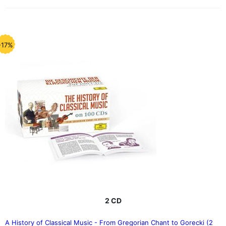
-17%
2 CD
A History of Classical Music - From Gregorian Chant to Gorecki (2