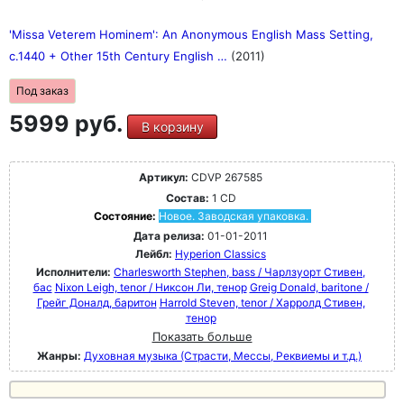
'Missa Veterem Hominem': An Anonymous English Mass Setting,
c.1440 + Other 15th Century English …
(2011)
Под заказ
5999 руб.
В корзину
Артикул:
CDVP 267585
Состав:
1 CD
Состояние:
Новое. Заводская упаковка.
Дата релиза:
01-01-2011
Лейбл:
Hyperion Classics
Исполнители:
Charlesworth Stephen, bass / Чарлзуорт Стивен,
бас
Nixon Leigh, tenor / Никсон Ли, тенор
Greig Donald, baritone /
Грейг Доналд, баритон
Harrold Steven, tenor / Харролд Стивен,
тенор
Показать больше
Жанры:
Духовная музыка (Страсти, Мессы, Реквиемы и т.д.)