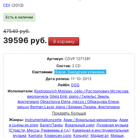
CD)
(2013)
Есть в наличии
47549
руб.
39596 руб.
В корзину
Артикул:
CDVP 1271381
Состав:
2 CD
Состояние:
Новое. Заводская упаковка.
Дата релиза:
11-10-2013
Лейбл:
DGG
Исполнители:
Rostropovich Mstislav, cello / Ростропович Мстислав,
виолончель
Gilels Emil, piano / Гилельс Эмиль,
фортепиано
Obraztsova Elena, mezzo / Образцова Елена,
меццо
Berman Lazar, piano / Берман Лазарь, фортепиано
Показать больше
Жанры:
Instrumentalkonzerte
Арии / Вокальные миниатюры
Арии
и сцены из опер
Балет/Танец
Вокальный цикл
Духовная музыка
(Страсти, Мессы, Реквиемы и т.д.)
Камерная и инструментальная
музыка
Кантата
Клавесин соло
Концерт
Мадригал
Марши,