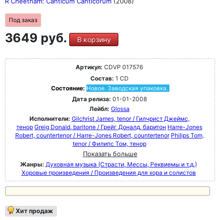
R Cheetham: Canticum Canticorum
(2008)
Под заказ
3649 руб.
В корзину
Артикул:
CDVP 017576
Состав:
1 CD
Состояние:
Новое. Заводская упаковка.
Дата релиза:
01-01-2008
Лейбл:
Glossa
Исполнители:
Gilchrist James, tenor / Гилчрист Джеймс,
тенор
Greig Donald, baritone / Грейг Доналд, баритон
Harre-Jones
Robert, countertenor / Harre-Jones Robert, countertenor
Philips Tom,
tenor / Филипс Том, тенор
Показать больше
Жанры:
Духовная музыка (Страсти, Мессы, Реквиемы и т.д.)
Хоровые произведения / Произведения для хора и солистов
Хит продаж