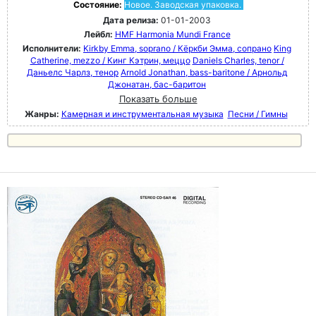
Состояние:
Новое. Заводская упаковка.
Дата релиза:
01-01-2003
Лейбл:
HMF Harmonia Mundi France
Исполнители:
Kirkby Emma, soprano / Кёркби Эмма, сопрано
King
Catherine, mezzo / Кинг Кэтрин, меццо
Daniels Charles, tenor /
Даньелс Чарлз, тенор
Arnold Jonathan, bass-baritone / Арнольд
Джонатан, бас-баритон
Показать больше
Жанры:
Камерная и инструментальная музыка
Песни / Гимны