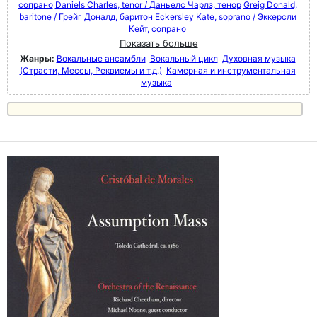
сопрано
Daniels Charles, tenor / Даньелс Чарлз, тенор
Greig Donald,
baritone / Грейг Доналд, баритон
Eckersley Kate, soprano / Эккерсли
Кейт, сопрано
Показать больше
Жанры:
Вокальные ансамбли
Вокальный цикл
Духовная музыка
(Страсти, Мессы, Реквиемы и т.д.)
Камерная и инструментальная
музыка