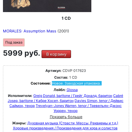
1 CD
MORALES: Assumption Mass
(2001)
Под заказ
5999 руб.
В корзину
Артикул:
CDVP 017623
Состав:
1 CD
Состояние:
Новое. Заводская упаковка.
Лейбл:
Glossa
Исполнители:
Greig Donald, baritone / Грейг Доналд, баритон
Cabré
Josep, baritone / Кабре Хосеп, баритон
Davies Simon, tenor / Дейвис
Саймон, тенор
Trevelyan-Jones Warren, tenor / Тревельян-Джонс
Уоррен, тенор
Показать больше
Жанры:
Духовная музыка (Страсти, Мессы, Реквиемы и т.д.)
Хоровые произведения / Произведения для хора и солистов