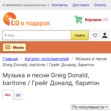
4 миллиона музыкальных записей на Виниле, CD и DVD
Контакты
Доставка
Оплата
Корзина
(0)
Найти
Меню
Главная
Каталог исполнителей
Музыка и песни
Greig Donald, baritone / Грейг Доналд, баритон
Музыка и песни Greig Donald,
baritone / Грейг Доналд, баритон
Все
CD