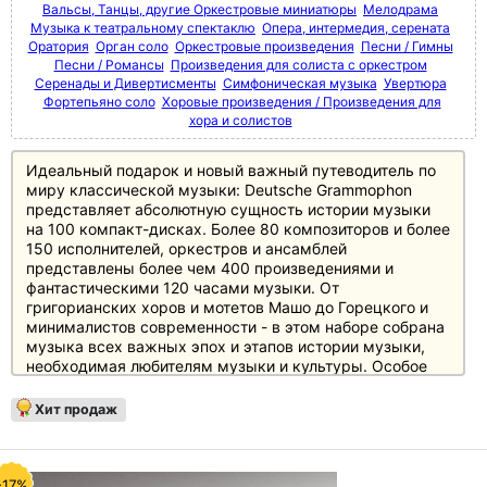
Вальсы, Танцы, другие Оркестровые миниатюры
Мелодрама
Музыка к театральному спектаклю
Опера, интермедия, серената
Оратория
Орган соло
Оркестровые произведения
Песни / Гимны
Песни / Романсы
Произведения для солиста с оркестром
Серенады и Дивертисменты
Симфоническая музыка
Увертюра
Фортепьяно соло
Хоровые произведения / Произведения для
хора и солистов
Идеальный подарок и новый важный путеводитель по
миру классической музыки: Deutsche Grammophon
представляет абсолютную сущность истории музыки
на 100 компакт-дисках. Более 80 композиторов и более
150 исполнителей, оркестров и ансамблей
представлены более чем 400 произведениями и
фантастическими 120 часами музыки. От
григорианских хоров и мотетов Машо до Горецкого и
минималистов современности - в этом наборе собрана
музыка всех важных эпох и этапов истории музыки,
необходимая любителям музыки и культуры. Особое
внимание уделено основному репертуару с великими
классиками и романтиками, а также XX веку, который
Хит продаж
представлен в боксе не менее чем 20 дисками.
Источником информации служит 250-страничный
полноцветный буклет с новым эссе британского автора
и музыкального критика Джереми Николаса, а также
-17%