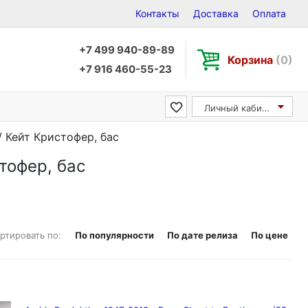
Контакты
Доставка
Оплата
+7 499 940-89-89
Корзина
(0)
+7 916 460-55-23
Личный кабинет
 / Кейт Кристофер, бас
стофер, бас
ртировать по:
По популярности
По дате релиза
По цене