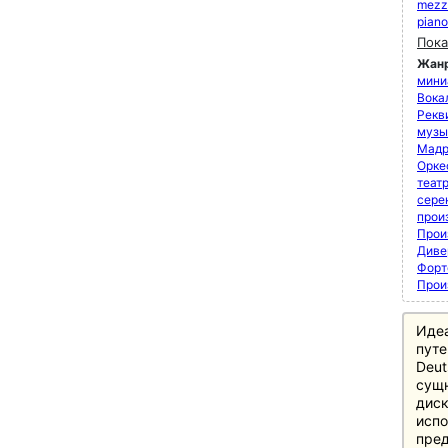
mezz
pian
Пока
Жан
мини
Вока
Рекви
музы
Мадр
Орке
теат
сере
прои
Прои
Диве
Форт
Прои
Иде
путе
Deut
сущн
диск
испо
пред