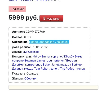
Под заказ
5999 руб.
В корзину
Артикул:
CDVP 272709
Состав:
6 CD
Состояние:
Новое. Заводская упаковка.
Дата релиза:
01-01-2012
Лейбл:
EMI Classics
Исполнители:
Kirkby Emma, soprano / Кёркби Эмма,
сопрано
Bowman James, countertenor / Боуман
Джеймс, контратенор
Baker Janet, mezzo / Бейкер
Джанет, меццо
Tear Robert, tenor / Тир Роберт, тенор
Показать больше
Жанры:
Сборник