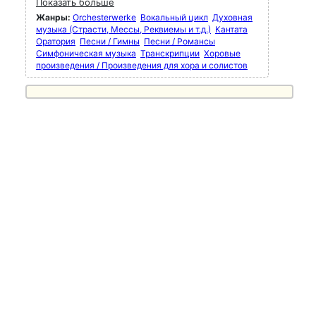
Показать больше
Жанры:
Orchesterwerke
Вокальный цикл
Духовная
музыка (Страсти, Мессы, Реквиемы и т.д.)
Кантата
Оратория
Песни / Гимны
Песни / Романсы
Симфоническая музыка
Транскрипции
Хоровые
произведения / Произведения для хора и солистов