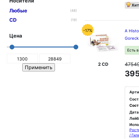
Носители
Хит
Любые
(48)
CD
(19)
-17%
A Histo
Цена
Goreck
Есть 
4754
2 CD
395
Арти
Сост
Сост
Дата
Лейб
Испо
Рост
/ Ги