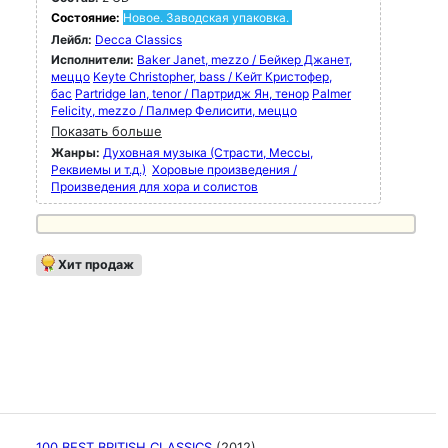
Состояние:
Новое. Заводская упаковка.
Лейбл:
Decca Classics
Исполнители:
Baker Janet, mezzo / Бейкер Джанет,
меццо
Keyte Christopher, bass / Кейт Кристофер,
бас
Partridge Ian, tenor / Партридж Ян, тенор
Palmer
Felicity, mezzo / Палмер Фелисити, меццо
Показать больше
Жанры:
Духовная музыка (Страсти, Мессы,
Реквиемы и т.д.)
Хоровые произведения /
Произведения для хора и солистов
Хит продаж
100 BEST BRITISH CLASSICS
(2012)