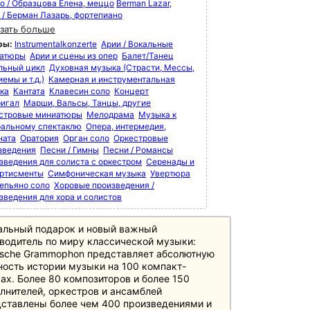
o / Образцова Елена, меццо
Berman Lazar,
o / Берман Лазарь, фортепиано
зать больше
ры:
Instrumentalkonzerte
Арии / Вокальные
атюры
Арии и сцены из опер
Балет/Танец
льный цикл
Духовная музыка (Страсти, Мессы,
емы и т.д.)
Камерная и инструментальная
ка
Кантата
Клавесин соло
Концерт
игал
Марши, Вальсы, Танцы, другие
стровые миниатюры
Мелодрама
Музыка к
ральному спектаклю
Опера, интермедия,
ната
Оратория
Орган соло
Оркестровые
зведения
Песни / Гимны
Песни / Романсы
зведения для солиста с оркестром
Серенады и
ртисменты
Симфоническая музыка
Увертюра
епьяно соло
Хоровые произведения /
зведения для хора и солистов
альный подарок и новый важный
водитель по миру классической музыки:
sche Grammophon представляет абсолютную
ость истории музыки на 100 компакт-
ах. Более 80 композиторов и более 150
лнителей, оркестров и ансамблей
ставлены более чем 400 произведениями и