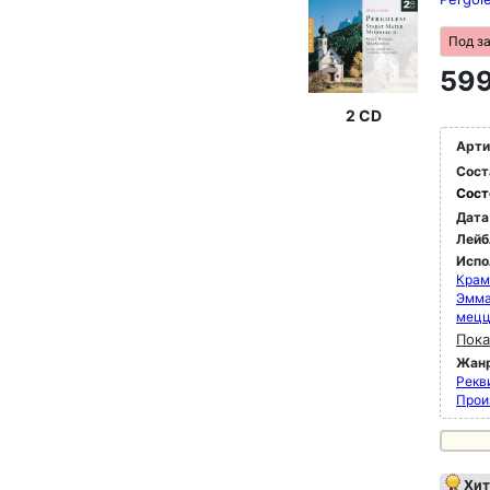
Под з
599
2 CD
Арти
Сост
Сост
Дата
Лейб
Испо
Крам
Эмма
мец
Пока
Жан
Рекви
Прои
Хит