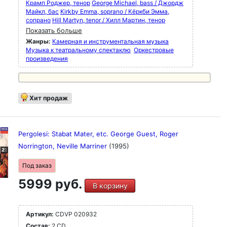
Крамп Роджер, тенор
George Michael, bass / Джордж
Майкл, бас
Kirkby Emma, soprano / Кёркби Эмма,
сопрано
Hill Martyn, tenor / Хилл Мартин, тенор
Показать больше
Жанры:
Камерная и инструментальная музыка
Музыка к театральному спектаклю
Оркестровые
произведения
Хит продаж
Pergolesi: Stabat Mater, etc. George Guest, Roger
Norrington, Neville Marriner
(1995)
Под заказ
5999 руб.
В корзину
Артикул:
CDVP 020932
Состав:
2 CD