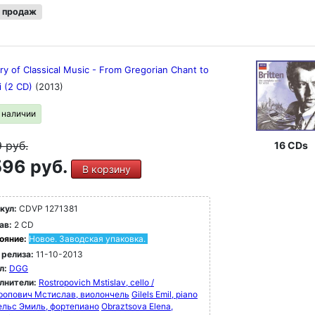
 продаж
ry of Classical Music - From Gregorian Chant to
i (2 CD)
(2013)
в наличии
9
руб.
16 CDs
96 руб.
В корзину
кул:
CDVP 1271381
ав:
2 CD
ояние:
Новое. Заводская упаковка.
 релиза:
11-10-2013
л:
DGG
лнители:
Rostropovich Mstislav, cello /
ропович Мстислав, виолончель
Gilels Emil, piano
лельс Эмиль, фортепиано
Obraztsova Elena,