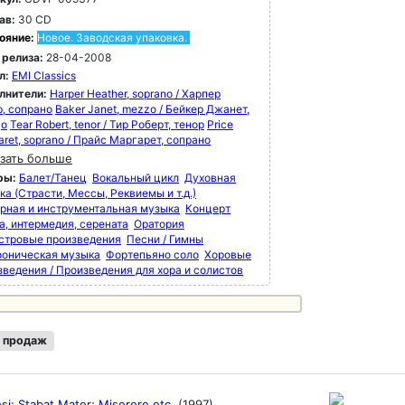
ав:
30 CD
ояние:
Новое. Заводская упаковка.
 релиза:
28-04-2008
л:
EMI Classics
лнители:
Harper Heather, soprano / Харпер
р, сопрано
Baker Janet, mezzo / Бейкер Джанет,
цо
Tear Robert, tenor / Тир Роберт, тенор
Price
ret, soprano / Прайс Маргарет, сопрано
зать больше
ры:
Балет/Танец
Вокальный цикл
Духовная
а (Страсти, Мессы, Реквиемы и т.д.)
рная и инструментальная музыка
Концерт
а, интермедия, серената
Оратория
стровые произведения
Песни / Гимны
оническая музыка
Фортепьяно соло
Хоровые
зведения / Произведения для хора и солистов
 продаж
si: Stabat Mater; Miserere etc.
(1997)