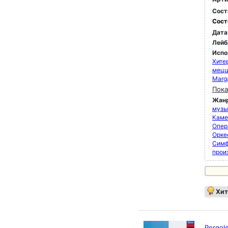
Сост
Сост
Дата
Лейб
Испо
Хите
мец
Marga
Пока
Жан
музык
Каме
Опер
Орке
Симф
прои
Хит
Pergole