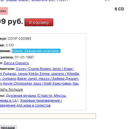
6 CD
аказ
9 руб.
В корзину
кул:
CDVP 020995
ав:
2 CD
ояние:
Новое. Заводская упаковка.
 релиза:
01-01-1997
л:
Decca Classics
лнители:
Covey-Crump Rogers, tenor / Кови-
п Роджер, тенор
Kirkby Emma, soprano / Кёркби
, сопрано
Baker Janet, mezzo / Бейкер Джанет,
цо
Keyte Christopher, bass / Кейт Кристофер, бас
зать больше
ры:
Духовная музыка (Страсти, Мессы,
емы и т.д.)
Хоровые произведения /
зведения для хора и солистов
 продаж