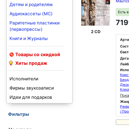
Mauric
Детям и родителям
Есть 
Аудиокассеты (MC)
719
Раритетные пластинки
(первопрессы)
2 CD
Книги и Журналы
Арти
Сост
Сост
Товары со скидкой
Дата
Хиты продаж
Лейб
Испо
Крис
Исполнители
Бенд
Джон
Фирмы звукозаписи
Клео
Пока
Идеи для подарков
Жан
Рекви
/ Пр
Фильтры