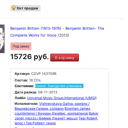
Хит продаж
Benjamin Britten (1913-1976) - Benjamin Britten- The
Complete Works for Voice
(2013)
Под заказ
15726 руб.
В корзину
Артикул:
CDVP 1437096
Состав:
16 CDs
Состояние:
Новое. Заводская упаковка.
Дата релиза:
08-11-2013
Лейбл:
Universal Music Group International (UMGI)
Исполнители:
Vishnevskaya Galina, soprano /
Вишневская Галина, сопрано
Bowman James,
countertenor / Боуман Джеймс, контратенор
Baker
Janet, mezzo / Бейкер Джанет, меццо
Tear Robert,
tenor / Тир Роберт, тенор