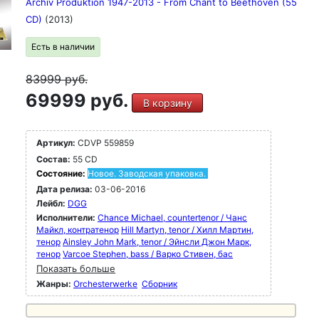
Archiv Produktion 1947-2013 - From Chant to Beethoven (55
CD)
(2013)
Есть в наличии
83999
руб.
69999 руб.
В корзину
Артикул:
CDVP 559859
Состав:
55 CD
Состояние:
Новое. Заводская упаковка.
Дата релиза:
03-06-2016
Лейбл:
DGG
Исполнители:
Chance Michael, countertenor / Чанс
Майкл, контратенор
Hill Martyn, tenor / Хилл Мартин,
тенор
Ainsley John Mark, tenor / Эйнсли Джон Марк,
тенор
Varcoe Stephen, bass / Варко Стивен, бас
Показать больше
Жанры:
Orchesterwerke
Сборник