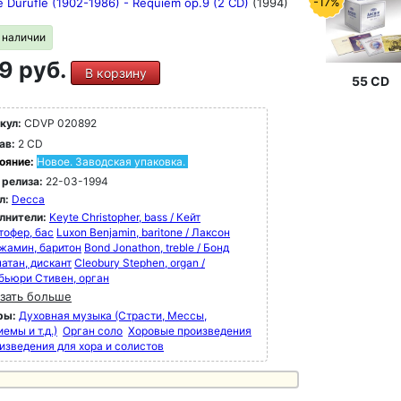
-17%
e Durufle (1902-1986) - Requiem op.9 (2 CD)
(1994)
в наличии
9 руб.
В корзину
55 CD
кул:
CDVP 020892
ав:
2 CD
ояние:
Новое. Заводская упаковка.
 релиза:
22-03-1994
л:
Decca
лнители:
Keyte Christopher, bass / Кейт
тофер, бас
Luxon Benjamin, baritone / Лаксон
жамин, баритон
Bond Jonathon, treble / Бонд
атан, дискант
Cleobury Stephen, organ /
бьюри Стивен, орган
зать больше
ры:
Духовная музыка (Страсти, Мессы,
емы и т.д.)
Орган соло
Хоровые произведения
оизведения для хора и солистов