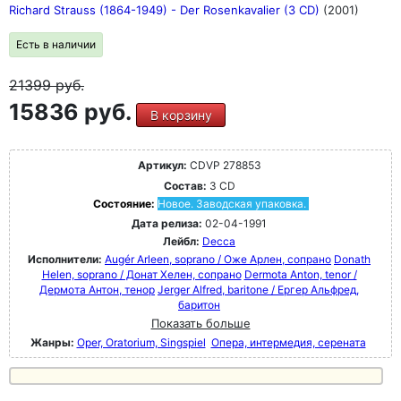
Richard Strauss (1864-1949) - Der Rosenkavalier (3 CD)
(2001)
Есть в наличии
21399
руб.
15836 руб.
В корзину
Артикул:
CDVP 278853
Состав:
3 CD
Состояние:
Новое. Заводская упаковка.
Дата релиза:
02-04-1991
Лейбл:
Decca
Исполнители:
Augér Arleen, soprano / Оже Арлен, сопрано
Donath
Helen, soprano / Донат Хелен, сопрано
Dermota Anton, tenor /
Дермота Антон, тенор
Jerger Alfred, baritone / Ергер Альфред,
баритон
Показать больше
Жанры:
Oper, Oratorium, Singspiel
Опера, интермедия, серената