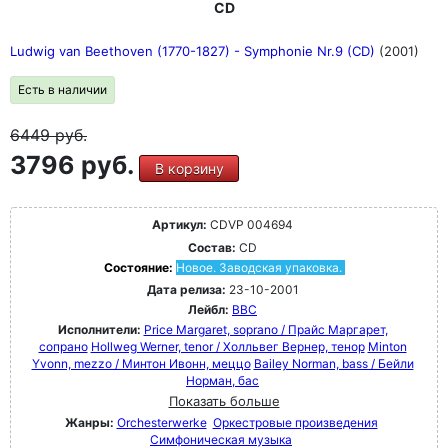
CD
Ludwig van Beethoven (1770-1827) - Symphonie Nr.9 (CD)
(2001)
Есть в наличии
6449
руб.
3796 руб.
В корзину
Артикул:
CDVP 004694
Состав:
CD
Состояние:
Новое. Заводская упаковка.
Дата релиза:
23-10-2001
Лейбл:
BBC
Исполнители:
Price Margaret, soprano / Прайс Маргарет,
сопрано
Hollweg Werner, tenor / Холльвег Вернер, тенор
Minton
Yvonn, mezzo / Минтон Ивонн, меццо
Bailey Norman, bass / Бейли
Норман, бас
Показать больше
Жанры:
Orchesterwerke
Оркестровые произведения
Симфоническая музыка