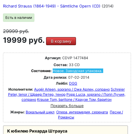
Richard Strauss (1864-1949) - Sämtliche Opern (CD)
(2014)
Есть в наличии
29999
руб.
19999 руб.
В корзину
Артикул:
CDVP 1477484
Состав:
33 CD
Состояние:
Новое. Заводская упаковка.
Дата релиза:
07-02-2014
Лейбл:
DGG
Исполнители:
Augér Arleen, soprano / Оже Арлен, сопрано
Schreier
Peter, tenor / Шраер Петер, тенор
Popp Lucia, soprano / Попп Лучия,
сопрано
Krause Tom, baritone / Краузе Том, баритон
Показать больше
Жанры:
Вокальный цикл
Опера, интермедия, серената
Песни /
Романсы
К юбилею Рихарда Штрауса