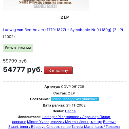
2 LP
Ludwig van Beethoven (1770-1827) - Symphonie Nr.9 (180g) (2 LP)
(2002)
Есть в наличии
59799
руб.
54777 руб.
В корзину
Артикул:
CDVP 061735
Состав:
2 LP
Состояние:
Новое. Заводская упаковка.
Дата релиза:
21-11-2002
Лейбл:
Decca
Исполнители:
Lorengar Pilar, soprano / Лоренгар Пилар,
сопрано
Minton Yvonn, mezzo / Минтон Ивонн, меццо
Burrows
Stuart, tenor / Бёрроус Стюарт, тенор
Talvela Martti, bass / Талвела