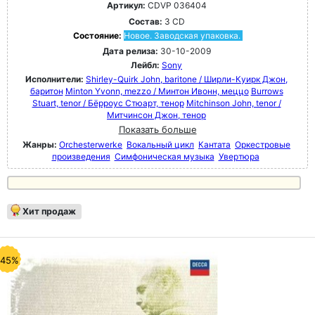
Артикул:
CDVP 036404
Состав:
3 CD
Состояние:
Новое. Заводская упаковка.
Дата релиза:
30-10-2009
Лейбл:
Sony
Исполнители:
Shirley-Quirk John, baritone / Ширли-Куирк Джон,
баритон
Minton Yvonn, mezzo / Минтон Ивонн, меццо
Burrows
Stuart, tenor / Бёрроус Стюарт, тенор
Mitchinson John, tenor /
Митчинсон Джон, тенор
Показать больше
Жанры:
Orchesterwerke
Вокальный цикл
Кантата
Оркестровые
произведения
Симфоническая музыка
Увертюра
Хит продаж
-45%