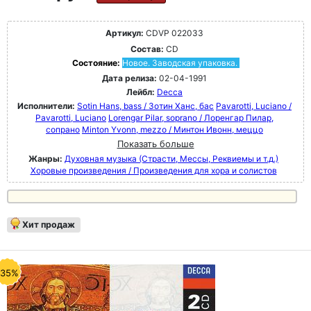
Артикул:
CDVP 022033
Состав:
CD
Состояние:
Новое. Заводская упаковка.
Дата релиза:
02-04-1991
Лейбл:
Decca
Исполнители:
Sotin Hans, bass / Зотин Ханс, бас
Pavarotti, Luciano /
Pavarotti, Luciano
Lorengar Pilar, soprano / Лоренгар Пилар,
сопрано
Minton Yvonn, mezzo / Минтон Ивонн, меццо
Показать больше
Жанры:
Духовная музыка (Страсти, Мессы, Реквиемы и т.д.)
Хоровые произведения / Произведения для хора и солистов
Хит продаж
-35%