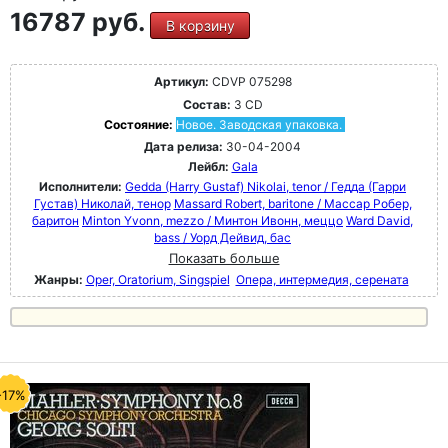
16787 руб.
В корзину
Артикул:
CDVP 075298
Состав:
3 CD
Состояние:
Новое. Заводская упаковка.
Дата релиза:
30-04-2004
Лейбл:
Gala
Исполнители:
Gedda (Harry Gustaf) Nikolai, tenor / Гедда (Гарри
Густав) Николай, тенор
Massard Robert, baritone / Массар Робер,
баритон
Minton Yvonn, mezzo / Минтон Ивонн, меццо
Ward David,
bass / Уорд Дейвид, бас
Показать больше
Жанры:
Oper, Oratorium, Singspiel
Опера, интермедия, серената
-17%