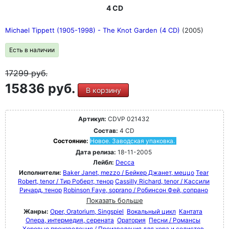
4 CD
Michael Tippett (1905-1998) - The Knot Garden (4 CD)
(2005)
Есть в наличии
17299
руб.
15836 руб.
В корзину
Артикул:
CDVP 021432
Состав:
4 CD
Состояние:
Новое. Заводская упаковка.
Дата релиза:
18-11-2005
Лейбл:
Decca
Исполнители:
Baker Janet, mezzo / Бейкер Джанет, меццо
Tear
Robert, tenor / Тир Роберт, тенор
Cassilly Richard, tenor / Кассили
Ричард, тенор
Robinson Faye, soprano / Робинсон Фей, сопрано
Показать больше
Жанры:
Oper, Oratorium, Singspiel
Вокальный цикл
Кантата
Опера, интермедия, серената
Оратория
Песни / Романсы
Хоровые произведения / Произведения для хора и солистов