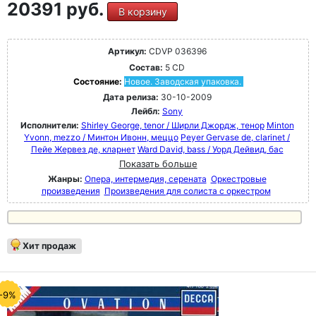
20391 руб.
В корзину
Артикул:
CDVP 036396
Состав:
5 CD
Состояние:
Новое. Заводская упаковка.
Дата релиза:
30-10-2009
Лейбл:
Sony
Исполнители:
Shirley George, tenor / Ширли Джордж, тенор
Minton
Yvonn, mezzo / Минтон Ивонн, меццо
Peyer Gervase de, clarinet /
Пейе Жервез де, кларнет
Ward David, bass / Уорд Дейвид, бас
Показать больше
Жанры:
Опера, интермедия, серената
Оркестровые
произведения
Произведения для солиста с оркестром
Хит продаж
-9%