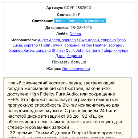
Артикул:
CDVP 2882503
Состав:
2 LP
Состояние:
Новое. Заводская упаковка.
Дата релиза:
28-08-2015
Лейбл:
Decca
Исполнители:
Augér Arleen, soprano / Оже Арлен, сопрано
Popp
Lucia, soprano / Попп Лучия, сопрано
Harper Heather, soprano /
Харпер Хитер, сопрано
Shirley-Quirk John, baritone / Ширли-Куирк
Джон, баритон
Показать больше
Жанры:
Orchesterwerke
Новый физический носитель звука, заставляющий
сердца меломанов биться быстрее, наконец-то
доступен: High Fidelity Pure Audio, или сокращенно
HFPA. Этот формат использует огромную емкость и
пропускную способность Blu-ray исключительно для
воспроизведения музыки. С разрешением 24 бит и
частотой дискретизации от 96 до 192 кГц, он
обеспечивает немыслимое ранее качество звука для
стерео- и объемных записей
. 32 премии "Грэмми" делают Георга Шолти артистом,