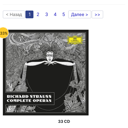
1
2
3
4
5
< Назад
Далее >
>>
-33%
33 CD