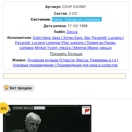
Артикул:
CDVP 020997
Состав:
2 CD
Состояние:
Новое. Заводская упаковка.
Дата релиза:
17-02-1998
Лейбл:
Decca
Исполнители:
Sotin Hans, bass / Зотин Ханс, бас
Pavarotti, Luciano /
Pavarotti, Luciano
Lorengar Pilar, soprano / Лоренгар Пилар,
сопрано
Minton Yvonn, mezzo / Минтон Ивонн, меццо
Показать больше
Жанры:
Духовная музыка (Страсти, Мессы, Реквиемы и т.д.)
Хоровые произведения / Произведения для хора и солистов
Хит продаж
-8%