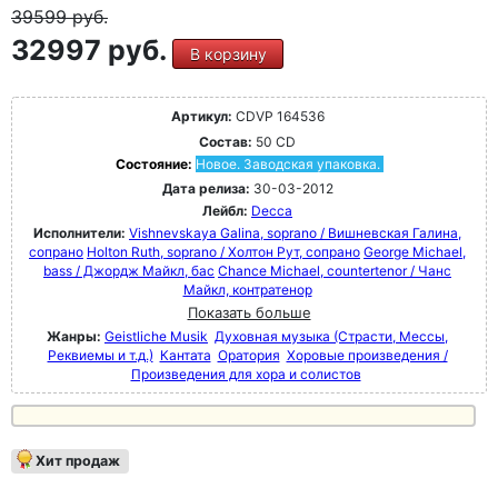
39599
руб.
32997 руб.
В корзину
Артикул:
CDVP 164536
Состав:
50 CD
Состояние:
Новое. Заводская упаковка.
Дата релиза:
30-03-2012
Лейбл:
Decca
Исполнители:
Vishnevskaya Galina, soprano / Вишневская Галина,
сопрано
Holton Ruth, soprano / Холтон Рут, сопрано
George Michael,
bass / Джордж Майкл, бас
Chance Michael, countertenor / Чанс
Майкл, контратенор
Показать больше
Жанры:
Geistliche Musik
Духовная музыка (Страсти, Мессы,
Реквиемы и т.д.)
Кантата
Оратория
Хоровые произведения /
Произведения для хора и солистов
Хит продаж