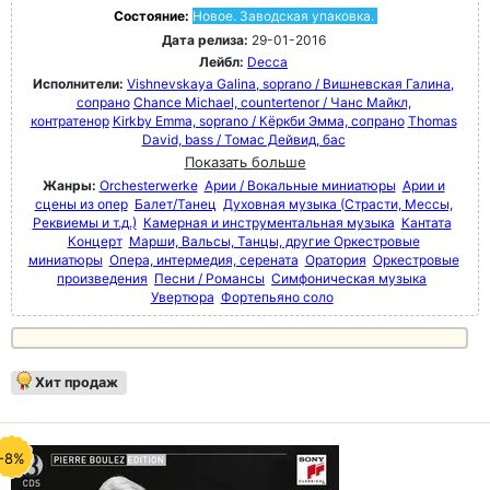
Состояние:
Новое. Заводская упаковка.
Дата релиза:
29-01-2016
Лейбл:
Decca
Исполнители:
Vishnevskaya Galina, soprano / Вишневская Галина,
сопрано
Chance Michael, countertenor / Чанс Майкл,
контратенор
Kirkby Emma, soprano / Кёркби Эмма, сопрано
Thomas
David, bass / Томас Дейвид, бас
Показать больше
Жанры:
Orchesterwerke
Арии / Вокальные миниатюры
Арии и
сцены из опер
Балет/Танец
Духовная музыка (Страсти, Мессы,
Реквиемы и т.д.)
Камерная и инструментальная музыка
Кантата
Концерт
Марши, Вальсы, Танцы, другие Оркестровые
миниатюры
Опера, интермедия, серената
Оратория
Оркестровые
произведения
Песни / Романсы
Симфоническая музыка
Увертюра
Фортепьяно соло
Хит продаж
-8%