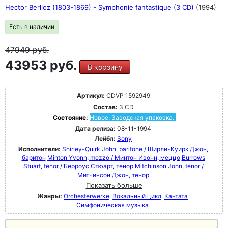
Hector Berlioz (1803-1869) - Symphonie fantastique (3 CD)
(1994)
Есть в наличии
47949
руб.
43953 руб.
В корзину
Артикул:
CDVP 1592949
Состав:
3 CD
Состояние:
Новое. Заводская упаковка.
Дата релиза:
08-11-1994
Лейбл:
Sony
Исполнители:
Shirley-Quirk John, baritone / Ширли-Куирк Джон,
баритон
Minton Yvonn, mezzo / Минтон Ивонн, меццо
Burrows
Stuart, tenor / Бёрроус Стюарт, тенор
Mitchinson John, tenor /
Митчинсон Джон, тенор
Показать больше
Жанры:
Orchesterwerke
Вокальный цикл
Кантата
Симфоническая музыка