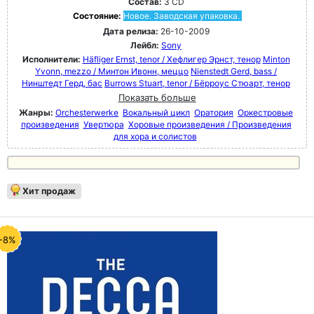
Состав:
3 CD
Состояние:
Новое. Заводская упаковка.
Дата релиза:
26-10-2009
Лейбл:
Sony
Исполнители:
Häfliger Ernst, tenor / Хефлигер Эрнст, тенор
Minton
Yvonn, mezzo / Минтон Ивонн, меццо
Nienstedt Gerd, bass /
Нинштедт Герд, бас
Burrows Stuart, tenor / Бёрроус Стюарт, тенор
Показать больше
Жанры:
Orchesterwerke
Вокальный цикл
Оратория
Оркестровые
произведения
Увертюра
Хоровые произведения / Произведения
для хора и солистов
Хит продаж
-8%