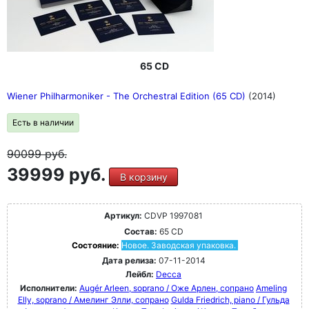
65 CD
Wiener Philharmoniker - The Orchestral Edition (65 CD)
(2014)
Есть в наличии
90099
руб.
39999 руб.
В корзину
Артикул:
CDVP 1997081
Состав:
65 CD
Состояние:
Новое. Заводская упаковка.
Дата релиза:
07-11-2014
Лейбл:
Decca
Исполнители:
Augér Arleen, soprano / Оже Арлен, сопрано
Ameling
Elly, soprano / Амелинг Элли, сопрано
Gulda Friedrich, piano / Гульда