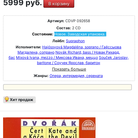
5999 руб.
В корзину
Артикул:
CDVP 092658
Состав:
2 CD
Состояние:
Новое. Заводская упаковка.
Лейбл:
Supraphon
Исполнители:
Hajóssyová Magdaléna, soprano / Гаёссыова
Магдалена, сопрано
Novák Richard, bass / Новак Рихард,
бас
Mixová Ivana, mezzo / Миксова Ивана, меццо
Souček Jaroslav,
baritone / Соучек Ярослав, баритон
Показать больше
Жанры:
Опера, интермедия, серената
Хит продаж