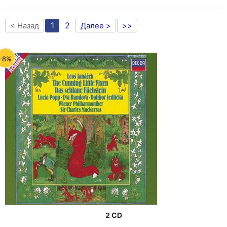
1
2
< Назад
Далее >
>>
-8%
2 CD