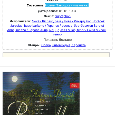
Состав:
2 CD
Состояние:
Новое. Заводская упаковка.
Дата релиза:
01-01-1994
Лейбл:
Supraphon
Исполнители:
Novák Richard, bass / Новак Рихард, бас
Horáček
Jaroslav, bass-baritone / Горачек Ярослав, бас-баритон
Barová
Anna, mezzo / Барова Анна, меццо
Ježil Miloš, tenor / Ежил Милош,
тенор
Показать больше
Жанры:
Опера, интермедия, серената