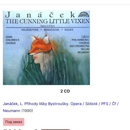
2 CD
Janáček, L. Příhody lišky Bystroušky. Opera / Sólisté / PFS / Čf /
Neumann
(1990)
Под заказ