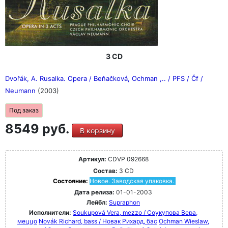
3 CD
Dvořák, A. Rusalka. Opera / Beňačková, Ochman ,.. / PFS / Čf /
Neumann
(2003)
Под заказ
8549 руб.
В корзину
Артикул:
CDVP 092668
Состав:
3 CD
Состояние:
Новое. Заводская упаковка.
Дата релиза:
01-01-2003
Лейбл:
Supraphon
Исполнители:
Soukupová Vera, mezzo / Соукупова Вера,
меццо
Novák Richard, bass / Новак Рихард, бас
Ochman Wieslaw,