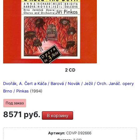
2 CD
Dvořák, A. Čert a Káča / Barová / Novák / Ježil / Orch. Janáč. opery
Brno / Pinkas
(1994)
Под заказ
8571 руб.
В корзину
Артикул:
CDVP 092666