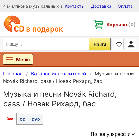
4 миллиона музыкальных записей на Виниле, CD и DVD
Контакты
Доставка
Оплата
Корзина
(0)
Найти
Меню
Главная
Каталог исполнителей
Музыка и песни
Novák Richard, bass / Новак Рихард, бас
Музыка и песни Novák Richard,
bass / Новак Рихард, бас
Все
CD
DVD