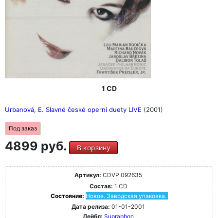
1 CD
Urbanová, E. Slavné české operní duety LIVE
(2001)
Под заказ
4899 руб.
В корзину
Артикул:
CDVP 092635
Состав:
1 CD
Состояние:
Новое. Заводская упаковка.
Дата релиза:
01-01-2001
Лейбл:
Supraphon