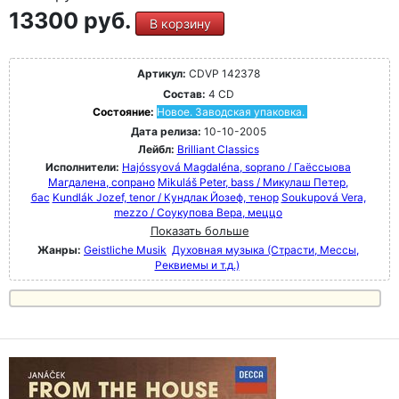
13300 руб.
В корзину
Артикул:
CDVP 142378
Состав:
4 CD
Состояние:
Новое. Заводская упаковка.
Дата релиза:
10-10-2005
Лейбл:
Brilliant Classics
Исполнители:
Hajóssyová Magdaléna, soprano / Гаёссыова
Магдалена, сопрано
Mikuláš Peter, bass / Микулаш Петер,
бас
Kundlák Jozef, tenor / Кундлак Йозеф, тенор
Soukupová Vera,
mezzo / Соукупова Вера, меццо
Показать больше
Жанры:
Geistliche Musik
Духовная музыка (Страсти, Мессы,
Реквиемы и т.д.)