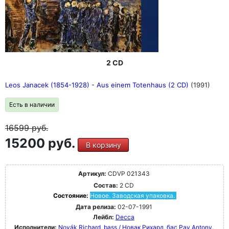
2 CD
Leos Janacek (1854-1928) - Aus einem Totenhaus (2 CD)
(1991)
Есть в наличии
16599
руб.
15200 руб.
В корзину
Артикул:
CDVP 021343
Состав:
2 CD
Состояние:
Новое. Заводская упаковка.
Дата релиза:
02-07-1991
Лейбл:
Decca
Исполнители:
Novák Richard, bass / Новак Рихард, бас
Pay Antony,