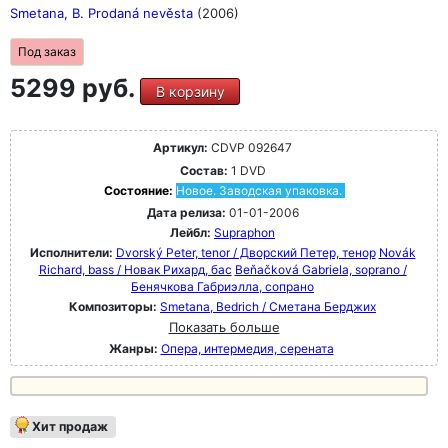
Smetana, B. Prodaná nevěsta
(2006)
Под заказ
5299 руб.
В корзину
Артикул:
CDVP 092647
Состав:
1 DVD
Состояние:
Новое. Заводская упаковка.
Дата релиза:
01-01-2006
Лейбл:
Supraphon
Исполнители:
Dvorský Peter, tenor / Дворский Петер, тенор
Novák
Richard, bass / Новак Рихард, бас
Beňačková Gabriela, soprano /
Бенячкова Габриэлла, сопрано
Композиторы:
Smetana, Bedrich / Сметана Берджих
Показать больше
Жанры:
Опера, интермедия, серената
Хит продаж