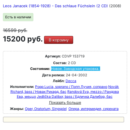
Leos Janacek (1854-1928) - Das schlaue Füchslein (2 CD)
(2008)
Есть в наличии
16599
руб.
15200 руб.
В корзину
Артикул:
CDVP 153719
Состав:
2 CD
Состояние:
Новое. Заводская упаковка.
Дата релиза:
24-04-2002
Лейбл:
Decca
Исполнители:
Popp Lucia, soprano / Попп Лучия, сопрано
Novák
Richard, bass / Новак Рихард, бас
Randová Eva, mezzo / Рандова
Ева, меццо
Jedlička Dalibor, bass / Едличка Далибор, бас
Показать больше
Жанры:
Oper, Oratorium, Singspiel
Опера, интермедия, серената