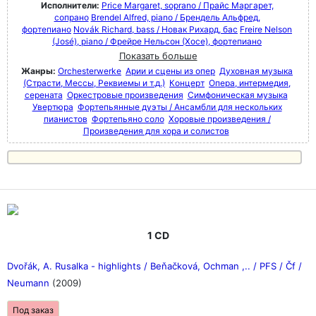
Исполнители:
Price Margaret, soprano / Прайс Маргарет,
сопрано
Brendel Alfred, piano / Брендель Альфред,
фортепиано
Novák Richard, bass / Новак Рихард, бас
Freire Nelson
(José), piano / Фрейре Нельсон (Хосе), фортепиано
Показать больше
Жанры:
Orchesterwerke
Арии и сцены из опер
Духовная музыка
(Страсти, Мессы, Реквиемы и т.д.)
Концерт
Опера, интермедия,
серената
Оркестровые произведения
Симфоническая музыка
Увертюра
Фортепьянные дуэты / Ансамбли для нескольких
пианистов
Фортепьяно соло
Хоровые произведения /
Произведения для хора и солистов
1 CD
Dvořák, A. Rusalka - highlights / Beňačková, Ochman ,.. / PFS / Čf /
Neumann
(2009)
Под заказ