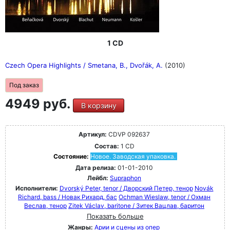
1 CD
Czech Opera Highlights / Smetana, B., Dvořák, A.
(2010)
Под заказ
4949 руб.
В корзину
Артикул:
CDVP 092637
Состав:
1 CD
Состояние:
Новое. Заводская упаковка.
Дата релиза:
01-01-2010
Лейбл:
Supraphon
Исполнители:
Dvorský Peter, tenor / Дворский Петер, тенор
Novák
Richard, bass / Новак Рихард, бас
Ochman Wieslaw, tenor / Охман
Веслав, тенор
Zitek Václav, baritone / Зитек Вацлав, баритон
Показать больше
Жанры:
Арии и сцены из опер