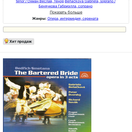
tenor / Охман Веслав, тенор
Beňačková Gabriela, soprano /
Бенячкова Габриэлла, сопрано
Показать больше
Жанры:
Опера, интермедия, серената
Хит продаж