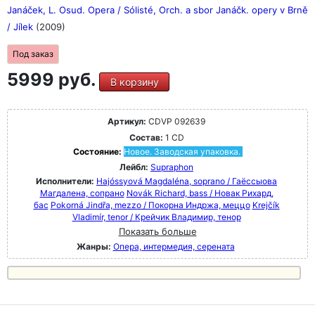
Janáček, L. Osud. Opera / Sólisté, Orch. a sbor Janáčk. opery v Brně
/ Jílek
(2009)
Под заказ
5999 руб.
В корзину
Артикул:
CDVP 092639
Состав:
1 CD
Состояние:
Новое. Заводская упаковка.
Лейбл:
Supraphon
Исполнители:
Hajóssyová Magdaléna, soprano / Гаёссыова
Магдалена, сопрано
Novák Richard, bass / Новак Рихард,
бас
Pokorná Jindřa, mezzo / Покорна Индржа, меццо
Krejčík
Vladimír, tenor / Крейчик Владимир, тенор
Показать больше
Жанры:
Опера, интермедия, серената