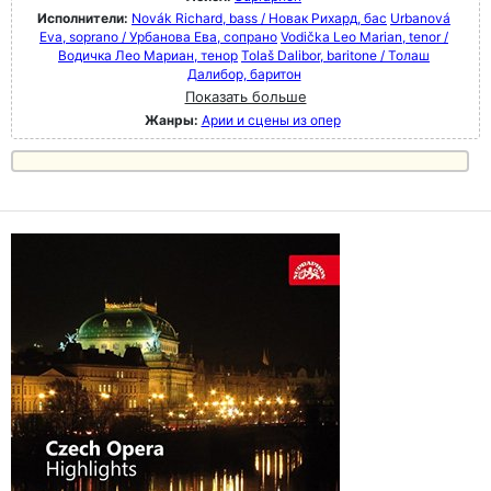
Исполнители:
Novák Richard, bass / Новак Рихард, бас
Urbanová
Eva, soprano / Урбанова Ева, сопрано
Vodička Leo Marian, tenor /
Водичка Лео Мариан, тенор
Tolaš Dalibor, baritone / Толаш
Далибор, баритон
Показать больше
Жанры:
Арии и сцены из опер