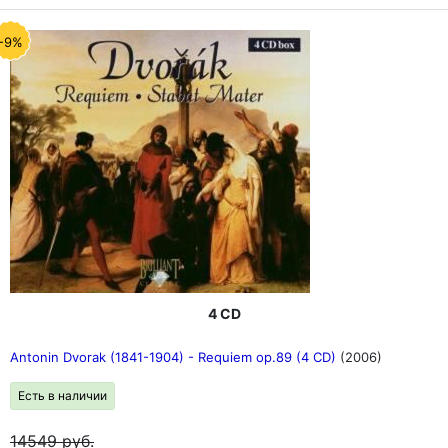
-9%
4 CD
Antonin Dvorak (1841-1904) - Requiem op.89 (4 CD)
(2006)
Есть в наличии
14549
руб.