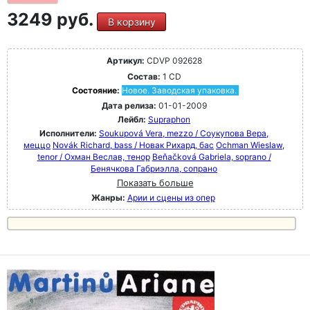
3249 руб.
В корзину
Артикул:
CDVP 092628
Состав:
1 CD
Состояние:
Новое. Заводская упаковка.
Дата релиза:
01-01-2009
Лейбл:
Supraphon
Исполнители:
Soukupová Vera, mezzo / Соукупова Вера,
меццо
Novák Richard, bass / Новак Рихард, бас
Ochman Wieslaw,
tenor / Охман Веслав, тенор
Beňačková Gabriela, soprano /
Бенячкова Габриэлла, сопрано
Показать больше
Жанры:
Арии и сцены из опер