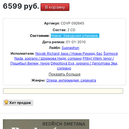
6599 руб.
В корзину
Артикул:
CDVP 092645
Состав:
2 CD
Состояние:
Новое. Заводская упаковка.
Дата релиза:
01-01-2010
Лейбл:
Supraphon
Исполнители:
Novák Richard, bass / Новак Рихард, бас
Šormová
Nada, soprano / Шормова Надя, сопрано
Přibyl Vilém, tenor /
Пршибыл Вилем, тенор
Děpoltová Eva, soprano / Деполтова Эва,
сопрано
Показать больше
Жанры:
Опера, интермедия, серената
Хит продаж