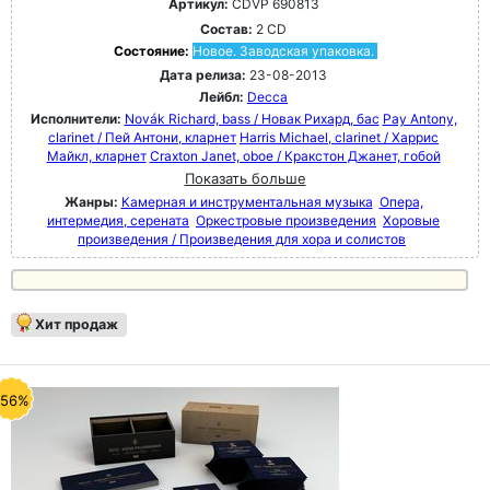
Артикул:
CDVP 690813
Состав:
2 CD
Состояние:
Новое. Заводская упаковка.
Дата релиза:
23-08-2013
Лейбл:
Decca
Исполнители:
Novák Richard, bass / Новак Рихард, бас
Pay Antony,
clarinet / Пей Антони, кларнет
Harris Michael, clarinet / Харрис
Майкл, кларнет
Craxton Janet, oboe / Кракстон Джанет, гобой
Показать больше
Жанры:
Камерная и инструментальная музыка
Опера,
интермедия, серената
Оркестровые произведения
Хоровые
произведения / Произведения для хора и солистов
Хит продаж
-56%