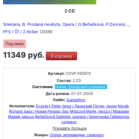
2 CD
Smetana, B. Prodaná nevěsta. Opera / G.Beňačková, P.Dvorský...,
PFS / Čf / Z.Košler
(2009)
Под заказ
11349 руб.
В корзину
Артикул:
CDVP 092679
Состав:
2 CD
Состояние:
Новое. Заводская упаковка.
Дата релиза:
01-01-2009
Лейбл:
Supraphon
Исполнители:
Dvorský Peter, tenor / Дворский Петер, тенор
Novák
Richard, bass / Новак Рихард, бас
Mrázová Marie, mezzo / Мразова
Мария, меццо
Beňačková Gabriela, soprano / Бенячкова Габриэлла,
сопрано
Показать больше
Жанры:
Опера, интермедия, серената