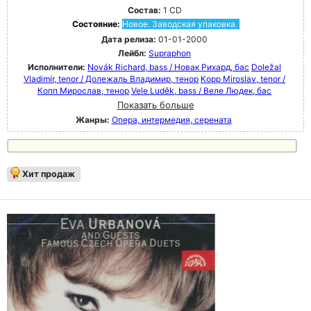
Состав:
1 CD
Состояние:
Новое. Заводская упаковка.
Дата релиза:
01-01-2000
Лейбл:
Supraphon
Исполнители:
Novák Richard, bass / Новак Рихард, бас
Doležal
Vladimír, tenor / Долежаль Владимир, тенор
Kopp Miroslav, tenor /
Копп Мирослав, тенор
Vele Luděk, bass / Веле Людек, бас
Показать больше
Жанры:
Опера, интермедия, серената
Хит продаж