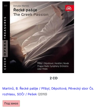
2 CD
Martinů, B. Řecké pašije / Přibyl, Děpoltová, Pěvecký sbor Čs.
rozhlasu, SOČr / Pešek
(2010)
Под заказ