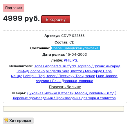
Под заказ
4999 руб.
В корзину
Артикул:
CDVP 022883
Состав:
CD
Состояние:
Новое. Заводская упаковка.
Дата релиза:
15-04-2003
Лейбл:
PHILIPS.
Исполнители:
Jones Angharad Gruffydd, soprano / Джонс Ангарад
Грифид, сопрано
Mingardo Sara, mezzo / Мингардо Сара,
меццо
Lehtipuu Topi, tenor / Лехтипуу Топи, тенор
Lunn Joanne,
soprano / Ланн Джоанна, сопрано
Показать больше
Жанры:
Духовная музыка (Страсти, Мессы, Реквиемы и т.д.)
Хоровые произведения / Произведения для хора и солистов
Хит продаж