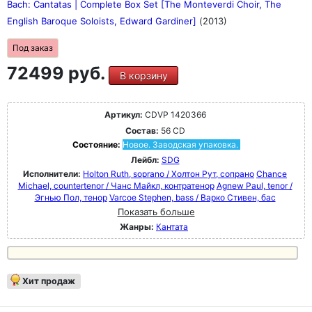
Bach: Cantatas | Complete Box Set [The Monteverdi Choir, The
English Baroque Soloists, Edward Gardiner]
(2013)
Под заказ
72499 руб.
В корзину
Артикул:
CDVP 1420366
Состав:
56 CD
Состояние:
Новое. Заводская упаковка.
Лейбл:
SDG
Исполнители:
Holton Ruth, soprano / Холтон Рут, сопрано
Chance
Michael, countertenor / Чанс Майкл, контратенор
Agnew Paul, tenor /
Эгнью Пол, тенор
Varcoe Stephen, bass / Варко Стивен, бас
Показать больше
Жанры:
Кантата
Хит продаж