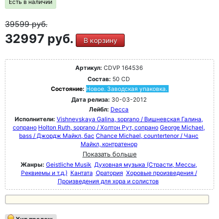
Есть в наличии
39599
руб.
32997 руб.
В корзину
Артикул:
CDVP 164536
Состав:
50 CD
Состояние:
Новое. Заводская упаковка.
Дата релиза:
30-03-2012
Лейбл:
Decca
Исполнители:
Vishnevskaya Galina, soprano / Вишневская Галина,
сопрано
Holton Ruth, soprano / Холтон Рут, сопрано
George Michael,
bass / Джордж Майкл, бас
Chance Michael, countertenor / Чанс
Майкл, контратенор
Показать больше
Жанры:
Geistliche Musik
Духовная музыка (Страсти, Мессы,
Реквиемы и т.д.)
Кантата
Оратория
Хоровые произведения /
Произведения для хора и солистов