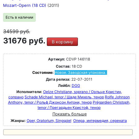
Mozart-Opern (18 CD)
(2011)
Есть в наличии
34599
руб.
31676 руб.
В корзину
Артикул:
CDVP 146118
Состав:
18 CD
Состояние:
Новое. Заводская упаковка.
Дата релиза:
22-07-2011
Лейбл:
DGG
Исполнители:
Oelze Christiane, soprano / Оэльце Кристин,
сопрано
Schade Michael, tenor / Шаде Михель, тенор
Rolfe Johnson
Anthony, tenor / Рольф Джонсон Антони, тенор
Prégardien Christoph,
tenor / Прегардьен Кристоф, тенор
Показать больше
Жанры:
Oper, Oratorium, Singspiel
Опера, интермедия, серената