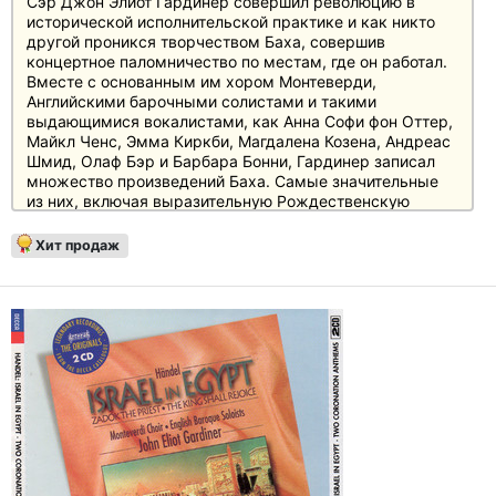
Сэр Джон Элиот Гардинер совершил революцию в
исторической исполнительской практике и как никто
другой проникся творчеством Баха, совершив
концертное паломничество по местам, где он работал.
Вместе с основанным им хором Монтеверди,
Английскими барочными солистами и такими
выдающимися вокалистами, как Анна Софи фон Оттер,
Майкл Ченс, Эмма Киркби, Магдалена Козена, Андреас
Шмид, Олаф Бэр и Барбара Бонни, Гардинер записал
множество произведений Баха. Самые значительные
из них, включая выразительную Рождественскую
ораторию, впечатляюще звучные "Страсти по святому
Матфею", "Страсти по святому Иоанну", Мессу си-
Хит продаж
минор и большой выбор кантат и мотетов, впервые
собраны вместе в ограниченном издании на 22
компакт-дисках. Издание поставляется в современной
коробке с крышкой и 32-страничным буклетом и
предлагает непревзойденное соотношение цены и
качества.
Рецензии
Audio 2/86: "Результат - сенсация, независимо от того,
где вы слушаете: Все здесь на месте" (BWV 232)
FonoForum 1/90: "Хор Монтеверди выступает на
высоком уровне. Оркестр отвечает на постоянное