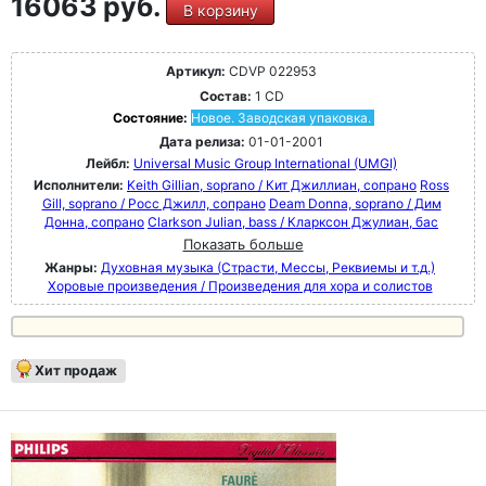
16063 руб.
В корзину
Артикул:
CDVP 022953
Состав:
1 CD
Состояние:
Новое. Заводская упаковка.
Дата релиза:
01-01-2001
Лейбл:
Universal Music Group International (UMGI)
Исполнители:
Keith Gillian, soprano / Кит Джиллиан, сопрано
Ross
Gill, soprano / Росс Джилл, сопрано
Deam Donna, soprano / Дим
Донна, сопрано
Clarkson Julian, bass / Кларксон Джулиан, бас
Показать больше
Жанры:
Духовная музыка (Страсти, Мессы, Реквиемы и т.д.)
Хоровые произведения / Произведения для хора и солистов
Хит продаж