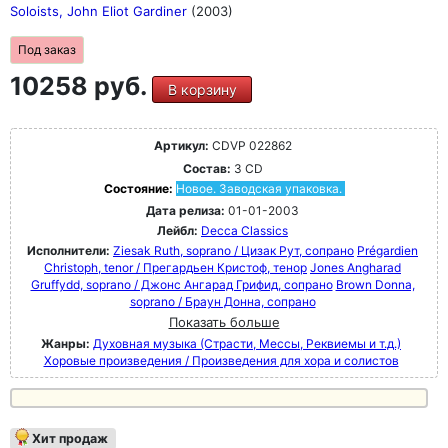
Soloists, John Eliot Gardiner
(2003)
Под заказ
10258 руб.
В корзину
Артикул:
CDVP 022862
Состав:
3 CD
Состояние:
Новое. Заводская упаковка.
Дата релиза:
01-01-2003
Лейбл:
Decca Classics
Исполнители:
Ziesak Ruth, soprano / Цизак Рут, сопрано
Prégardien
Christoph, tenor / Прегардьен Кристоф, тенор
Jones Angharad
Gruffydd, soprano / Джонс Ангарад Грифид, сопрано
Brown Donna,
soprano / Браун Донна, сопрано
Показать больше
Жанры:
Духовная музыка (Страсти, Мессы, Реквиемы и т.д.)
Хоровые произведения / Произведения для хора и солистов
Хит продаж