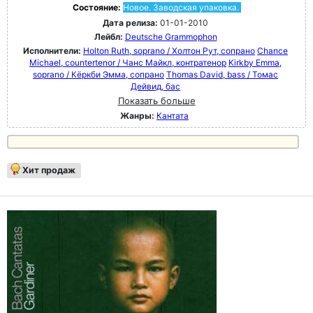
Состояние:
Новое. Заводская упаковка.
Дата релиза:
01-01-2010
Лейбл:
Deutsche Grammophon
Исполнители:
Holton Ruth, soprano / Холтон Рут, сопрано
Chance
Michael, countertenor / Чанс Майкл, контратенор
Kirkby Emma,
soprano / Кёркби Эмма, сопрано
Thomas David, bass / Томас
Дейвид, бас
Показать больше
Жанры:
Кантата
Хит продаж