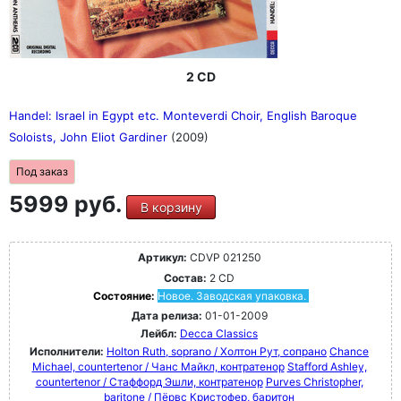
движение Гардинера вперед с энергией и расставляет
ритмически четкие акценты ритмически заостренные
акценты" (BWV 244)
FonoForum 12/87: "Тонкая, современная,
2 CD
идиосинкразическая запись с английским
благородством и умной общей драматургией" (BWV
Handel: Israel in Egypt etc. Monteverdi Choir, English Baroque
248)
Soloists, John Eliot Gardiner
(2009)
Под заказ
5999 руб.
В корзину
Артикул:
CDVP 021250
Состав:
2 CD
Состояние:
Новое. Заводская упаковка.
Дата релиза:
01-01-2009
Лейбл:
Decca Classics
Исполнители:
Holton Ruth, soprano / Холтон Рут, сопрано
Chance
Michael, countertenor / Чанс Майкл, контратенор
Stafford Ashley,
countertenor / Стаффорд Эшли, контратенор
Purves Christopher,
baritone / Пёрвс Кристофер, баритон