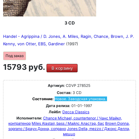
3 CD
Handel - Agrippina / D. Jones, A. Miles, Ragin, Chance, Brown, J. P.
Kenny, von Otter, EBS, Gardiner
(1997)
Под заказ
15793 руб.
В корзину
Артикул:
CDVP 278525
Состав:
3 CD
Состояние:
Новое. Заводская упаковка.
Дата релиза:
01-01-1997
Лейбл:
Decca Classics
Исполнители:
Chance Michael, countertenor / Чанс Майкл,
контратенор
Miles Alastair, bass / Майлс Аластэр, бас
Brown Donna,
soprano / Браун Донна, сопрано
Jones Della, mezzo / Джонс Делла,
меццо