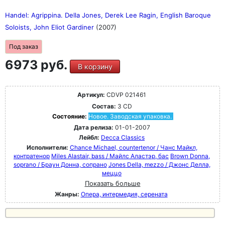
Handel: Agrippina. Della Jones, Derek Lee Ragin, English Baroque
Soloists, John Eliot Gardiner
(2007)
Под заказ
6973 руб.
В корзину
Артикул:
CDVP 021461
Состав:
3 CD
Состояние:
Новое. Заводская упаковка.
Дата релиза:
01-01-2007
Лейбл:
Decca Classics
Исполнители:
Chance Michael, countertenor / Чанс Майкл,
контратенор
Miles Alastair, bass / Майлс Аластэр, бас
Brown Donna,
soprano / Браун Донна, сопрано
Jones Della, mezzo / Джонс Делла,
меццо
Показать больше
Жанры:
Опера, интермедия, серената