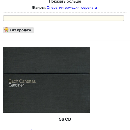
Показать больше
Жанры:
Опера, интермедия, серената
Хит продаж
56 CD