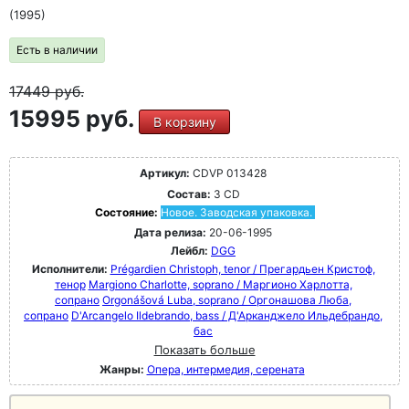
(1995)
Есть в наличии
17449
руб.
15995 руб.
В корзину
Артикул:
CDVP 013428
Состав:
3 CD
Состояние:
Новое. Заводская упаковка.
Дата релиза:
20-06-1995
Лейбл:
DGG
Исполнители:
Prégardien Christoph, tenor / Прегардьен Кристоф,
тенор
Margiono Charlotte, soprano / Маргионо Харлотта,
сопрано
Orgonášová Luba, soprano / Оргонашова Люба,
сопрано
D'Arcangelo Ildebrando, bass / Д'Арканджело Ильдебрандо,
бас
Показать больше
Жанры:
Опера, интермедия, серената