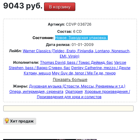
9043 руб.
В корзину
Артикул:
CDVP 036726
Состав:
6 CD
Состояние:
Новое. Заводская упаковка.
Дата релиза:
01-01-2009
Лейбл:
Warner Classics (Teldec, Erato, Finlandia, Lontano, Nonesuch,
EMI, Virgin)
Исполнители:
Thomas David, bass / Томас Дейвид, бас
Varcoe
Stephen, bass / Варко Стивен, бас
Denley Catherine, mezzo / Денли
Кэтрин, меццо
Mey Guy de, tenor / Ме Ги де, тенор
Показать больше
Жанры:
Духовная музыка (Страсти, Мессы, Реквиемы и т.д.)
Опера, интермедия, серената
Оратория
Хоровые произведения /
Произведения для хора и солистов
Хит продаж