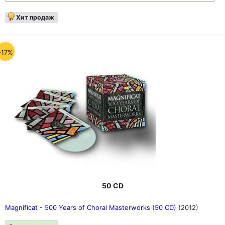
Хит продаж
-17%
50 CD
Magnificat - 500 Years of Choral Masterworks (50 CD)
(2012)