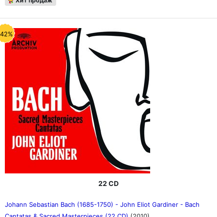
Хит продаж
-42%
22 CD
Johann Sebastian Bach (1685-1750) - John Eliot Gardiner - Bach
Cantatas & Sacred Masterpieces (22 CD)
(2010)