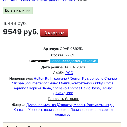
Есть в наличии
16449
руб.
9549 руб.
В корзину
Артикул:
CDVP 039253
Состав:
22 CD
Состояние:
Новое. Заводская упаковка.
Дата релиза:
14-04-2023
Лейбл:
DGG
Исполнители:
Holton Ruth, soprano / Холтон Рут, сопрано
Chance
Michael, countertenor / Чанс Майкл, контратенор
Kirkby Emma,
soprano / Кёркби Эмма, сопрано
Thomas David, bass / Томас
Дейвид, бас
Показать больше
Жанры:
Духовная музыка (Страсти, Мессы, Реквиемы и т.д.)
Кантата
Хоровые произведения / Произведения для хора и
солистов