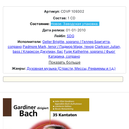
Артикул:
CDVP 109302
Состав:
1 CD
Состояние:
Новое. Заводская упаковка.
Дата релиза:
01-01-2010
Лейбл:
SDG
Исполнители:
Geller Brigitte, soprano / Геллер Бригитта,
сопрано
Padmore Mark, tenor / Падмор Марк, тенор
Clarkson Julian,
bass / Кларксон Джулиан, бас
Fuge Katherine, soprano / Фьюг
Катарина, сопрано
Показать больше
Жанры:
Духовная музыка (Страсти, Мессы, Реквиемы и т.д.)