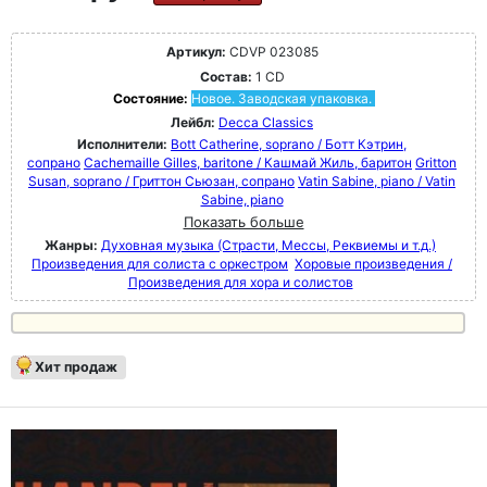
Артикул:
CDVP 023085
Состав:
1 CD
Состояние:
Новое. Заводская упаковка.
Лейбл:
Decca Classics
Исполнители:
Bott Catherine, soprano / Ботт Кэтрин,
сопрано
Cachemaille Gilles, baritone / Кашмай Жиль, баритон
Gritton
Susan, soprano / Гриттон Сьюзан, сопрано
Vatin Sabine, piano / Vatin
Sabine, piano
Показать больше
Жанры:
Духовная музыка (Страсти, Мессы, Реквиемы и т.д.)
Произведения для солиста с оркестром
Хоровые произведения /
Произведения для хора и солистов
Хит продаж