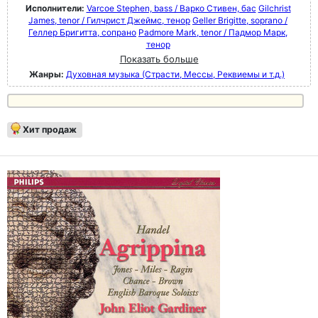
Исполнители:
Varcoe Stephen, bass / Варко Стивен, бас
Gilchrist
James, tenor / Гилчрист Джеймс, тенор
Geller Brigitte, soprano /
Геллер Бригитта, сопрано
Padmore Mark, tenor / Падмор Марк,
тенор
Показать больше
Жанры:
Духовная музыка (Страсти, Мессы, Реквиемы и т.д.)
Хит продаж