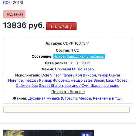
CD)
(2013)
Под заказ
13836 руб.
В корзину
Артикул:
CDVP 1007341
Состав:
1 CD
Состояние:
Новое. Заводская упаковка.
Дата релиза:
01-01-2013
Лейбл:
Universal Music Japan
Исполнители:
Cole Vinson, tenor / Кол Винсон, тенор
Quivar
Florence, mezzo / Куивар Флоренс, меццо
Estes Simon, bass / Эстес
Саймон, бас
Sweet Sharon, soprano / Суит Шарон, сопрано
Показать больше
Жанры:
Духовная музыка (Страсти, Мессы, Реквиемы и т.д.)