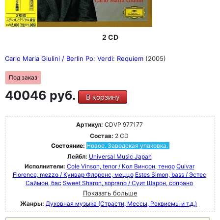
2 CD
Carlo Maria Giulini / Berlin Po: Verdi: Requiem
(2005)
Под заказ
40046 руб.
В корзину
Артикул:
CDVP 977177
Состав:
2 CD
Состояние:
Новое. Заводская упаковка.
Лейбл:
Universal Music Japan
Исполнители:
Cole Vinson, tenor / Кол Винсон, тенор
Quivar
Florence, mezzo / Куивар Флоренс, меццо
Estes Simon, bass / Эстес
Саймон, бас
Sweet Sharon, soprano / Суит Шарон, сопрано
Показать больше
Жанры:
Духовная музыка (Страсти, Мессы, Реквиемы и т.д.)