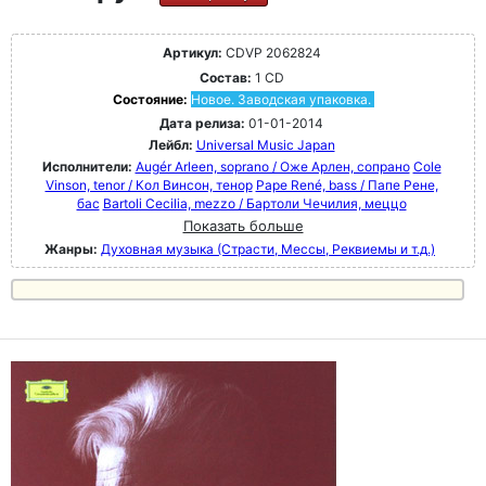
Артикул:
CDVP 2062824
Состав:
1 CD
Состояние:
Новое. Заводская упаковка.
Дата релиза:
01-01-2014
Лейбл:
Universal Music Japan
Исполнители:
Augér Arleen, soprano / Оже Арлен, сопрано
Cole
Vinson, tenor / Кол Винсон, тенор
Pape René, bass / Папе Рене,
бас
Bartoli Cecilia, mezzo / Бартоли Чечилия, меццо
Показать больше
Жанры:
Духовная музыка (Страсти, Мессы, Реквиемы и т.д.)