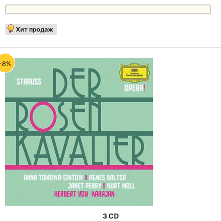
Хит продаж
-8%
3 CD