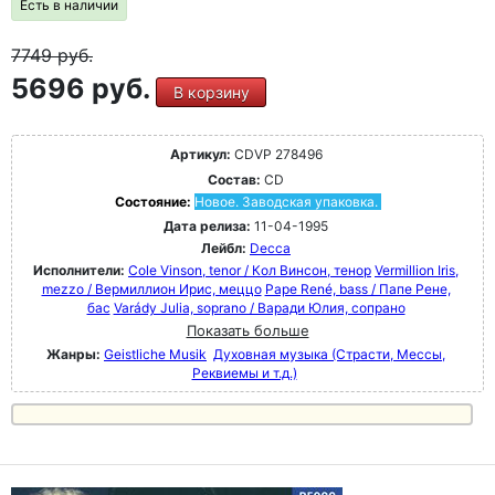
Есть в наличии
7749
руб.
5696 руб.
В корзину
Артикул:
CDVP 278496
Состав:
CD
Состояние:
Новое. Заводская упаковка.
Дата релиза:
11-04-1995
Лейбл:
Decca
Исполнители:
Cole Vinson, tenor / Кол Винсон, тенор
Vermillion Iris,
mezzo / Вермиллион Ирис, меццо
Pape René, bass / Папе Рене,
бас
Varády Julia, soprano / Варади Юлия, сопрано
Показать больше
Жанры:
Geistliche Musik
Духовная музыка (Страсти, Мессы,
Реквиемы и т.д.)