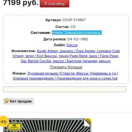
7199 руб.
В корзину
Артикул:
CDVP 015657
Состав:
CD
Состояние:
Новое. Заводская упаковка.
Дата релиза:
04-02-1992
Лейбл:
Decca
Исполнители:
Augér Arleen, soprano / Оже Арлен, сопрано
Cole
Vinson, tenor / Кол Винсон, тенор
Pape René, bass / Папе Рене,
бас
Bartoli Cecilia, mezzo / Бартоли Чечилия, меццо
Показать больше
Жанры:
Духовная музыка (Страсти, Мессы, Реквиемы и т.д.)
Хоровые произведения / Произведения для хора и солистов
Хит продаж
-8%