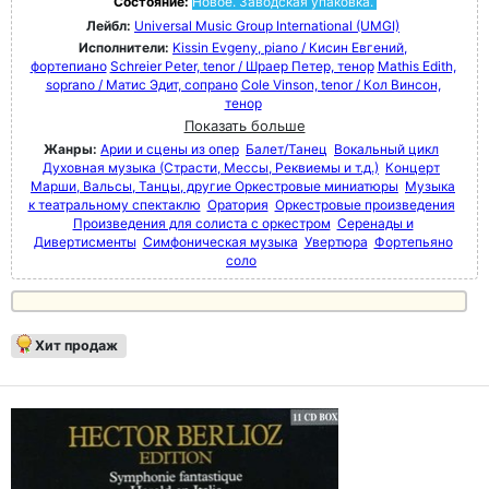
Состояние:
Новое. Заводская упаковка.
Лейбл:
Universal Music Group International (UMGI)
Исполнители:
Kissin Evgeny, piano / Кисин Евгений,
фортепиано
Schreier Peter, tenor / Шраер Петер, тенор
Mathis Edith,
soprano / Матис Эдит, сопрано
Cole Vinson, tenor / Кол Винсон,
тенор
Показать больше
Жанры:
Арии и сцены из опер
Балет/Танец
Вокальный цикл
Духовная музыка (Страсти, Мессы, Реквиемы и т.д.)
Концерт
Марши, Вальсы, Танцы, другие Оркестровые миниатюры
Музыка
к театральному спектаклю
Оратория
Оркестровые произведения
Произведения для солиста с оркестром
Серенады и
Дивертисменты
Симфоническая музыка
Увертюра
Фортепьяно
соло
Хит продаж