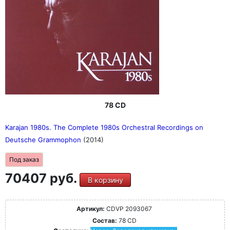
78 CD
Karajan 1980s. The Complete 1980s Orchestral Recordings on
Deutsche Grammophon
(2014)
Под заказ
70407 руб.
В корзину
Артикул:
CDVP 2093067
Состав:
78 CD