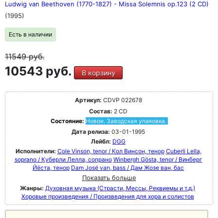
Ludwig van Beethoven (1770-1827) - Missa Solemnis op.123 (2 CD)
(1995)
Есть в наличии
11549
руб.
10543 руб.
В корзину
Артикул:
CDVP 022678
Состав:
2 CD
Состояние:
Новое. Заводская упаковка.
Дата релиза:
03-01-1995
Лейбл:
DGG
Исполнители:
Cole Vinson, tenor / Кол Винсон, тенор
Cuberli Lella,
soprano / Куберли Лелла, сопрано
Winbergh Gösta, tenor / Винберг
Йёста, тенор
Dam José van, bass / Дам Жозе ван, бас
Показать больше
Жанры:
Духовная музыка (Страсти, Мессы, Реквиемы и т.д.)
Хоровые произведения / Произведения для хора и солистов