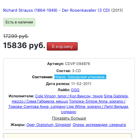
Richard Strauss (1864-1949) - Der Rosenkavalier (3 CD)
(2011)
Есть в наличии
17299
руб.
15836 руб.
В корзину
Артикул:
CDVP 094876
Состав:
3 CD
Состояние:
Новое. Заводская упаковка.
Дата релиза:
11-02-2011
Лейбл:
DGG
Исполнители:
Cole Vinson, tenor / Кол Винсон, тенор
Sima Gabriela,
mezzo / Сима Габриела, меццо
Tomowa-Sintow Anna, soprano /
Томова-Синтова Анна, сопрано
Lipp Wilma, soprano / Липп Вильма,
сопрано
Показать больше
Жанры:
Oper, Oratorium, Singspiel
Опера, интермедия, серената