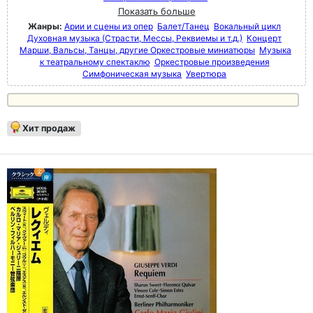
Показать больше
Жанры:
Арии и сцены из опер
Балет/Танец
Вокальный цикл
Духовная музыка (Страсти, Мессы, Реквиемы и т.д.)
Концерт
Марши, Вальсы, Танцы, другие Оркестровые миниатюры
Музыка
к театральному спектаклю
Оркестровые произведения
Симфоническая музыка
Увертюра
Хит продаж