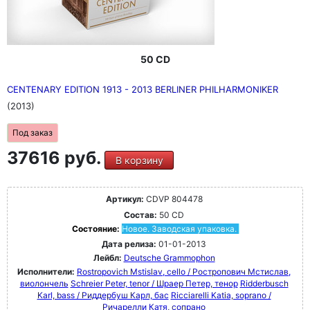
50 CD
CENTENARY EDITION 1913 - 2013 BERLINER PHILHARMONIKER
(2013)
Под заказ
37616 руб.
В корзину
Артикул:
CDVP 804478
Состав:
50 CD
Состояние:
Новое. Заводская упаковка.
Дата релиза:
01-01-2013
Лейбл:
Deutsche Grammophon
Исполнители:
Rostropovich Mstislav, cello / Ростропович Мстислав,
виолончель
Schreier Peter, tenor / Шраер Петер, тенор
Ridderbusch
Karl, bass / Риддербуш Карл, бас
Ricciarelli Katia, soprano /
Ричарелли Катя, сопрано