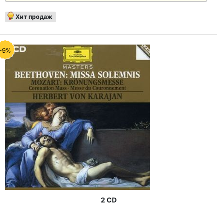
Хит продаж
-9%
2 CD