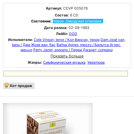
Артикул:
CDVP 005076
Состав:
6 CD
Состояние:
Новое. Заводская упаковка.
Дата релиза:
02-08-1993
Лейбл:
DGG
Исполнители:
Cole Vinson, tenor / Кол Винсон, тенор
Dam José van,
bass / Дам Жозе ван, бас
Baltsa Agnes, mezzo / Бальтса Агнес,
меццо
Perry Janet, soprano / Перри Джанет, сопрано
Показать больше
Жанры:
Симфоническая музыка
Увертюра
Хит продаж