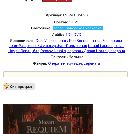
Артикул:
CDVP 005636
Состав:
1 DVD
Состояние:
Новое. Заводская упаковка.
Лейбл:
TDK DVD
Исполнители:
Cole Vinson, tenor / Кол Винсон, тенор
Fouchécourt
Jean-Paul, tenor / Фушекур Жан-Поль, тенор
Naouri Laurent, bass /
Наури Лоран, бас
Dessay Natalie, soprano / Дессэ Натали, сопрано
Показать больше
Жанры:
Опера, интермедия, серената
Хит продаж