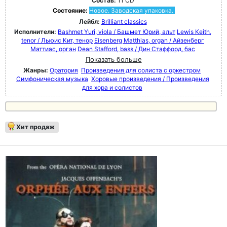
Состав:
11 CD
Состояние:
Новое. Заводская упаковка.
Лейбл:
Brilliant classics
Исполнители:
Bashmet Yuri, viola / Башмет Юрий, альт
Lewis Keith,
tenor / Льюис Кит, тенор
Eisenberg Matthias, organ / Айзенберг
Маттиас, орган
Dean Stafford, bass / Дин Стаффорд, бас
Показать больше
Жанры:
Оратория
Произведения для солиста с оркестром
Симфоническая музыка
Хоровые произведения / Произведения
для хора и солистов
Хит продаж