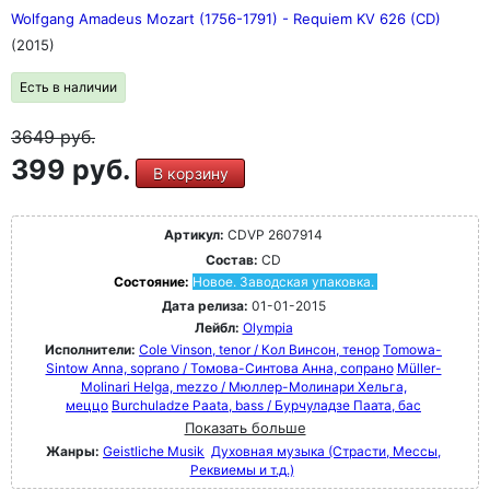
Wolfgang Amadeus Mozart (1756-1791) - Requiem KV 626 (CD)
(2015)
Есть в наличии
3649
руб.
399 руб.
В корзину
Артикул:
CDVP 2607914
Состав:
CD
Состояние:
Новое. Заводская упаковка.
Дата релиза:
01-01-2015
Лейбл:
Olympia
Исполнители:
Cole Vinson, tenor / Кол Винсон, тенор
Tomowa-
Sintow Anna, soprano / Томова-Синтова Анна, сопрано
Müller-
Molinari Helga, mezzo / Мюллер-Молинари Хельга,
меццо
Burchuladze Paata, bass / Бурчуладзе Паата, бас
Показать больше
Жанры:
Geistliche Musik
Духовная музыка (Страсти, Мессы,
Реквиемы и т.д.)