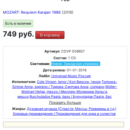
MOZART: Requiem Karajan 1986
(2016)
Есть в наличии
749 руб.
В корзину
Артикул:
CDVP 008657
Состав:
1 CD
Состояние:
Новое. Заводская упаковка.
Дата релиза:
01-01-2016
Лейбл:
Universal Music Россия
Исполнители:
Cole Vinson, tenor / Кол Винсон, тенор
Tomowa-
Sintow Anna, soprano / Томова-Синтова Анна, сопрано
Müller-
Molinari Helga, mezzo / Мюллер-Молинари Хельга,
меццо
Burchuladze Paata, bass / Бурчуладзе Паата, бас
Показать больше
Жанры:
Духовная музыка (Страсти, Мессы, Реквиемы и т.д.)
Хоровые произведения / Произведения для хора и солистов