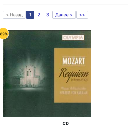
1
2
3
< Назад
Далее >
>>
-89%
CD