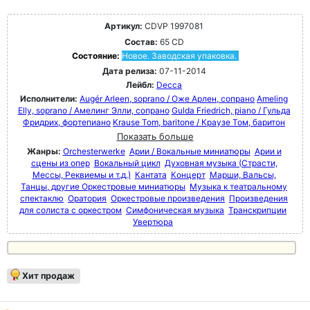
Артикул:
CDVP 1997081
Состав:
65 CD
Состояние:
Новое. Заводская упаковка.
Дата релиза:
07-11-2014
Лейбл:
Decca
Исполнители:
Augér Arleen, soprano / Оже Арлен, сопрано
Ameling
Elly, soprano / Амелинг Элли, сопрано
Gulda Friedrich, piano / Гульда
Фридрих, фортепиано
Krause Tom, baritone / Краузе Том, баритон
Показать больше
Жанры:
Orchesterwerke
Арии / Вокальные миниатюры
Арии и
сцены из опер
Вокальный цикл
Духовная музыка (Страсти,
Мессы, Реквиемы и т.д.)
Кантата
Концерт
Марши, Вальсы,
Танцы, другие Оркестровые миниатюры
Музыка к театральному
спектаклю
Оратория
Оркестровые произведения
Произведения
для солиста с оркестром
Симфоническая музыка
Транскрипции
Увертюра
Хит продаж