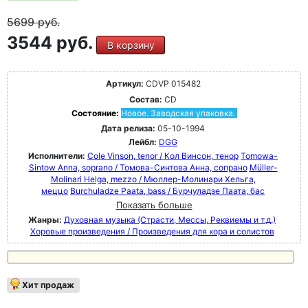
5699
руб.
3544 руб.
В корзину
Артикул:
CDVP 015482
Состав:
CD
Состояние:
Новое. Заводская упаковка.
Дата релиза:
05-10-1994
Лейбл:
DGG
Исполнители:
Cole Vinson, tenor / Кол Винсон, тенор
Tomowa-
Sintow Anna, soprano / Томова-Синтова Анна, сопрано
Müller-
Molinari Helga, mezzo / Мюллер-Молинари Хельга,
меццо
Burchuladze Paata, bass / Бурчуладзе Паата, бас
Показать больше
Жанры:
Духовная музыка (Страсти, Мессы, Реквиемы и т.д.)
Хоровые произведения / Произведения для хора и солистов
Хит продаж