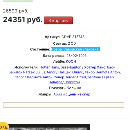
26599
руб.
24351 руб.
В корзину
Артикул:
CDVP 315748
Состав:
2 CD
Состояние:
Новое. Заводская упаковка.
Дата релиза:
23-02-1995
Лейбл:
KOCH
Исполнители:
Hotter Hans, bass-bariton / Хоттер Ханс, бас-
баритон
Patzak Julius, tenor / Патцак Юлиус, тенор
Dermota Anton,
tenor / Дермота Антон, тенор
Jerger Alfred, baritone / Ергер
Альфред, баритон
Показать больше
Жанры:
Арии и сцены из опер
-33%