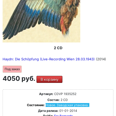
2 CD
Haydn: Die Schöpfung (Live-Recording Wien 28.03.1943)
(2014)
Под заказ
4050 руб.
В корзину
Артикул:
CDVP 1935252
Состав:
2 CD
Состояние:
Новое. Заводская упаковка.
Дата релиза:
01-01-2014
Лейбл:
Fra Bernardo