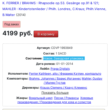
K. FERRIER / BRAHMS : Rhapsodie op.53. Gesänge op.91 & 121;
MAHLER : Kindertotenlieder / Philh. Londres, C.Kraus; Philh.Vienne,
B.Walter
(2014)
Под заказ
4199 руб.
В корзину
Артикул:
CDVP 1993849
Состав:
1 SACD
Состояние:
Новое. Заводская упаковка.
Дата релиза:
01-01-2014
Лейбл:
Praga Digitals
Исполнители:
Ferrier Kathleen, alto / Ферриер Кэтлин, контральто
Композиторы:
Brahms, Johannes / Брамс Иоганнес
Mahler, Gustav
/ Малер Густав
Дирижеры:
Krauss Clemens / Краус Клеменс
Показать больше
Жанры:
Вокальный цикл
Песни / Романсы
Хоровые
произведения / Произведения для хора и солистов