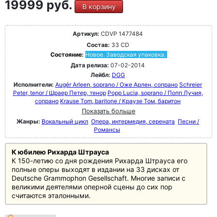
19999 руб.
В корзину
Артикул:
CDVP 1477484
Состав:
33 CD
Состояние:
Новое. Заводская упаковка.
Дата релиза:
07-02-2014
Лейбл:
DGG
Исполнители:
Augér Arleen, soprano / Оже Арлен, сопрано
Schreier
Peter, tenor / Шраер Петер, тенор
Popp Lucia, soprano / Попп Лучия,
сопрано
Krause Tom, baritone / Краузе Том, баритон
Показать больше
Жанры:
Вокальный цикл
Опера, интермедия, серената
Песни /
Романсы
К юбилею Рихарда Штрауса
К 150-летию со дня рождения Рихарда Штрауса его
полные оперы выходят в издании на 33 дисках от
Deutsche Grammophon Gesellschaft. Многие записи с
великими деятелями оперной сцены до сих пор
считаются эталонными.