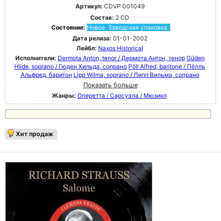
Артикул:
CDVP 001049
Состав:
2 CD
Состояние:
Новое. Заводская упаковка.
Дата релиза:
01-01-2002
Лейбл:
Naxos Historical
Исполнители:
Dermota Anton, tenor / Дермота Антон, тенор
Güden
Hilde, soprano / Гюден Хильда, сопрано
Pöll Alfred, baritone / Пёлль
Альфред, баритон
Lipp Wilma, soprano / Липп Вильма, сопрано
Показать больше
Жанры:
Оперетта / Сарсуэла / Мюзикл
Хит продаж