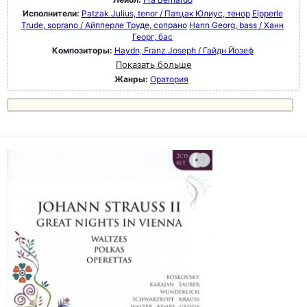
Исполнители:
Patzak Julius, tenor / Патцак Юлиус, тенор
Eipperle
Trude, soprano / Айпперле Труде, сопрано
Hann Georg, bass / Ханн
Георг, бас
Композиторы:
Haydn, Franz Joseph / Гайдн Йозеф
Показать больше
Жанры:
Оратория