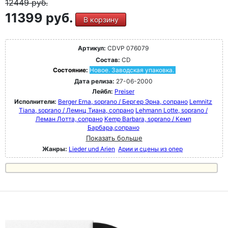
12449
руб.
11399 руб.
В корзину
Артикул:
CDVP 076079
Состав:
CD
Состояние:
Новое. Заводская упаковка.
Дата релиза:
27-06-2000
Лейбл:
Preiser
Исполнители:
Berger Erna, soprano / Бергер Эрна, сопрано
Lemnitz
Tiana, soprano / Лемнц Тиана, сопрано
Lehmann Lotte, soprano /
Леман Лотта, сопрано
Kemp Barbara, soprano / Кемп
Барбара,сопрано
Показать больше
Жанры:
Lieder und Arien
Арии и сцены из опер