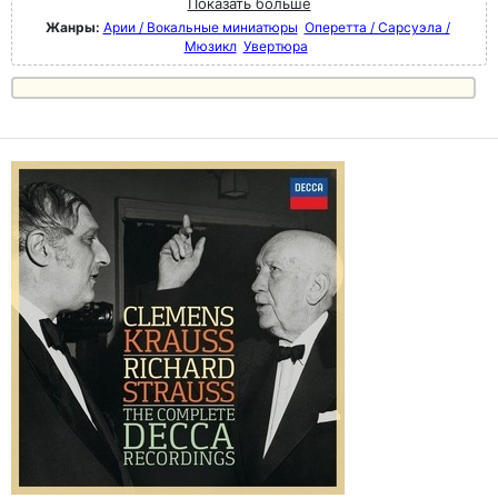
Показать больше
Жанры:
Арии / Вокальные миниатюры
Оперетта / Сарсуэла /
Мюзикл
Увертюра