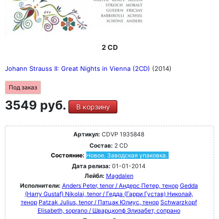
2 CD
Johann Strauss II: Great Nights in Vienna (2CD)
(2014)
Под заказ
3549 руб.
В корзину
Артикул:
CDVP 1935848
Состав:
2 CD
Состояние:
Новое. Заводская упаковка.
Дата релиза:
01-01-2014
Лейбл:
Magdalen
Исполнители:
Anders Peter, tenor / Андерс Петер, тенор
Gedda
(Harry Gustaf) Nikolai, tenor / Гедда (Гарри Густав) Николай,
тенор
Patzak Julius, tenor / Патцак Юлиус, тенор
Schwarzkopf
Elisabeth, soprano / Шварцкопф Элизабет, сопрано