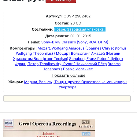
Артикул:
CDVP 2902462
Состав:
23 CD
Состояние:
Новое. Заводская упаковка.
Дата релиза:
01-01-2015
Лейбл:
Sony-BMG Classics (Sony, RCA, DHM)
Композиторы:
Mozart, Wolfgang Amadeus (Joannes Chrysostomus
Wolfgang Theophilus) / Моцарт Вольфганг Амадей (Иоганн
Хризостом Вольфганг Теофил)
Schubert, Franz Peter / Шуберт
Франц Петер
Tchaikovsky, Pyotr / Чайковский Пётр
Brahms,
Johannes / Брамс Иоганнес
Показать больше
Жанры:
Марши, Вальсы, Танцы, другие Оркестровые миниатюры
Увертюра