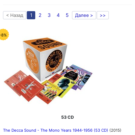
1
2
3
4
5
< Назад
Далее >
>>
-8%
53 CD
The Decca Sound - The Mono Years 1944-1956 (53 CD)
(2015)