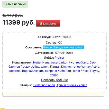
Есть в наличии
12449
руб.
11399 руб.
В корзину
Артикул:
CDVP 076016
Состав:
CD
Состояние:
Новое. Заводская упаковка.
Дата релиза:
07-06-2004
Лейбл:
Preiser
Исполнители:
Hotter Hans, bass-bariton / Хоттер Ханс, бас-
баритон
Patzak Julius, tenor / Патцак Юлиус, тенор
Varnay Astrid,
soprano / Варнай Астрид, сопрано
Kuën Paul, tenor / Куэн Пауль,
тенор
Показать больше
Жанры:
Lieder und Arien
Арии и сцены из опер