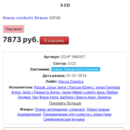
5 CD
Krauss conducts Strauss
(2014)
Под заказ
7873 руб.
В корзину
Артикул:
CDVP 1960517
Состав:
5 CD
Состояние:
Новое. Заводская упаковка.
Дата релиза:
01-01-2014
Лейбл:
Decca Classics
Исполнители:
Patzak Julius, tenor / Патцак Юлиус, тенор
Dermota
Anton, tenor / Дермота Антон, тенор
Weber Ludwig, bass / Вебер
Людвиг, бас
Braun Hans, baritone / Браун Ханс, баритон
Показать больше
Жанры:
Опера, интермедия, серената
Оркестровые
произведения
Произведения для солиста с оркестром
Симфоническая музыка