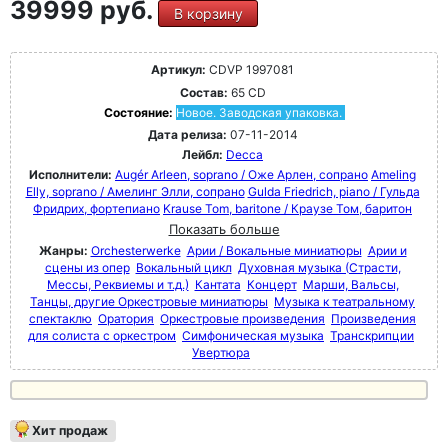
39999 руб.
В корзину
Артикул:
CDVP 1997081
Состав:
65 CD
Состояние:
Новое. Заводская упаковка.
Дата релиза:
07-11-2014
Лейбл:
Decca
Исполнители:
Augér Arleen, soprano / Оже Арлен, сопрано
Ameling
Elly, soprano / Амелинг Элли, сопрано
Gulda Friedrich, piano / Гульда
Фридрих, фортепиано
Krause Tom, baritone / Краузе Том, баритон
Показать больше
Жанры:
Orchesterwerke
Арии / Вокальные миниатюры
Арии и
сцены из опер
Вокальный цикл
Духовная музыка (Страсти,
Мессы, Реквиемы и т.д.)
Кантата
Концерт
Марши, Вальсы,
Танцы, другие Оркестровые миниатюры
Музыка к театральному
спектаклю
Оратория
Оркестровые произведения
Произведения
для солиста с оркестром
Симфоническая музыка
Транскрипции
Увертюра
Хит продаж