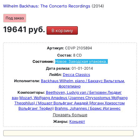
Wilhelm Backhaus: The Concerto Recordings
(2014)
Под заказ
19641 руб.
В корзину
Артикул:
CDVP 2105894
Состав:
8 CD
Состояние:
Новое. Заводская упаковка.
Дата релиза:
01-01-2014
Лейбл:
Decca Classics
Исполнители:
Backhaus Wilhelm, piano / Бакхаус Вильгельм,
фортепиано
Композиторы:
Beethoven, Ludvig van / Бетховен Людвиг
ван
Mozart, Wolfgang Amadeus (Joannes Chrysostomus Wolfgang
Theophilus) / Моцарт Вольфганг Амадей (Иоганн Хризостом
Вольфганг Теофил)
Brahms, Johannes / Брамс Иоганнес
Показать больше
Жанры:
Концерт