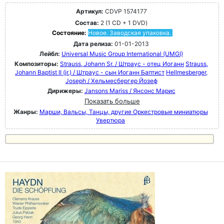
Артикул:
CDVP 1574177
Состав:
2 (1 CD + 1 DVD)
Состояние:
Новое. Заводская упаковка.
Дата релиза:
01-01-2013
Лейбл:
Universal Music Group International (UMGI)
Композиторы:
Strauss, Johann Sr. / Штраус - отец Иоганн
Strauss,
Johann Baptist II (jr.) / Штраус - сын Иоганн Баптист
Hellmesberger,
Joseph / Хельмесбергер Йозеф
Дирижеры:
Jansons Mariss / Янсонс Марис
Показать больше
Жанры:
Марши, Вальсы, Танцы, другие Оркестровые миниатюры
Увертюра