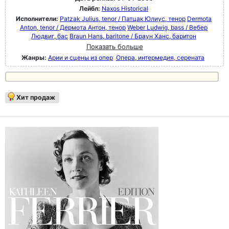
Лейбл:
Naxos Historical
Исполнители:
Patzak Julius, tenor / Патцак Юлиус, тенор
Dermota
Anton, tenor / Дермота Антон, тенор
Weber Ludwig, bass / Вебер
Людвиг, бас
Braun Hans, baritone / Браун Ханс, баритон
Показать больше
Жанры:
Арии и сцены из опер
Опера, интермедия, серената
Хит продаж