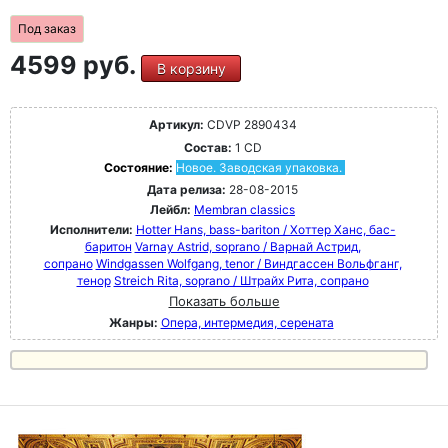
Под заказ
4599 руб.
В корзину
Артикул:
CDVP 2890434
Состав:
1 CD
Состояние:
Новое. Заводская упаковка.
Дата релиза:
28-08-2015
Лейбл:
Membran classics
Исполнители:
Hotter Hans, bass-bariton / Хоттер Ханс, бас-
баритон
Varnay Astrid, soprano / Варнай Астрид,
сопрано
Windgassen Wolfgang, tenor / Виндгассен Вольфганг,
тенор
Streich Rita, soprano / Штрайх Рита, сопрано
Показать больше
Жанры:
Опера, интермедия, серената