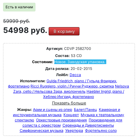
Есть в наличии
59999
руб.
54998 руб.
В корзину
Артикул:
CDVP 2582700
Состав:
53 CD
Состояние:
Новое. Заводская упаковка.
Дата релиза:
20-02-2015
Лейбл:
Decca
Исполнители:
Gulda Friedrich, piano / Гульда Фридрих,
фортепиано
Ricci Ruggiero, violin / Риччи Руджеро, скрипка
Nelsova
Zara, cello / Нельсова Зара, виолончель
Haebler Ingrid, piano /
Хеблер Ингрид, фортепиано
Показать больше
Жанры:
Арии и сцены из опер
Балет/Танец
Камерная и
инструментальная музыка
Концерт
Музыка к театральному
спектаклю
Оркестровые произведения
Произведения для
солиста с оркестром
Серенады и Дивертисменты
Симфоническая музыка
Увертюра
Фортепьяно соло