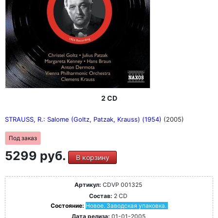
2 CD
STRAUSS, R.: Salome (Goltz, Patzak, Krauss) (1954)
(2005)
Под заказ
5299 руб.
В корзину
Артикул:
CDVP 001325
Состав:
2 CD
Состояние:
Новое. Заводская упаковка.
Дата релиза:
01-01-2005