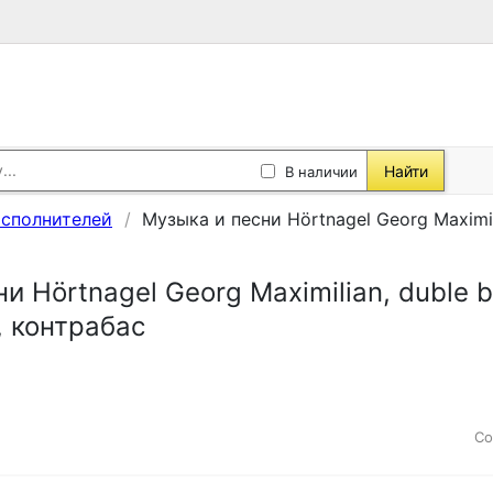
Найти
В наличии
исполнителей
Музыка и песни Hörtnagel Georg Maximil
и Hörtnagel Georg Maximilian, duble b
 контрабас
Со