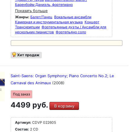
Баренбойм Даниэль, фортепиано
Показать больше
Жанры:
Балет/Танец
Вокальные ансамбли
Камерная и инструментальная музыка
Концерт
Транскрипции
Фортепьянные дуэты / Ансамбли для
нескольких пианистов
Фортепьяно соло
Хит продаж
Saint-Saens: Organ Symphony; Piano Concerto No.2; Le
Carnaval des Animaux
(2008)
Под заказ
4499 руб.
В корзину
Артикул:
CDVP 022605
Состав:
2 CD