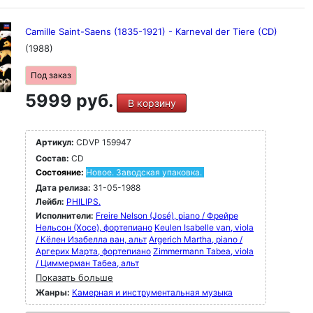
Camille Saint-Saens (1835-1921) - Karneval der Tiere (CD)
(1988)
Под заказ
5999 руб.
В корзину
Артикул:
CDVP 159947
Состав:
CD
Состояние:
Новое. Заводская упаковка.
Дата релиза:
31-05-1988
Лейбл:
PHILIPS.
Исполнители:
Freire Nelson (José), piano / Фрейре
Нельсон (Хосе), фортепиано
Keulen Isabelle van, viola
/ Кёлен Изабелла ван, альт
Argerich Martha, piano /
Аргерих Марта, фортепиано
Zimmermann Tabea, viola
/ Циммерман Табеа, альт
Показать больше
Жанры:
Камерная и инструментальная музыка