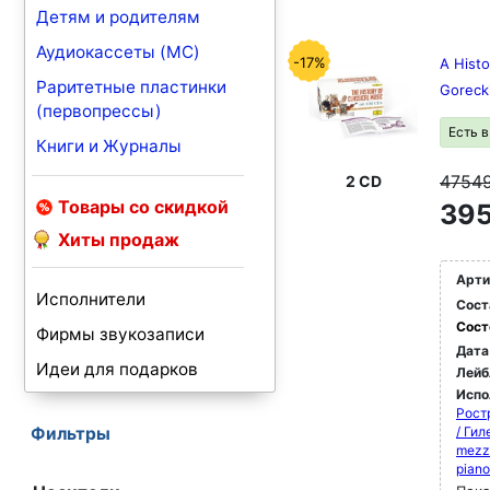
Детям и родителям
Аудиокассеты (MC)
-17%
A Histo
Раритетные пластинки
Goreck
(первопрессы)
Есть 
Книги и Журналы
4754
2 CD
Товары со скидкой
395
Хиты продаж
Арти
Исполнители
Сост
Сост
Фирмы звукозаписи
Дата
Идеи для подарков
Лейб
Испо
Рост
Фильтры
/ Ги
mezz
pian