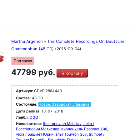
Martha Argerich - The Complete Recordings On Deutsche
Grammophon (48 CD)
(2015-09-04)
Под заказ
47799 руб.
В корзину
Артикул:
CDVP 2884449
Состав:
48 CD
Состояние:
Новое. Заводская упаковка.
Дата релиза:
13-07-2018
Лейбл:
DGG
Исполнители:
Rostropovich Mstislav, cello /
Ростропович Мстислав, виолончель
Bashmet Yuri,
viola / Башмет Юрий, альт
Touvron Guy, trumpet /
Туврон Ги, труба
Barenboim Daniel, piano /