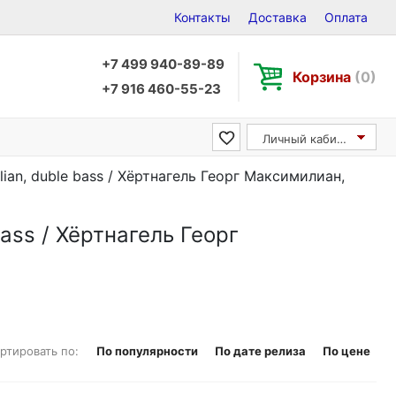
Контакты
Доставка
Оплата
+7 499 940-89-89
Корзина
(0)
+7 916 460-55-23
Личный кабинет
ian, duble bass / Хёртнагель Георг Максимилиан,
ass / Хёртнагель Георг
ртировать по:
По популярности
По дате релиза
По цене