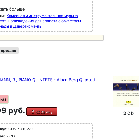
озиторов рубежа веков - Малера, Дебюсси,
рда Штрауса и Пуччини CD 79 - 100 включает
зать больше
вры XX века - от Стравинского до Мессии.
ры:
Камерная и инструментальная музыка
исках 79 - 100 представлены шедевры XX
ерт
Произведения для солиста с оркестром
 от Стравинского до Мессиана, Булеза и
нады и Дивертисменты
цкого, а также Хольста, Рахманинова,
лиуса, Айвза, Яначека, Равеля и многих
их.
 продаж
NN, R., PIANO QUINTETS - Alban Berg Quartett
аказ
9 руб.
В корзину
2 CD
кул:
CDVP 010272
ав:
2 CD