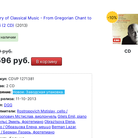
-10%
ry of Classical Music - From Gregorian Chant to
i (2 CD)
(2013)
в наличии
9
руб.
CD
96 руб.
В корзину
кул:
CDVP 1271381
ав:
2 CD
ояние:
Новое. Заводская упаковка.
 релиза:
11-10-2013
л:
DGG
лнители:
Rostropovich Mstislav, cello /
ропович Мстислав, виолончель
Gilels Emil, piano
лельс Эмиль, фортепиано
Obraztsova Elena,
o / Образцова Елена, меццо
Berman Lazar,
o / Берман Лазарь, фортепиано