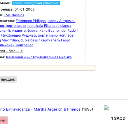
ояние:
Новое. Заводская упаковка.
 релиза:
01-01-2008
л:
EMI Classics
лнители:
Entremont Philippe, piano / Энтремон
пп, фортепиано
Leonskaja Elisabeth, piano /
ская Елизавета, фортепиано
Buchbinder Rudolf,
o / Бухбиндер Рудольф, фортепиано
Hörtnagel
 Maximilian, duble bass / Хёртнагель Георг
имилиан, контрабас
зать больше
ры:
Камерная и инструментальная музыка
 продаж
ano Extravaganza - Martha Argerich & Friends
(1995)
1 SACD
аказ