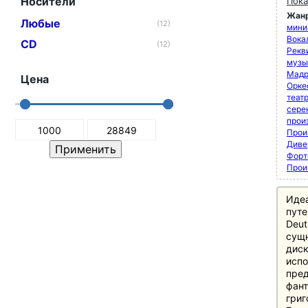
Носители
Пока
Жан
Любые
(12)
мини
Вока
CD
(12)
Рекви
музы
Мадр
Цена
Орке
теат
сере
прои
Прои
Диве
Форт
Прои
Иде
путе
Deut
сущн
диск
испо
пред
фант
григ