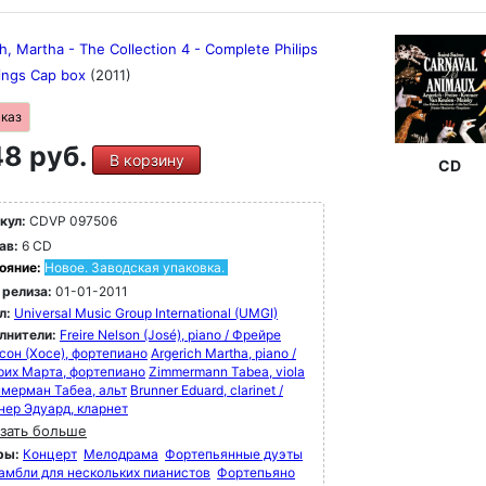
h, Martha - The Collection 4 - Complete Philips
ings Cap box
(2011)
аказ
8 руб.
В корзину
CD
кул:
CDVP 097506
ав:
6 CD
ояние:
Новое. Заводская упаковка.
 релиза:
01-01-2011
л:
Universal Music Group International (UMGI)
лнители:
Freire Nelson (José), piano / Фрейре
сон (Хосе), фортепиано
Argerich Martha, piano /
рих Марта, фортепиано
Zimmermann Tabea, viola
ммерман Табеа, альт
Brunner Eduard, clarinet /
нер Эдуард, кларнет
зать больше
ры:
Концерт
Мелодрама
Фортепьянные дуэты
самбли для нескольких пианистов
Фортепьяно