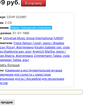
9 руб.
В корзину
кул:
CDVP 022997
ав:
2 CD
ояние:
Новое. Заводская упаковка.
 релиза:
01-01-1995
л:
Universal Music Group International (UMGI)
лнители:
Freire Nelson (José), piano / Фрейре
сон (Хосе), фортепиано
Keulen Isabelle van, viola
ен Изабелла ван, альт
Argerich Martha, piano /
рих Марта, фортепиано
Zimmermann Tabea, viola
ммерман Табеа, альт
зать больше
ры:
Камерная и инструментальная музыка
зведения для солиста с оркестром
епьянные дуэты / Ансамбли для нескольких
истов
 продаж