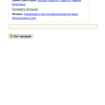
Оркестры/Хоры:
Borodin Quartet / Квартет имени
Бородина
Показать больше
Жанры:
Камерная и инструментальная музыка
Фортепьяно соло
Хит продаж