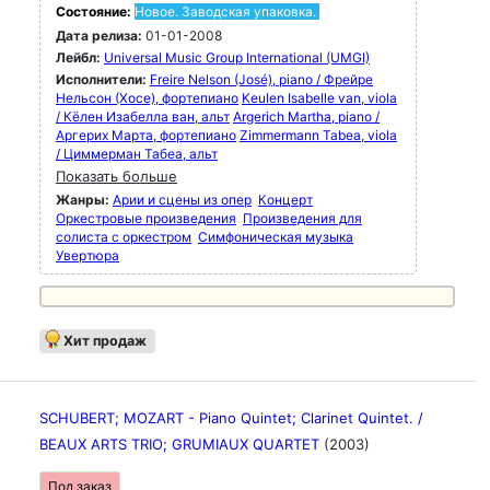
Состояние:
Новое. Заводская упаковка.
Дата релиза:
01-01-2008
Лейбл:
Universal Music Group International (UMGI)
Исполнители:
Freire Nelson (José), piano / Фрейре
Нельсон (Хосе), фортепиано
Keulen Isabelle van, viola
/ Кёлен Изабелла ван, альт
Argerich Martha, piano /
Аргерих Марта, фортепиано
Zimmermann Tabea, viola
/ Циммерман Табеа, альт
Показать больше
Жанры:
Арии и сцены из опер
Концерт
Оркестровые произведения
Произведения для
солиста с оркестром
Симфоническая музыка
Увертюра
Хит продаж
SCHUBERT; MOZART - Piano Quintet; Clarinet Quintet. /
BEAUX ARTS TRIO; GRUMIAUX QUARTET
(2003)
Под заказ