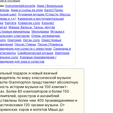
зать больше
ры:
Instrumentalkonzerte
Арии / Вокальные
атюры
Арии и сцены из опер
Балет/Танец
льный цикл
Духовная музыка (Страсти, Мессы,
емы и т.д.)
Камерная и инструментальная
ка
Кантата
Клавесин соло
Концерт
игал
Марши, Вальсы, Танцы, другие
стровые миниатюры
Мелодрама
Музыка к
ральному спектаклю
Опера, интермедия,
ната
Оратория
Орган соло
Оркестровые
зведения
Песни / Гимны
Песни / Романсы
зведения для солиста с оркестром
Серенады и
ртисменты
Симфоническая музыка
Увертюра
епьяно соло
Хоровые произведения /
зведения для хора и солистов
альный подарок и новый важный
водитель по миру классической музыки:
sche Grammophon представляет абсолютную
ость истории музыки на 100 компакт-
ах. Более 80 композиторов и более 150
лнителей, оркестров и ансамблей
ставлены более чем 400 произведениями и
астическими 120 часами музыки. От
орианских хоров и мотетов Машо до