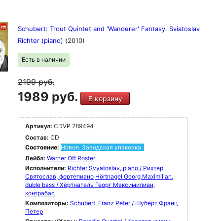
Schubert: Trout Quintet and 'Wanderer' Fantasy. Sviatoslav
Richter (piano)
(2010)
Есть в наличии
2199
руб.
1989 руб.
В корзину
Артикул:
CDVP 289494
Состав:
CD
Состояние:
Новое. Заводская упаковка.
Лейбл:
Warner Off Roster
Исполнители:
Richter Svyatoslav, piano / Рихтер
Святослав, фортепиано
Hörtnagel Georg Maximilian,
duble bass / Хёртнагель Георг Максимилиан,
контрабас
Композиторы:
Schubert, Franz Peter / Шуберт Франц
Петер