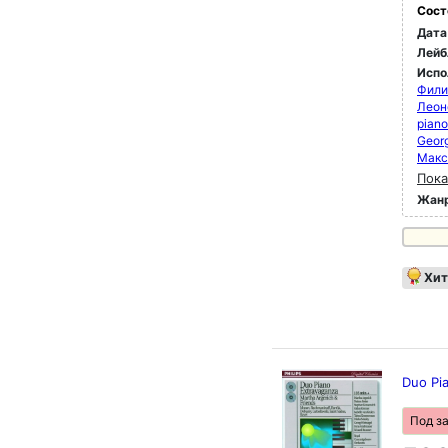
Сост
Дата
Лейб
Испо
Фили
Леон
pian
Georg
Макс
Пока
Жан
Хит
Duo Pi
Под з