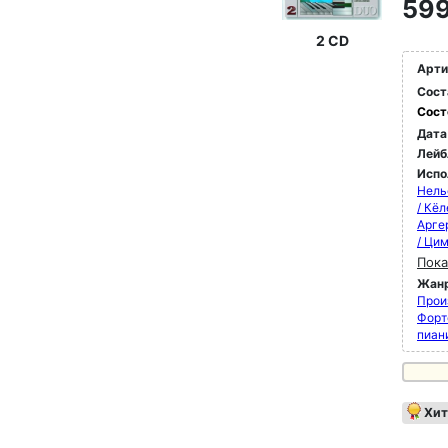
599
2 CD
Арти
Сост
Сост
Дата
Лейб
Испо
Нель
/ Кёл
Арге
/ Ци
Пока
Жан
Прои
Форт
пиан
Хит