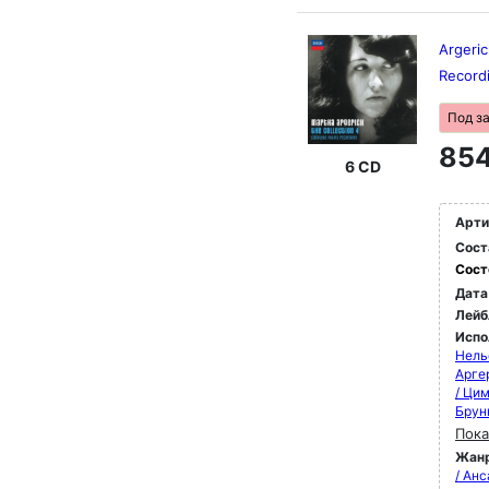
Argeric
Record
Под з
854
6 CD
Арти
Сост
Сост
Дата
Лейб
Испо
Нель
Арге
/ Ци
Брун
Пока
Жан
/ Ан