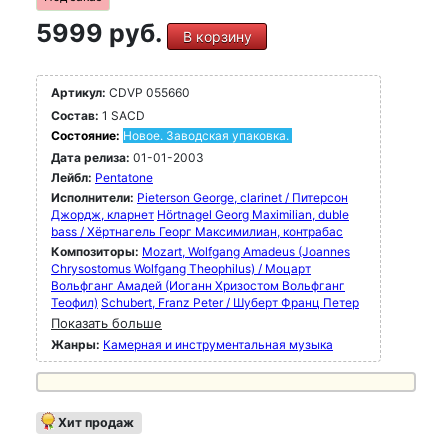
5999 руб.
В корзину
Артикул:
CDVP 055660
Состав:
1 SACD
Состояние:
Новое. Заводская упаковка.
Дата релиза:
01-01-2003
Лейбл:
Pentatone
Исполнители:
Pieterson George, clarinet / Питерсон
Джордж, кларнет
Hörtnagel Georg Maximilian, duble
bass / Хёртнагель Георг Максимилиан, контрабас
Композиторы:
Mozart, Wolfgang Amadeus (Joannes
Chrysostomus Wolfgang Theophilus) / Моцарт
Вольфганг Амадей (Иоганн Хризостом Вольфганг
Теофил)
Schubert, Franz Peter / Шуберт Франц Петер
Показать больше
Жанры:
Камерная и инструментальная музыка
Хит продаж