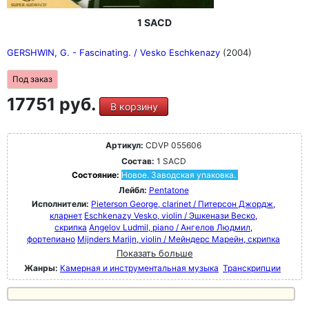
1 SACD
GERSHWIN, G. - Fascinating. / Vesko Eschkenazy
(2004)
Под заказ
17751 руб.
В корзину
Артикул:
CDVP 055606
Состав:
1 SACD
Состояние:
Новое. Заводская упаковка.
Лейбл:
Pentatone
Исполнители:
Pieterson George, clarinet / Питерсон Джордж,
кларнет
Eschkenazy Vesko, violin / Эшкенази Веско,
скрипка
Angelov Ludmil, piano / Ангелов Людмил,
фортепиано
Mijnders Marijn, violin / Мейндерс Марейн, скрипка
Показать больше
Жанры:
Камерная и инструментальная музыка
Транскрипции