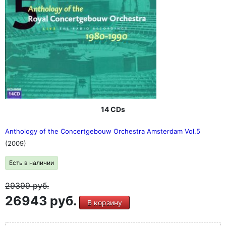
(Риккардо Шайи)
- Дютийо: Концерт для скрипки и Концерт для
виолончели (Шарль Дютуа / Скрипка: Пьер Амойяль,
Виолончель: Линн Харрелл)
- Максвелл Дэвис: Симфония № 1 (Саймон Рэттл / сэр
Питер Максвелл Дэвис)
- Шнитке: Концерты Гросси 3 и 4 (Симфония № 5)
(Риккардо Шайи)
- Turnage: Your Rockaby / Night Dances (сэр Эндрю
Дэвис / Оливер Кнуссен / Дэниел Хардинг)
14 CDs
Anthology of the Concertgebouw Orchestra Amsterdam Vol.5
(2009)
Есть в наличии
29399
руб.
26943 руб.
В корзину