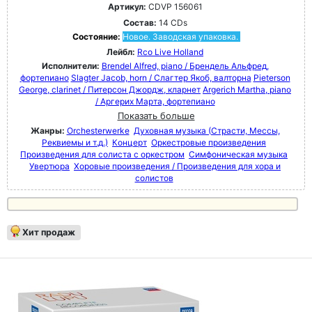
Артикул:
CDVP 156061
Состав:
14 CDs
Состояние:
Новое. Заводская упаковка.
Лейбл:
Rco Live Holland
Исполнители:
Brendel Alfred, piano / Брендель Альфред,
фортепиано
Slagter Jacob, horn / Слагтер Якоб, валторна
Pieterson
George, clarinet / Питерсон Джордж, кларнет
Argerich Martha, piano
/ Аргерих Марта, фортепиано
Показать больше
Жанры:
Orchesterwerke
Духовная музыка (Страсти, Мессы,
Реквиемы и т.д.)
Концерт
Оркестровые произведения
Произведения для солиста с оркестром
Симфоническая музыка
Увертюра
Хоровые произведения / Произведения для хора и
солистов
Хит продаж