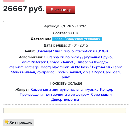
26667 руб.
В корзину
Артикул:
CDVP 2840285
Состав:
60 CD
Состояние:
Новое. Заводская упаковка.
Дата релиза:
01-01-2015
Лейбл:
Universal Music Group International (UMGI)
Исполнители:
Giuranna Bruno, viola / Джуранна Бруно,
альт
Pieterson George, clarinet / Питерсон Джордж,
кларнет
Hörtnagel Georg Maximilian, duble bass / Хёртнагель Георг
Максимилиан, контрабас
Rhodes Samuel, viola / Родс Самьюэл,
альт
Показать больше
Жанры:
Камерная и инструментальная музыка
Концерт
Произведения для солиста с оркестром
Серенады и
Дивертисменты
Хит продаж