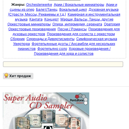
Жанры:
Orchesterwerke
Арии / Вокальные миниатюры
Арии и
сцены из опер
Балет/Танец
Вокальный цикл
Духовная музыка
(Страсти, Мессы, Реквиемы и т.д.)
Камерная и инструментальная
музыка
Кантата
Концерт
Марши, Вальсы, Танцы, другие
Оркестровые миниатюры
Опера, интермедия, серената
Оратория
Оркестровые произведения
Песни / Романсы
Произведения для
духовых оркестров
Произведения для солиста с оркестром
Сборник
Серенады и Дивертисменты
Симфоническая музыка
Увертюра
Фортепьянные дуэты / Ансамбли для нескольких
пианистов
Фортепьяно соло
Хоровые произведения /
Произведения для хора и солистов
Хит продаж