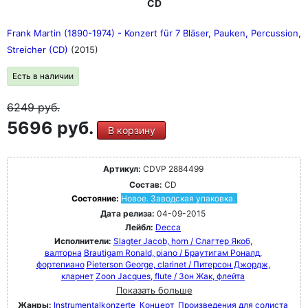
CD
Frank Martin (1890-1974) - Konzert für 7 Bläser, Pauken, Percussion,
Streicher (CD)
(2015)
Есть в наличии
6249
руб.
5696 руб.
В корзину
Артикул:
CDVP 2884499
Состав:
CD
Состояние:
Новое. Заводская упаковка.
Дата релиза:
04-09-2015
Лейбл:
Decca
Исполнители:
Slagter Jacob, horn / Слагтер Якоб,
валторна
Brautigam Ronald, piano / Браутигам Роналд,
фортепиано
Pieterson George, clarinet / Питерсон Джордж,
кларнет
Zoon Jacques, flute / Зон Жак, флейта
Показать больше
Жанры:
Instrumentalkonzerte
Концерт
Произведения для солиста