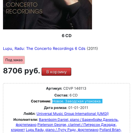
6 CD
Lupu, Radu: The Concerto Recordings 6 Cds
(2011)
Под заказ
8706 руб.
В корзину
Артикул:
CDVP 146113
Состав:
6 CD
Состояние:
Новое. Заводская упаковка.
Дата релиза:
01-01-2011
Лейбл:
Universal Music Group International (UMGI)
Исполнители:
Barenboim Daniel, piano / Баренбойм Даниэль,
фортепиано
Pieterson George, clarinet / Питерсон Джордж,
кларнет
Lupu Radu, piano / Лупу Раду, фортепиано
Pollard Brian,