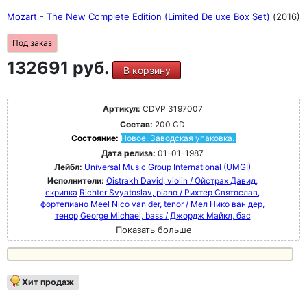
Mozart - The New Complete Edition (Limited Deluxe Box Set)
(2016)
Под заказ
132691 руб.
В корзину
Артикул:
CDVP 3197007
Состав:
200 CD
Состояние:
Новое. Заводская упаковка.
Дата релиза:
01-01-1987
Лейбл:
Universal Music Group International (UMGI)
Исполнители:
Oistrakh David, violin / Ойстрах Давид,
скрипка
Richter Svyatoslav, piano / Рихтер Святослав,
фортепиано
Meel Nico van der, tenor / Мел Нико ван дер,
тенор
George Michael, bass / Джордж Майкл, бас
Показать больше
Хит продаж