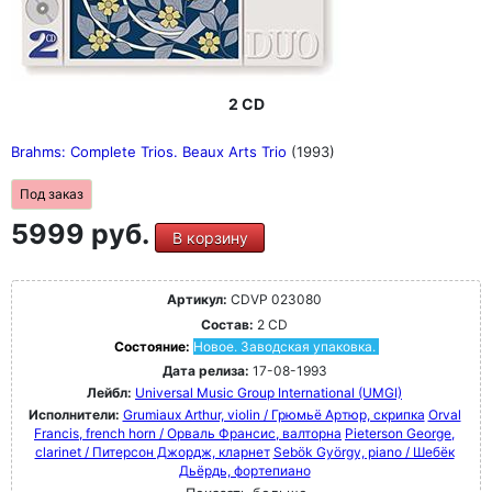
2 CD
Brahms: Complete Trios. Beaux Arts Trio
(1993)
Под заказ
5999 руб.
В корзину
Артикул:
CDVP 023080
Состав:
2 CD
Состояние:
Новое. Заводская упаковка.
Дата релиза:
17-08-1993
Лейбл:
Universal Music Group International (UMGI)
Исполнители:
Grumiaux Arthur, violin / Грюмьё Артюр, скрипка
Orval
Francis, french horn / Орваль Франсис, валторна
Pieterson George,
clarinet / Питерсон Джордж, кларнет
Sebök György, piano / Шебёк
Дьёрдь, фортепиано