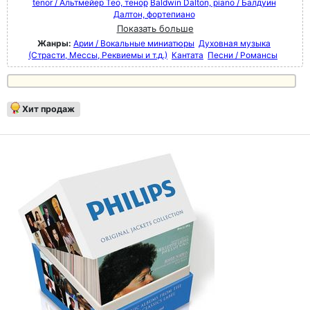
tenor / Альтмейер Тео, тенор
Baldwin Dalton, piano / Балдуин
Далтон, фортепиано
Показать больше
Жанры:
Арии / Вокальные миниатюры
Духовная музыка
(Страсти, Мессы, Реквиемы и т.д.)
Кантата
Песни / Романсы
Хит продаж