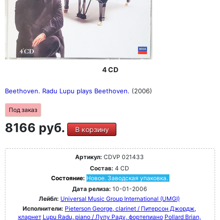
4 CD
Beethoven. Radu Lupu plays Beethoven.
(2006)
Под заказ
8166 руб.
В корзину
Артикул:
CDVP 021433
Состав:
4 CD
Состояние:
Новое. Заводская упаковка.
Дата релиза:
10-01-2006
Лейбл:
Universal Music Group International (UMGI)
Исполнители:
Pieterson George, clarinet / Питерсон Джордж,
кларнет
Lupu Radu, piano / Лупу Раду, фортепиано
Pollard Brian,