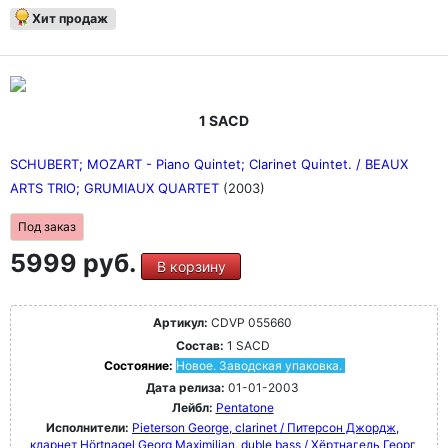
Хит продаж
1 SACD
SCHUBERT; MOZART - Piano Quintet; Clarinet Quintet. / BEAUX
ARTS TRIO; GRUMIAUX QUARTET
(2003)
Под заказ
5999 руб.
В корзину
Артикул:
CDVP 055660
Состав:
1 SACD
Состояние:
Новое. Заводская упаковка.
Дата релиза:
01-01-2003
Лейбл:
Pentatone
Исполнители:
Pieterson George, clarinet / Питерсон Джордж,
кларнет
Hörtnagel Georg Maximilian, duble bass / Хёртнагель Георг