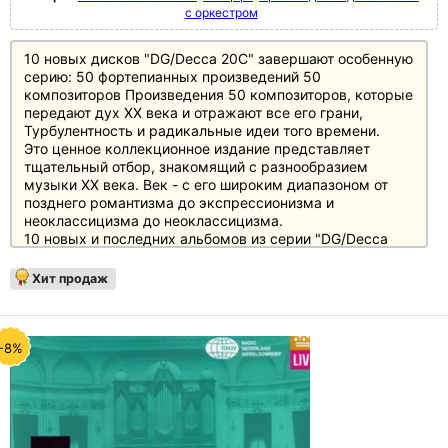
с оркестром
10 новых дисков "DG/Decca 20C" завершают особенную
серию: 50 фортепианных произведений 50
композиторов Произведения 50 композиторов, которые
передают дух XX века и отражают все его грани,
Турбулентность и радикальные идеи того времени.
Это ценное коллекционное издание представляет
тщательный отбор, знакомящий с разнообразием
музыки XX века. Век - с его широким диапазоном от
позднего романтизма до экспрессионизма и
неоклассицизма до неоклассицизма.
10 новых и последних альбомов из серии "DG/Decca
20C":
- Землинский: Лирическая симфония (Риккардо Шайи)
Хит продаж
- Воган Уильямс: Лондонская симфония / Фантазия
Таллиса (сэр Роджер Норрингтон)
- Сибелиус: Симфонии № 3, 6 и 7 (сэр Колин Дэвис)
- Уолтон: Симфония № 1 / Концерт для виолончели
-8%
(Эндрю Литтон / Виолончель: Роберт Коэн)
- Типпетт: Дитя нашего времени (сэр Колин Дэвис /
певцы: Джесси Норман, Джанет Бейкер, Ричард
Кассилли, Джон Ширли-Квирк)
- Мартин: Концерт для 7 духовых инструментов