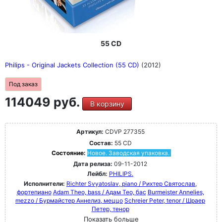
55 CD
Philips - Original Jackets Collection (55 CD)
(2012)
Под заказ
114049 руб.
В корзину
Артикул:
CDVP 277355
Состав:
55 CD
Состояние:
Новое. Заводская упаковка.
Дата релиза:
09-11-2012
Лейбл:
PHILIPS.
Исполнители:
Richter Svyatoslav, piano / Рихтер Святослав,
фортепиано
Adam Theo, bass / Адам Тео, бас
Burmeister Annelies,
mezzo / Бурмайстер Аннелиз, меццо
Schreier Peter, tenor / Шраер
Петер, тенор
Показать больше