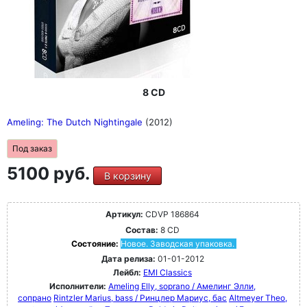
8 CD
Ameling: The Dutch Nightingale
(2012)
Под заказ
5100 руб.
В корзину
Артикул:
CDVP 186864
Состав:
8 CD
Состояние:
Новое. Заводская упаковка.
Дата релиза:
01-01-2012
Лейбл:
EMI Classics
Исполнители:
Ameling Elly, soprano / Амелинг Элли,
сопрано
Rintzler Marius, bass / Ринцлер Мариус, бас
Altmeyer Theo,