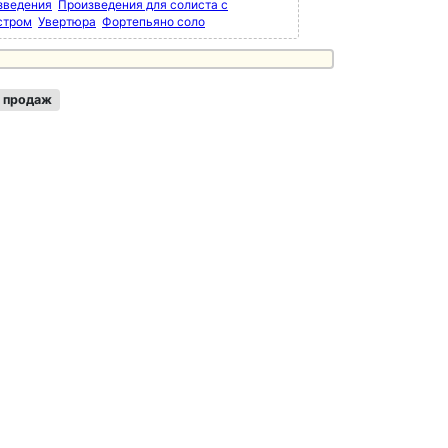
зведения
Произведения для солиста с
стром
Увертюра
Фортепьяно соло
 продаж