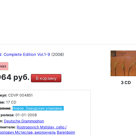
: Complete Edition Vol.1-9
(2008)
аказ
64 руб.
В корзину
3 CD
кул:
CDVP 004851
ав:
17 CD
ояние:
Новое. Заводская упаковка.
 релиза:
01-01-2008
л:
Deutsche Grammophon
лнители:
Rostropovich Mstislav, cello /
ропович Мстислав, виолончель
Barenboim