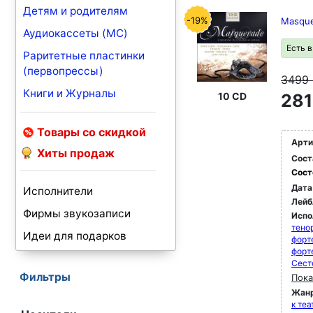
Детям и родителям
-19%
Masquer
Аудиокассеты (MC)
Есть 
Раритетные пластинки
(первопрессы)
3499
Книги и Журналы
10 CD
281
Товары со скидкой
Арти
Хиты продаж
Сост
Сост
Дата
Исполнители
Лейб
Фирмы звукозаписи
Испо
тено
Идеи для подарков
форт
форт
Сест
Фильтры
Пока
Жан
к те