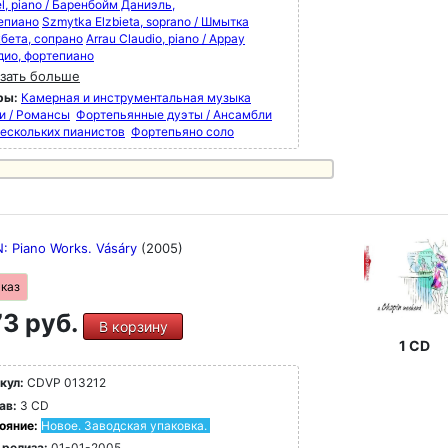
l, piano / Баренбойм Даниэль,
епиано
Szmytka Elzbieta, soprano / Шмытка
бета, сопрано
Arrau Claudio, piano / Аррау
дио, фортепиано
зать больше
ры:
Камерная и инструментальная музыка
и / Романсы
Фортепьянные дуэты / Ансамбли
нескольких пианистов
Фортепьяно соло
: Piano Works. Vásáry
(2005)
аказ
3 руб.
В корзину
1 CD
кул:
CDVP 013212
ав:
3 CD
ояние:
Новое. Заводская упаковка.
 релиза:
01-01-2005