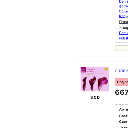
Danie
форт
Эльж
Клау
Пока
Жан
Песн
для 
CHOPIN
Под з
667
3 CD
Арти
Сост
Сост
Дата