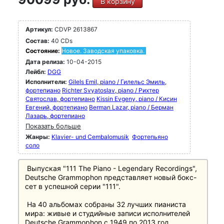
В корзину
Артикул:
CDVP 2613867
Состав:
40 CDs
Состояние:
Новое. Заводская упаковка.
Дата релиза:
10-04-2015
Лейбл:
DGG
Исполнители:
Gilels Emil, piano / Гилельс Эмиль,
фортепиано
Richter Svyatoslav, piano / Рихтер
Святослав, фортепиано
Kissin Evgeny, piano / Кисин
Евгений, фортепиано
Berman Lazar, piano / Берман
Лазарь, фортепиано
Показать больше
Жанры:
Klavier- und Cembalomusik
Фортепьяно
соло
Выпуская "111 The Piano - Legendary Recordings",
Deutsche Grammophon представляет новый бокс-
сет в успешной серии "111".
На 40 альбомах собраны 32 лучших пианиста
мира: живые и студийные записи исполнителей
Deutsche Grammophon с 1949 по 2013 год