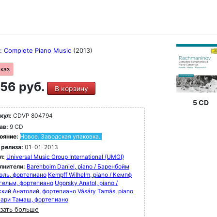
: Complete Piano Music
(2013)
аказ
56 руб.
В корзину
5 CD
кул:
CDVP 804794
ав:
9 CD
ояние:
Новое. Заводская упаковка.
 релиза:
01-01-2013
л:
Universal Music Group International (UMGI)
лнители:
Barenboim Daniel, piano / Баренбойм
эль, фортепиано
Kempff Wilhelm, piano / Кемпф
гельм, фортепиано
Ugorsky Anatol, piano /
ский Анатолий, фортепиано
Vásáry Tamás, piano
шари Тамаш, фортепиано
зать больше