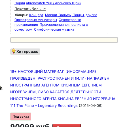
Лорин
Ahronovitch Yuri / Аронович Юрий
шедевры XX века - от Стравинского до Мессии.
На дисках 79 - 100 представлены шедевры XX
Показать больше
века от Стравинского до Мессиана, Булеза и
Жанры:
Концерт
Марши, Вальсы, Танцы, другие
Горецкого, а также Хольста, Рахманинова,
Оркестровые миниатюры
Оркестровые
Сибелиуса, Айвза, Яначека, Равеля и многих
произведения
Произведения для солиста с
других.
оркестром
Симфоническая музыка
Хит продаж
18+ НАСТОЯЩИЙ МАТЕРИАЛ (ИНФОРМАЦИЯ)
ПРОИЗВЕДЕН, РАСПРОСТРАНЕН И (ИЛИ) НАПРАВЛЕН
ИНОСТРАННЫМ АГЕНТОМ КИСИНЫМ ЕВГЕНИЕМ
ИГОРЕВИЧЕМ, ЛИБО КАСАЕТСЯ ДЕЯТЕЛЬНОСТИ
ИНОСТРАННОГО АГЕНТА КИСИНА ЕВГЕНИЯ ИГОРЕВИЧА
111 The Piano - Legendary Recordings
(2015-04-06)
Под заказ
90099 руб.