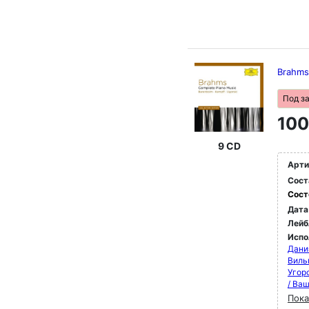
Brahms
Под з
100
9 CD
Арти
Сост
Сост
Дата
Лейб
Испо
Дани
Виль
Угор
/ Ва
Пока