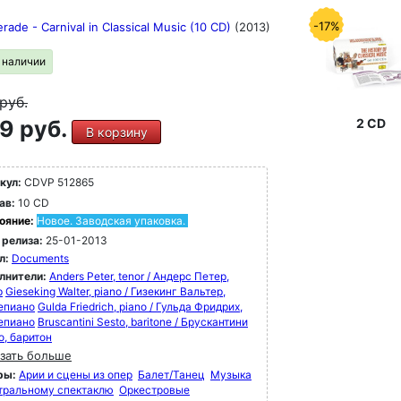
-17%
ade - Carnival in Classical Music (10 CD)
(2013)
в наличии
руб.
9 руб.
2 CD
В корзину
кул:
CDVP 512865
ав:
10 CD
ояние:
Новое. Заводская упаковка.
 релиза:
25-01-2013
л:
Documents
лнители:
Anders Peter, tenor / Андерс Петер,
р
Gieseking Walter, piano / Гизекинг Вальтер,
епиано
Gulda Friedrich, piano / Гульда Фридрих,
епиано
Bruscantini Sesto, baritone / Брускантини
о, баритон
зать больше
ры:
Арии и сцены из опер
Балет/Танец
Музыка
атральному спектаклю
Оркестровые