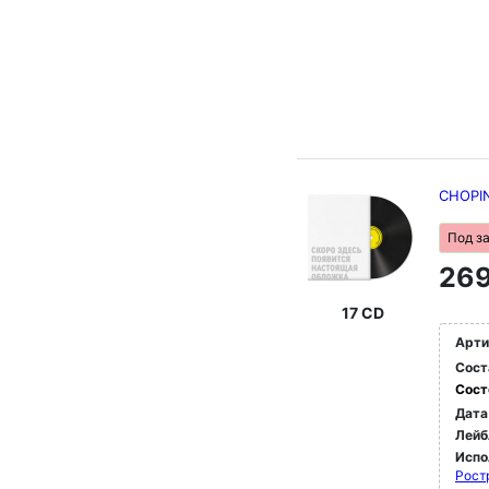
CHOPIN
Под з
269
17 CD
Арти
Сост
Сост
Дата
Лейб
Испо
Рост