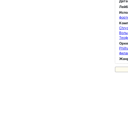
Дата
Лейб
Испо
форт
Комп
Chrys
Воль
Теоф
Орк
Philh
фила
Жан