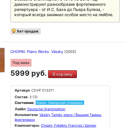
демонстрируют разнообразие фортепианного
репертуара - от И.С. Баха до Пьера Булеза, -
который всегда занимал особое место на лейбле.
С легендарными пианистами, такими как Марта
Аргерих, Владимир Горовиц, Иво Погорелич или
Хит продаж
Святослав Рихтер, и новыми звездами, такими
как Даниил Трифонов, Юнди, Ланг Ланг и Юджа
Ванг.
CHOPIN: Piano Works. Vásáry
(2002)
"111 The Piano - Legendary Recordings" выпущен в
виде лимитированного бокс-сета, состоящего из
Под заказ
54 альбомов в слипкейсе, каждый из которых
5999 руб.
имеет оригинальный дизайн обложки.
В корзину
Артикул:
CDVP 013211
Состав:
3 CD
Состояние:
Новое. Заводская упаковка.
Лейбл:
Deutsche Grammophon
Исполнители:
Vásáry Tamás, piano / Вашари Тамаш,
фортепиано
Композиторы:
Chopin, Frédéric François / Шопен