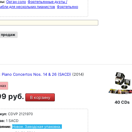
ры:
Орган соло
Фортепьянные дуэты /
мбли для нескольких пианистов
Фортепьяно
 продаж
: Piano Concertos Nos. 14 & 26 (SACD)
(2014)
аказ
9 руб.
В корзину
40 CDs
кул:
CDVP 2121970
ав:
1 SACD
ояние:
Новое. Заводская упаковка.