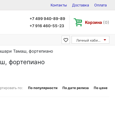
Контакты
Доставка
Оплата
+7 499 940-89-89
Корзина
(0)
+7 916 460-55-23
Личный кабинет
 Вашари Тамаш, фортепиано
аш, фортепиано
ртировать по:
По популярности
По дате релиза
По цене