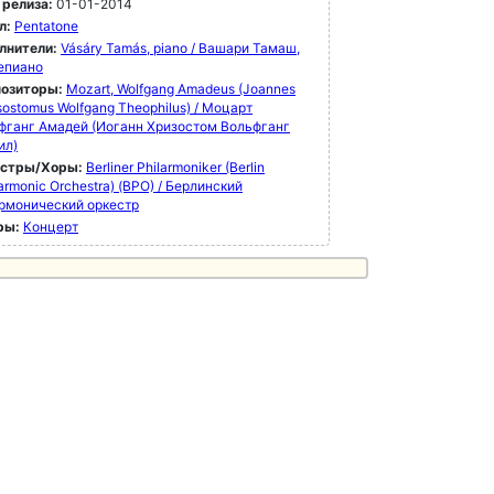
 релиза:
01-01-2014
л:
Pentatone
лнители:
Vásáry Tamás, piano / Вашари Тамаш,
епиано
озиторы:
Mozart, Wolfgang Amadeus (Joannes
ostomus Wolfgang Theophilus) / Моцарт
фганг Амадей (Иоганн Хризостом Вольфганг
ил)
естры/Хоры:
Berliner Philarmoniker (Berlin
armonic Orchestra) (BPO) / Берлинский
рмонический оркестр
ры:
Концерт