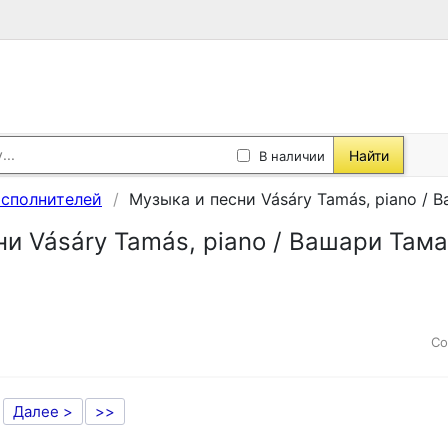
Найти
В наличии
исполнителей
Музыка и песни Vásáry Tamás, piano /
ни Vásáry Tamás, piano / Вашари Там
Со
Далее >
>>