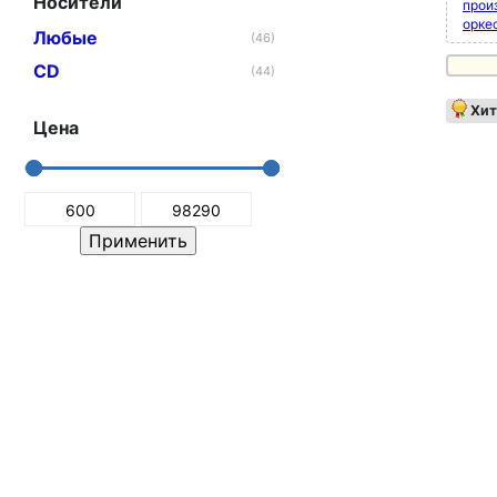
Носители
прои
орке
Любые
(46)
CD
(44)
Хит
Цена