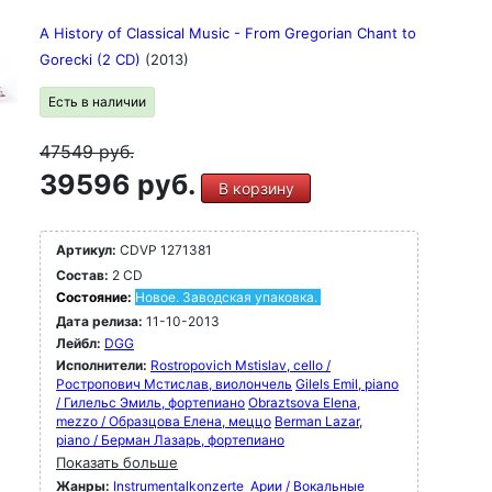
A History of Classical Music - From Gregorian Chant to
Gorecki (2 CD)
(2013)
Есть в наличии
47549
руб.
39596 руб.
В корзину
Артикул:
CDVP 1271381
Состав:
2 CD
Состояние:
Новое. Заводская упаковка.
Дата релиза:
11-10-2013
Лейбл:
DGG
Исполнители:
Rostropovich Mstislav, cello /
Ростропович Мстислав, виолончель
Gilels Emil, piano
/ Гилельс Эмиль, фортепиано
Obraztsova Elena,
mezzo / Образцова Елена, меццо
Berman Lazar,
piano / Берман Лазарь, фортепиано
Показать больше
Жанры:
Instrumentalkonzerte
Арии / Вокальные