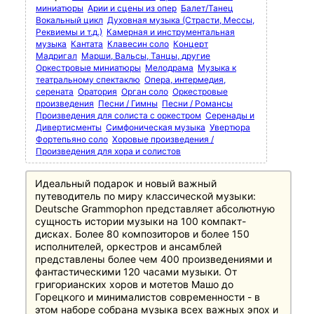
миниатюры
Арии и сцены из опер
Балет/Танец
Вокальный цикл
Духовная музыка (Страсти, Мессы,
Реквиемы и т.д.)
Камерная и инструментальная
музыка
Кантата
Клавесин соло
Концерт
Мадригал
Марши, Вальсы, Танцы, другие
Оркестровые миниатюры
Мелодрама
Музыка к
театральному спектаклю
Опера, интермедия,
серената
Оратория
Орган соло
Оркестровые
произведения
Песни / Гимны
Песни / Романсы
Произведения для солиста с оркестром
Серенады и
Дивертисменты
Симфоническая музыка
Увертюра
Фортепьяно соло
Хоровые произведения /
Произведения для хора и солистов
Идеальный подарок и новый важный
путеводитель по миру классической музыки:
Deutsche Grammophon представляет абсолютную
сущность истории музыки на 100 компакт-
дисках. Более 80 композиторов и более 150
исполнителей, оркестров и ансамблей
представлены более чем 400 произведениями и
фантастическими 120 часами музыки. От
григорианских хоров и мотетов Машо до
Горецкого и минималистов современности - в
этом наборе собрана музыка всех важных эпох и