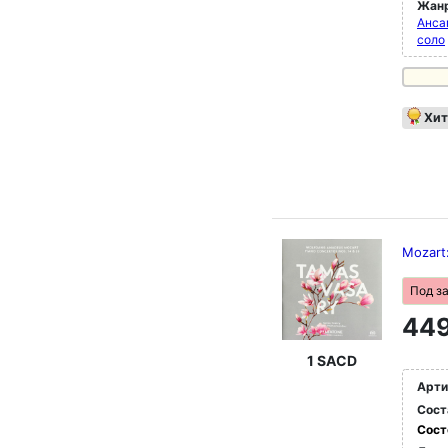
Жан
Анса
соло
Хит
Mozart
Под з
449
1 SACD
Арти
Сост
Сост