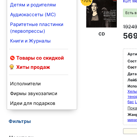
-70%
Kurt W
Детям и родителям
Есть 
Аудиокассеты (MC)
Раритетные пластинки
1924
(первопрессы)
CD
569
Книги и Журналы
Арти
Товары со скидкой
Сост
Хиты продаж
Сост
Дата
Лейб
Исполнители
Испо
Хель
Фирмы звукозаписи
тено
бас
L
Идеи для подарков
Пока
Жан
мини
Фильтры