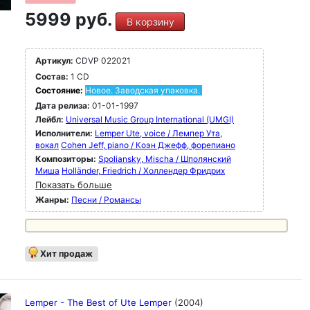
5999 руб.
В корзину
Артикул:
CDVP 022021
Состав:
1 CD
Состояние:
Новое. Заводская упаковка.
Дата релиза:
01-01-1997
Лейбл:
Universal Music Group International (UMGI)
Исполнители:
Lemper Ute, voice / Лемпер Ута,
вокал
Cohen Jeff, piano / Коэн Джефф, форепиано
Композиторы:
Spoliansky, Mischa / Шполянский
Миша
Holländer, Friedrich / Холлендер Фридрих
Показать больше
Жанры:
Песни / Романсы
Хит продаж
Lemper - The Best of Ute Lemper
(2004)