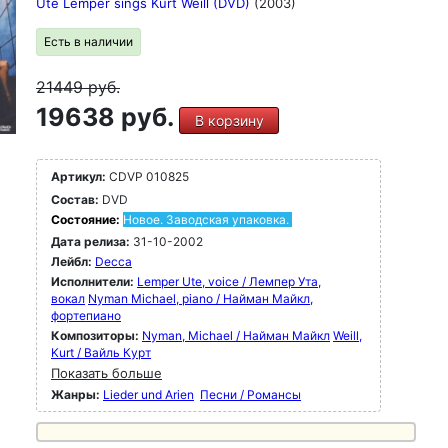
Ute Lemper sings Kurt Weill (DVD)
(2003)
Есть в наличии
21449
руб.
19638 руб.
В корзину
Артикул:
CDVP 010825
Состав:
DVD
Состояние:
Новое. Заводская упаковка.
Дата релиза:
31-10-2002
Лейбл:
Decca
Исполнители:
Lemper Ute, voice / Лемпер Ута,
вокал
Nyman Michael, piano / Найман Майкл,
фортепиано
Композиторы:
Nyman, Michael / Найман Майкл
Weill,
Kurt / Вайль Курт
Показать больше
Жанры:
Lieder und Arien
Песни / Романсы