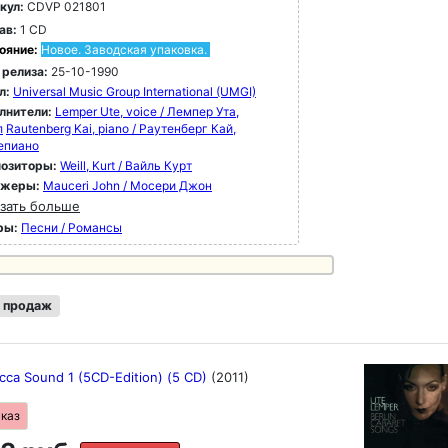
кул:
CDVP 021801
ав:
1 CD
ояние:
Новое. Заводская упаковка.
 релиза:
25-10-1990
л:
Universal Music Group International (UMGI)
лнители:
Lemper Ute, voice / Лемпер Ута,
л
Rautenberg Kai, piano / Раутенберг Кай,
епиано
озиторы:
Weill, Kurt / Вайль Курт
ижеры:
Mauceri John / Мосери Джон
зать больше
ры:
Песни / Романсы
 продаж
cca Sound 1 (5CD-Edition) (5 CD)
(2011)
аказ