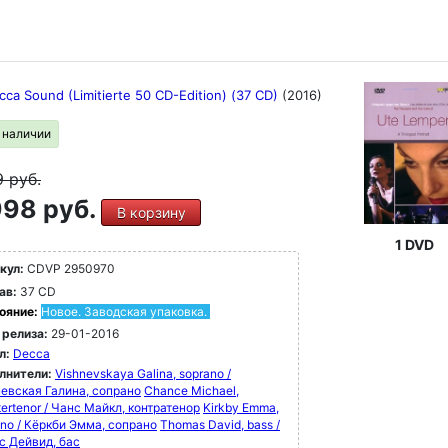
ca Sound (Limitierte 50 CD-Edition) (37 CD)
(2016)
в наличии
9
руб.
98 руб.
В корзину
1 DVD
кул:
CDVP 2950970
ав:
37 CD
ояние:
Новое. Заводская упаковка.
 релиза:
29-01-2016
л:
Decca
лнители:
Vishnevskaya Galina, soprano /
евская Галина, сопрано
Chance Michael,
ertenor / Чанс Майкл, контратенор
Kirkby Emma,
ano / Кёркби Эмма, сопрано
Thomas David, bass /
с Дейвид, бас