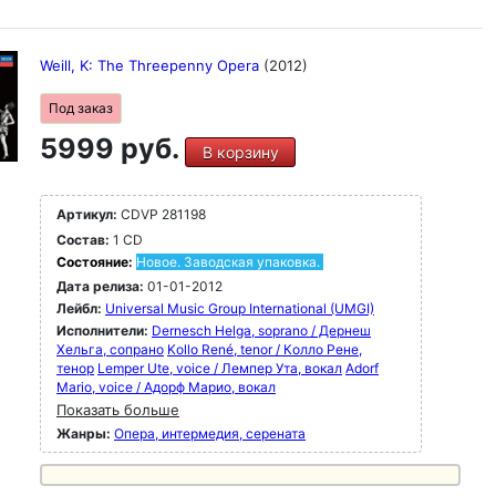
Weill, K: The Threepenny Opera
(2012)
Под заказ
5999 руб.
В корзину
Артикул:
CDVP 281198
Состав:
1 CD
Состояние:
Новое. Заводская упаковка.
Дата релиза:
01-01-2012
Лейбл:
Universal Music Group International (UMGI)
Исполнители:
Dernesch Helga, soprano / Дернеш
Хельга, сопрано
Kollo René, tenor / Колло Рене,
тенор
Lemper Ute, voice / Лемпер Ута, вокал
Adorf
Mario, voice / Адорф Марио, вокал
Показать больше
Жанры:
Опера, интермедия, серената