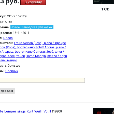
3 руб.
В корзину
1 CD
кул:
CDVP 152129
ав:
5 CD
ояние:
Новое. Заводская упаковка.
 релиза:
15-11-2011
л:
Decca
лнители:
Freire Nelson (José), piano / Фрейре
сон (Хосе), фортепиано
Schiff András, piano /
 Андраш, фортепиано
Carreras José, tenor /
ерас Хосе, тенор
Horne Marilyn, mezzo / Хорн
лин, меццо
зать больше
ры:
Сборник
 продаж
Ute Lemper sings Kurt Weill, Vol.II
(1993)