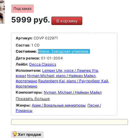
Под заказ
5999 руб.
В корзину
Артикул:
CDVP 022971
Состав:
1 CD
Состояние:
Новое. Заводская упаковка.
Дата релиза:
01-01-2004
Лейбл:
Decca Classics
Исполнители:
Lemper Ute, voice / Лемпер Ута,
вокал
Nyman Michael, piano / Найман Майкл,
фортепиано
Rautenberg Kai, piano / Раутенберг Кай,
фортепиано
Композиторы:
Nyman, Michael / Найман Майкл
Показать больше
Жанры:
Арии / Вокальные миниатюры
Песни /
Романсы
Хит продаж