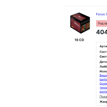
Focus 
Под з
404
16 CD
Арти
Сост
Сост
Дата
Лейб
Испо
Вишн
barit
Gusta
тено
конт
Пока
Жан