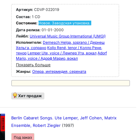
Артикул:
CDVP 022019
Состав:
1 CD
Состояние:
Новое. Заводская упаковка.
Дата релиза:
01-01-2000
Лейбл:
Universal Music Group International (UMGI)
Исполнители:
Dernesch Helga, soprano / Дернеш
Хельга, сопрано
Kollo René, tenor / Колло Рене,
тенор
Lemper Ute, voice / Лемпер Ута, вокал
Adorf
Mario, voice / Адорф Марио, вокал
Показать больше
Жанры:
Опера, интермедия, серената
Хит продаж
Berlin Cabaret Songs. Ute Lemper, Jeff Cohen, Matrix
Ensemble, Robert Ziegler
(1997)
Под заказ