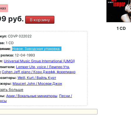
аказ
9 руб.
В корзину
1 CD
кул:
CDVP 022022
ав:
1 CD
ояние:
Новое. Заводская упаковка.
 релиза:
12-04-1993
л:
Universal Music Group International (UMGI)
лнители:
Lemper Ute, voice / Лемпер Ута,
л
Cohen Jeff, piano / Коэн Джефф, форепиано
озиторы:
Weill, Kurt / Вайль Курт
ижеры:
Mauceri John / Мосери Джон
зать больше
ры:
Арии / Вокальные миниатюры
Песни /
нсы