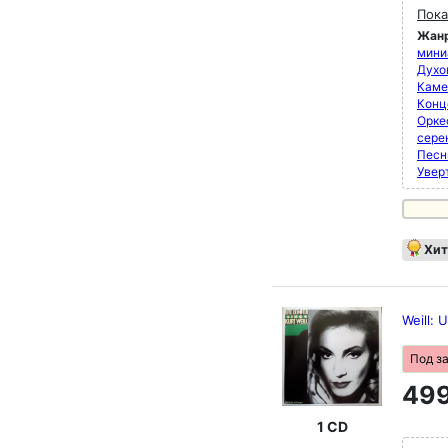
Пока
Жан
мини
Духо
Каме
Конц
Орке
сере
Песн
Увер
Хит
Weill: 
Под з
499
1 CD