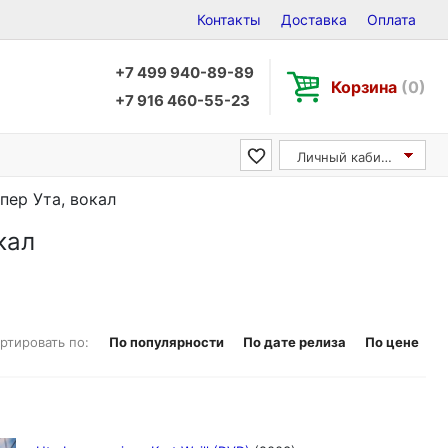
Контакты
Доставка
Оплата
+7 499 940-89-89
Корзина
(0)
+7 916 460-55-23
Личный кабинет
пер Ута, вокал
кал
ртировать по:
По популярности
По дате релиза
По цене