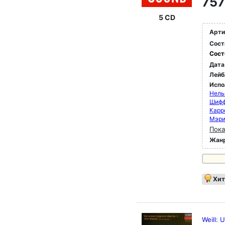
757
5 CD
Арти
Сост
Сост
Дата
Лейб
Испо
Нель
Шифф
Карр
Мэри
Пока
Жан
Хит
Weill: 