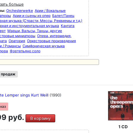
зать больше
ры:
Orchesterwerke
Арии / Вокальные
атюры
Арии и сцены из опер
Балет/Танец
вная музыка (Страсти, Мессы, Реквиемы и т.д.)
рная и инструментальная музыка
Кантата
ерт
Марши, Вальсы, Танцы, другие
стровые миниатюры
Опера, интермедия,
ната
Оратория
Оркестровые произведения
и / Романсы
Симфоническая музыка
тюра
Фортепьяно соло
 продаж
Ute Lemper sings Kurt Weill
(1990)
аказ
9 руб.
В корзину
1 CD