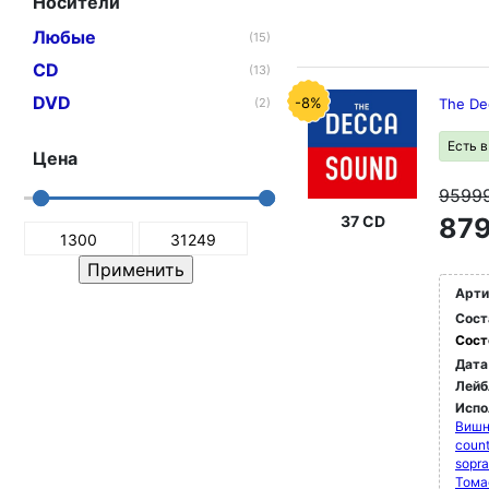
Носители
Любые
(15)
CD
(13)
DVD
-8%
(2)
The Dec
Есть 
Цена
9599
37 CD
879
Арти
Сост
Сост
Дата
Лейб
Испо
Вишн
count
sopr
Тома