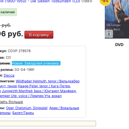
-8%
eill (1900-1950) - Die Sieben Todsünden (CD)
(1991)
в наличии
9
руб.
6 руб.
В корзину
DVD
кул:
CDVP 278578
ав:
CD
ояние:
Новое. Заводская упаковка.
 релиза:
02-04-1991
л:
Decca
лнители:
Wildhaber Helmuth, tenor / Вильдхабер
мут, тенор
Haage Peter, tenor / Хаге Петер,
р
Jungwirth Manfred, bass / Юнгвирт Манфред,
emper Ute, voice / Лемпер Ута, вокал
зать больше
ры:
Oper, Oratorium, Singspiel
Арии / Вокальные
атюры
Балет/Танец