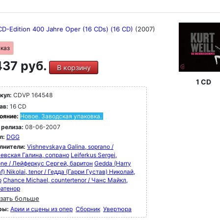
CD-Edition 400 Jahre Oper (16 CDs) (16 CD)
(2007)
аказ
37 руб.
В корзину
1 CD
кул:
CDVP 164548
ав:
16 CD
ояние:
Новое. Заводская упаковка.
 релиза:
08-06-2007
л:
DGG
лнители:
Vishnevskaya Galina, soprano /
евская Галина, сопрано
Leiferkus Sergei,
one / Лейферкус Сергей, баритон
Gedda (Harry
f) Nikolai, tenor / Гедда (Гарри Густав) Николай,
р
Chance Michael, countertenor / Чанс Майкл,
ратенор
зать больше
ры:
Арии и сцены из опер
Сборник
Увертюра