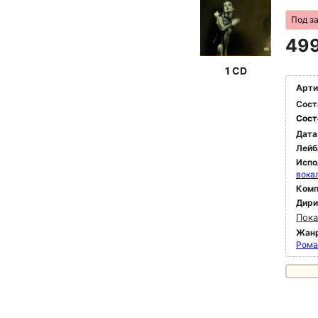
Под з
499
1 CD
Арти
Сост
Сост
Дата
Лейб
Испо
вока
Комп
Дир
Пока
Жан
Рома