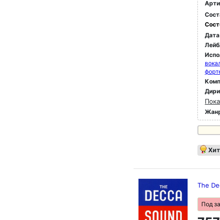
Арти
Сост
Сост
Дата
Лейб
Испо
вока
форт
Комп
Дир
Пока
Жан
Хит
The De
Под з