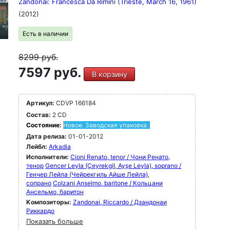
Zandonai: Francesca Da Rimini (Trieste, March 16, 1961)
(2012)
Есть в наличии
8299
руб.
7597 руб.
В корзину
Артикул:
CDVP 166184
Состав:
2 CD
Состояние:
Новое. Заводская упаковка.
Дата релиза:
01-01-2012
Лейбл:
Arkadia
Исполнители:
Cioni Renato, tenor / Чони Ренато,
тенор
Gencer Leyla (Çeyrekgil, Ayşe Leyla), soprano /
Генчер Лейла (Чейрекгиль Айше Лейла),
сопрано
Colzani Anselmo, baritone / Кольцани
Ансельмо, баритон
Композиторы:
Zandonai, Riccardo / Дзандонаи
Риккардо
Показать больше