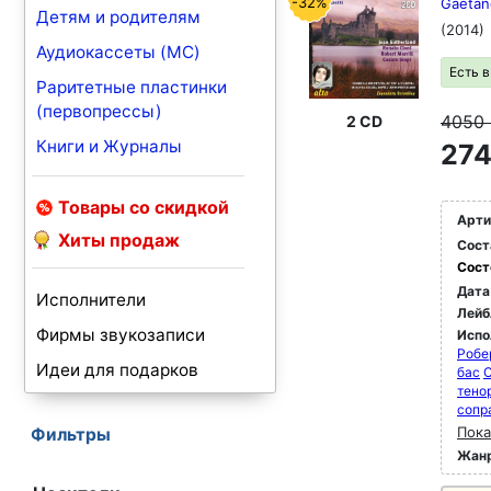
-32%
Gaetano
Детям и родителям
(2014)
Аудиокассеты (MC)
Есть 
Раритетные пластинки
(первопрессы)
4050
2 CD
Книги и Журналы
274
Товары со скидкой
Арти
Хиты продаж
Сост
Сост
Дата
Исполнители
Лейб
Фирмы звукозаписи
Испо
Робе
Идеи для подарков
бас
C
тено
сопр
Пока
Фильтры
Жан