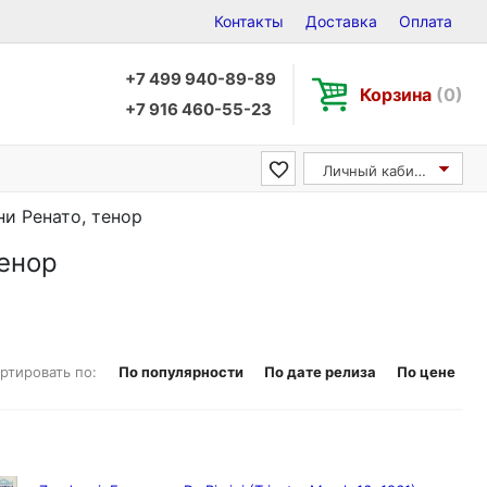
Контакты
Доставка
Оплата
+7 499 940-89-89
Корзина
(0)
+7 916 460-55-23
Личный кабинет
они Ренато, тенор
тенор
ртировать по:
По популярности
По дате релиза
По цене