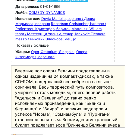
Дата релиза:
01-01-1996
Лейбл:
COMEDY DYNAMICS
Исполнители:
Devia Mariella, soprano / Девиа
Марьелла, сопрано
Robertson Christopher, baritone /
Робертсон Кристофер, баритон
Matteuzzi William,
tenor / Маттеуцци Уильям, тенор
Jankovic Eleonora,
mezzo / Янкович Элеонора, меццо
Показать больше
Жанры:
Oper, Oratorium, Singspiel
Опера,
интермедия, серената
Впервые все оперы Беллини представлены в
одном издании на 24 компакт-дисках, а также
CD-ROM, содержащий все либретто на языке
оригинала. Весь творческий путь композитора,
умершего столь молодым, от его первой работы
"Адельсон и Сальвини" до таких редко
исполняемых произведений, как "Бьянка и
Фернандо" и "Заира", и великих шедевров и
успехов "Норма", "Сомнамбула" и "Пуритане"
становится понятным. Восьмидесятистраничный
буклет предлагает эссе "Винченцо Беллини вчера
и сегодня" Фридриха Липпманна, одного из самых