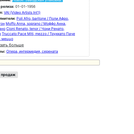
 релиза:
01-01-1956
л:
VAI (Video Artists Int'l)
лнители:
Poli Afro, baritone / Поли Афро,
тон
Moffo Anna, soprano / Моффо Анна,
ано
Cioni Renato, tenor / Чони Ренато,
р
Truccato Pace Miti, mezzo / Труккато Паче
, меццо
зать больше
ры:
Опера, интермедия, серената
 продаж