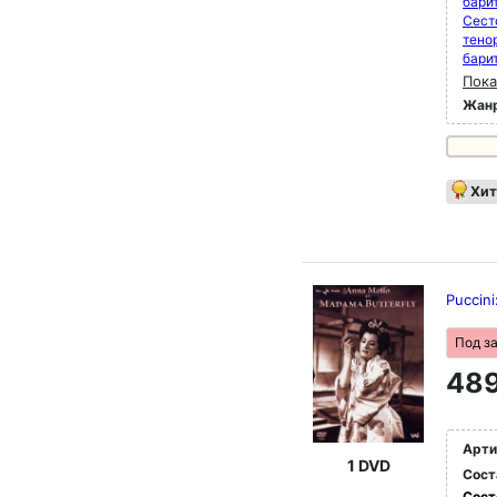
бари
Сест
тено
бари
Пока
Жан
Хит
Puccin
Под з
489
Арти
1 DVD
Сост
Сост