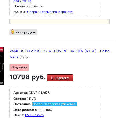
дель, тенор
Показать больше
Жанры:
Опера, интермедия, серената
Хит продаж
VARIOUS COMPOSERS, AT COVENT GARDEN (NTSC) - Callas,
Maria
(1962)
Под заказ
10798 руб.
В корзину
Артикул:
CDVP 012673
Состав:
1 DVD
Состояние:
Новое. Заводская упаковка.
Дата релиза:
01-01-1962
Лейбл:
EMI Classics