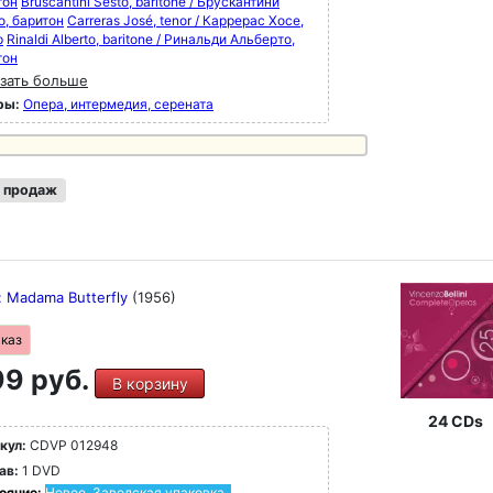
тон
Bruscantini Sesto, baritone / Брускантини
о, баритон
Carreras José, tenor / Каррерас Хосе,
р
Rinaldi Alberto, baritone / Ринальди Альберто,
тон
зать больше
ры:
Опера, интермедия, серената
 продаж
i: Madama Butterfly
(1956)
аказ
9 руб.
В корзину
24 CDs
кул:
CDVP 012948
ав:
1 DVD
ояние:
Новое. Заводская упаковка.