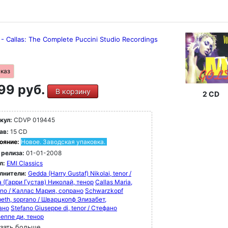
 - Callas: The Complete Puccini Studio Recordings
аказ
99 руб.
В корзину
2 CD
кул:
CDVP 019445
ав:
15 CD
ояние:
Новое. Заводская упаковка.
 релиза:
01-01-2008
л:
EMI Classics
лнители:
Gedda (Harry Gustaf) Nikolai, tenor /
 (Гарри Густав) Николай, тенор
Callas Maria,
ano / Каллас Мария, сопрано
Schwarzkopf
beth, soprano / Шварцкопф Элизабет,
ано
Stefano Giuseppe di, tenor / Стефано
еппе ди, тенор
зать больше