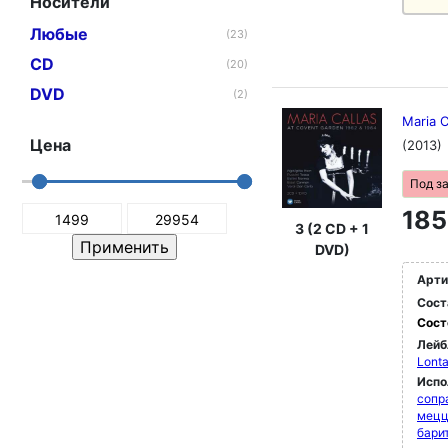
Носители
Любые
(23)
CD
(20)
DVD
(2)
Maria C
Цена
(2013)
Под з
185
3 (2 CD + 1
DVD)
Арти
Сост
Сост
Лейб
Lonta
Испо
сопр
мец
бари