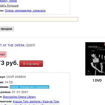
комо), тенор
зать больше
ры:
Опера, интермедия, серената
 продаж
HT AT THE OPERA
(2007)
аказ
3 руб.
В корзину
кул:
CDVP 006934
1 DVD
ав:
14 CD
ояние:
Новое. Заводская упаковка.
 релиза:
01-01-2007
л:
Bravissimo Opera Library
лнители:
Krause Tom, baritone / Краузе Том,