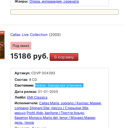
Жанры:
Опера, интермедия, серената
Callas Live Collection
(2005)
Под заказ
15186 руб.
В корзину
Артикул:
CDVP 004393
Состав:
8 CD
Состояние:
Новое. Заводская упаковка.
Дата релиза:
01-01-2005
Лейбл:
EMI Classics
Исполнители:
Callas Maria, soprano / Каллас Мария,
сопрано
Stignani Ebe, mezzo / Стиньяни Эбе,
меццо
Protti Aldo, baritone / Протти Альдо,
баритон
Monaco Mario del, tenor / Монако Марио
дель, тенор