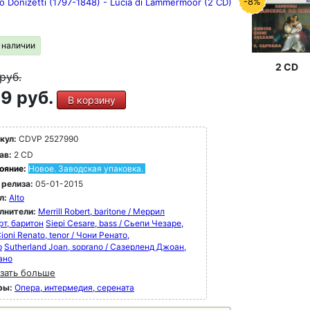
-8%
 Donizetti (1797-1848) - Lucia di Lammermoor (2 CD)
в наличии
2 CD
руб.
9 руб.
В корзину
кул:
CDVP 2527990
ав:
2 CD
ояние:
Новое. Заводская упаковка.
 релиза:
05-01-2015
л:
Alto
лнители:
Merrill Robert, baritone / Меррил
рт, баритон
Siepi Cesare, bass / Сьепи Чезаре,
ioni Renato, tenor / Чони Ренато,
р
Sutherland Joan, soprano / Сазерленд Джоан,
ано
зать больше
ры:
Опера, интермедия, серената