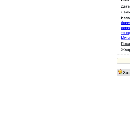
Дата
Лейб
Испо
бари
сопр
тено
Мити
Пока
Жан
Хит