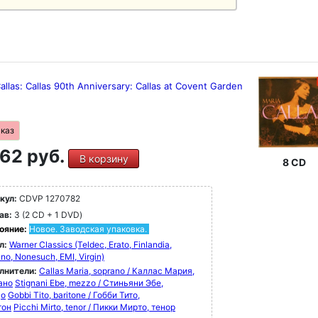
allas: Callas 90th Anniversary: Callas at Covent Garden
аказ
62 руб.
В корзину
8 CD
кул:
CDVP 1270782
ав:
3 (2 CD + 1 DVD)
ояние:
Новое. Заводская упаковка.
л:
Warner Classics (Teldec, Erato, Finlandia,
no, Nonesuch, EMI, Virgin)
лнители:
Callas Maria, soprano / Каллас Мария,
ано
Stignani Ebe, mezzo / Стиньяни Эбе,
цо
Gobbi Tito, baritone / Гобби Тито,
тон
Picchi Mirto, tenor / Пикки Мирто, тенор