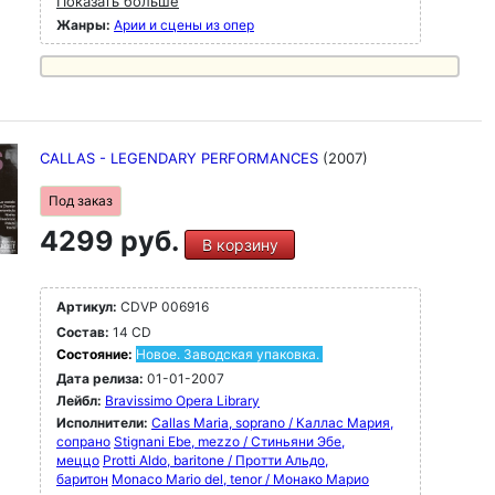
Показать больше
Жанры:
Арии и сцены из опер
CALLAS - LEGENDARY PERFORMANCES
(2007)
Под заказ
4299 руб.
В корзину
Артикул:
CDVP 006916
Состав:
14 CD
Состояние:
Новое. Заводская упаковка.
Дата релиза:
01-01-2007
Лейбл:
Bravissimo Opera Library
Исполнители:
Callas Maria, soprano / Каллас Мария,
сопрано
Stignani Ebe, mezzo / Стиньяни Эбе,
меццо
Protti Aldo, baritone / Протти Альдо,
баритон
Monaco Mario del, tenor / Монако Марио