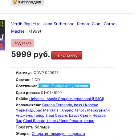
значительных исследователей творчества
Хит продаж
сицилийского композитора, удостоенного в 2007
году Международной премии Галилео Галилея за
вклад в распространение итальянской музыки в
мире. Записи сделаны в основном в 1990-е годы;
Verdi: Rigoletto. Joan Sutherland, Renato Cioni, Cornell
две бонусные записи предлагают исторические
MacNeil,
(1999)
записи "Сомнамбулы" с Марией Каллас и "Нормы"
с Монтсеррат Кабалье в главных партиях.
Под заказ
5999 руб.
В корзину
Артикул:
CDVP 020927
Состав:
2 CD
Состояние:
Новое. Заводская упаковка.
Дата релиза:
01-01-1999
Лейбл:
Universal Music Group International (UMGI)
Исполнители:
Corena Fernando, bass / Корена
Фернандо, бас
Mercuriali Angelo, tenor / Меркуриали
Анджело, тенор
Siepi Cesare, bass / Сьепи Чезаре,
бас
Cioni Renato, tenor / Чони Ренато, тенор
Показать больше
Жанры:
Опера, интермедия, серената