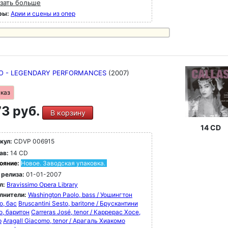
зать больше
ры:
Арии и сцены из опер
O - LEGENDARY PERFORMANCES
(2007)
аказ
3 руб.
В корзину
14 CD
кул:
CDVP 006915
ав:
14 CD
ояние:
Новое. Заводская упаковка.
 релиза:
01-01-2007
л:
Bravissimo Opera Library
лнители:
Washington Paolo, bass / Уошингтон
о, бас
Bruscantini Sesto, baritone / Брускантини
о, баритон
Carreras José, tenor / Каррерас Хосе,
р
Aragall Giacomo, tenor / Арагаль Хиакомо