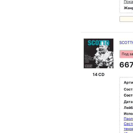
Пока
Жан
SCOTT
Под з
667
14 CD
Арти
Сост
Сост
Дата
Лейб
Испо
Паол
Сест
тено