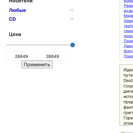
Носители
Вока
Рекви
Любые
(1)
музы
Мадр
CD
(1)
Орке
теат
сере
Цена
прои
Прои
Диве
Форт
Прои
Иде
путе
Deut
сущн
диск
испо
пред
фант
григ
Горе
этом
этап