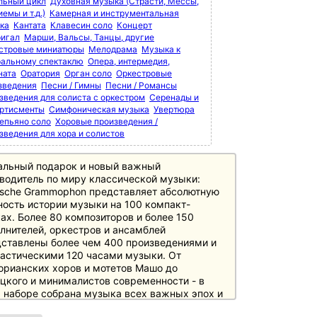
льный цикл
Духовная музыка (Страсти, Мессы,
емы и т.д.)
Камерная и инструментальная
ка
Кантата
Клавесин соло
Концерт
игал
Марши, Вальсы, Танцы, другие
стровые миниатюры
Мелодрама
Музыка к
ральному спектаклю
Опера, интермедия,
ната
Оратория
Орган соло
Оркестровые
зведения
Песни / Гимны
Песни / Романсы
зведения для солиста с оркестром
Серенады и
ртисменты
Симфоническая музыка
Увертюра
епьяно соло
Хоровые произведения /
зведения для хора и солистов
альный подарок и новый важный
водитель по миру классической музыки:
sche Grammophon представляет абсолютную
ость истории музыки на 100 компакт-
ах. Более 80 композиторов и более 150
лнителей, оркестров и ансамблей
ставлены более чем 400 произведениями и
астическими 120 часами музыки. От
орианских хоров и мотетов Машо до
цкого и минималистов современности - в
 наборе собрана музыка всех важных эпох и
ов истории музыки, необходимая любителям