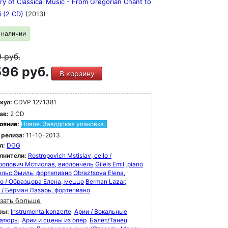
ry of Classical Music - From Gregorian Chant to
i (2 CD)
(2013)
в наличии
9
руб.
96 руб.
В корзину
кул:
CDVP 1271381
ав:
2 CD
ояние:
Новое. Заводская упаковка.
 релиза:
11-10-2013
л:
DGG
лнители:
Rostropovich Mstislav, cello /
ропович Мстислав, виолончель
Gilels Emil, piano
лельс Эмиль, фортепиано
Obraztsova Elena,
o / Образцова Елена, меццо
Berman Lazar,
o / Берман Лазарь, фортепиано
зать больше
ры:
Instrumentalkonzerte
Арии / Вокальные
атюры
Арии и сцены из опер
Балет/Танец