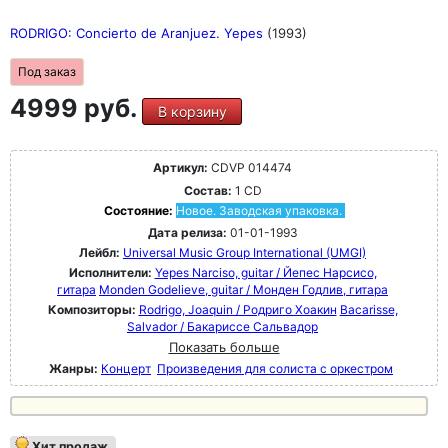
RODRIGO: Concierto de Aranjuez. Yepes
(1993)
Под заказ
4999 руб.
В корзину
Артикул:
CDVP 014474
Состав:
1 CD
Состояние:
Новое. Заводская упаковка.
Дата релиза:
01-01-1993
Лейбл:
Universal Music Group International (UMGI)
Исполнители:
Yepes Narciso, guitar / Йепес Нарсисо,
гитара
Monden Godelieve, guitar / Монден Годлив, гитара
Композиторы:
Rodrigo, Joaquin / Родриго Хоакин
Bacarisse,
Salvador / Бакариссе Сальвадор
Показать больше
Жанры:
Концерт
Произведения для солиста с оркестром
Хит продаж