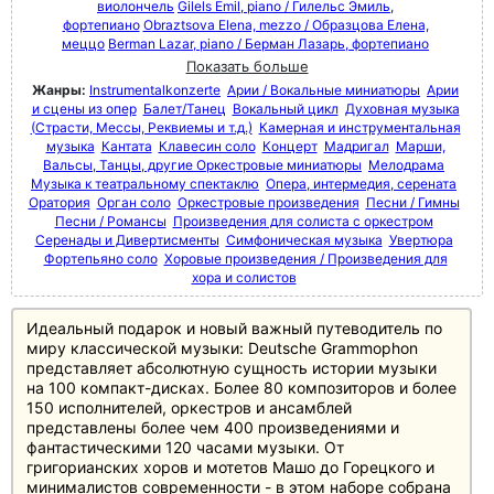
виолончель
Gilels Emil, piano / Гилельс Эмиль,
фортепиано
Obraztsova Elena, mezzo / Образцова Елена,
меццо
Berman Lazar, piano / Берман Лазарь, фортепиано
Показать больше
Жанры:
Instrumentalkonzerte
Арии / Вокальные миниатюры
Арии
и сцены из опер
Балет/Танец
Вокальный цикл
Духовная музыка
(Страсти, Мессы, Реквиемы и т.д.)
Камерная и инструментальная
музыка
Кантата
Клавесин соло
Концерт
Мадригал
Марши,
Вальсы, Танцы, другие Оркестровые миниатюры
Мелодрама
Музыка к театральному спектаклю
Опера, интермедия, серената
Оратория
Орган соло
Оркестровые произведения
Песни / Гимны
Песни / Романсы
Произведения для солиста с оркестром
Серенады и Дивертисменты
Симфоническая музыка
Увертюра
Фортепьяно соло
Хоровые произведения / Произведения для
хора и солистов
Идеальный подарок и новый важный путеводитель по
миру классической музыки: Deutsche Grammophon
представляет абсолютную сущность истории музыки
на 100 компакт-дисках. Более 80 композиторов и более
150 исполнителей, оркестров и ансамблей
представлены более чем 400 произведениями и
фантастическими 120 часами музыки. От
григорианских хоров и мотетов Машо до Горецкого и
минималистов современности - в этом наборе собрана