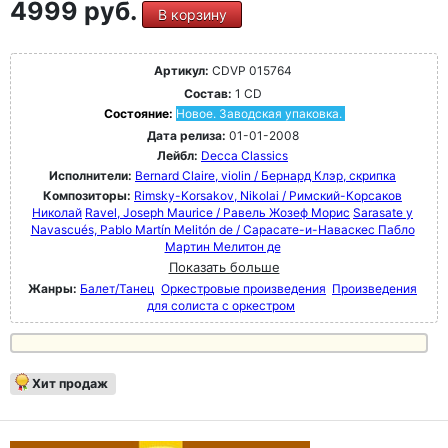
4999 руб.
В корзину
Артикул:
CDVP 015764
Состав:
1 CD
Состояние:
Новое. Заводская упаковка.
Дата релиза:
01-01-2008
Лейбл:
Decca Classics
Исполнители:
Bernard Claire, violin / Бернард Клэр, скрипка
Композиторы:
Rimsky-Korsakov, Nikolai / Римский-Корсаков
Николай
Ravel, Joseph Maurice / Равель Жозеф Морис
Sarasate y
Navascués, Pablo Martín Melitón de / Сарасате-и-Наваскес Пабло
Мартин Мелитон де
Показать больше
Жанры:
Балет/Танец
Оркестровые произведения
Произведения
для солиста с оркестром
Хит продаж