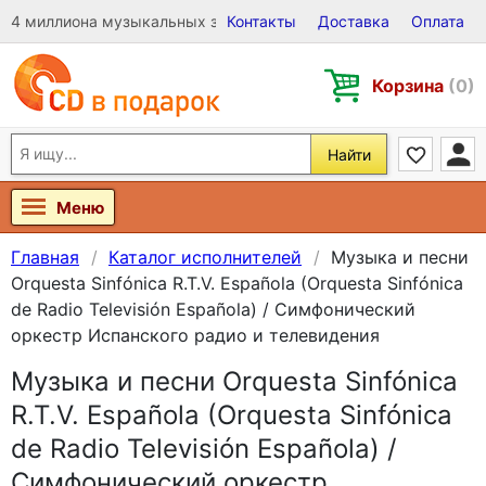
4 миллиона музыкальных записей на Виниле, CD и DVD
Контакты
Доставка
Оплата
Корзина
(0)
Найти
Меню
Главная
Каталог исполнителей
Музыка и песни
Orquesta Sinfónica R.T.V. Española (Orquesta Sinfónica
de Radio Televisión Española) / Симфонический
оркестр Испанского радио и телевидения
Музыка и песни Orquesta Sinfónica
R.T.V. Española (Orquesta Sinfónica
de Radio Televisión Española) /
Симфонический оркестр