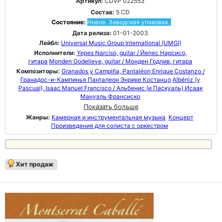
Артикул:
CDVP 022553
Состав:
5 CD
Состояние:
Новое. Заводская упаковка.
Дата релиза:
01-01-2003
Лейбл:
Universal Music Group International (UMGI)
Исполнители:
Yepes Narciso, guitar / Йепес Нарсисо,
гитара
Monden Godelieve, guitar / Монден Годлив, гитара
Композиторы:
Granados y Campiña, Pantaléon Enrique Costanzo /
Гранадос-и-Кампинья Панталеон Энрике Костанцо
Albéniz (y
Pascual), Isaac Manuel Francisco / Альбенис (и Паскуаль) Исаак
Мануэль Франсиско
Показать больше
Жанры:
Камерная и инструментальная музыка
Концерт
Произведения для солиста с оркестром
Хит продаж