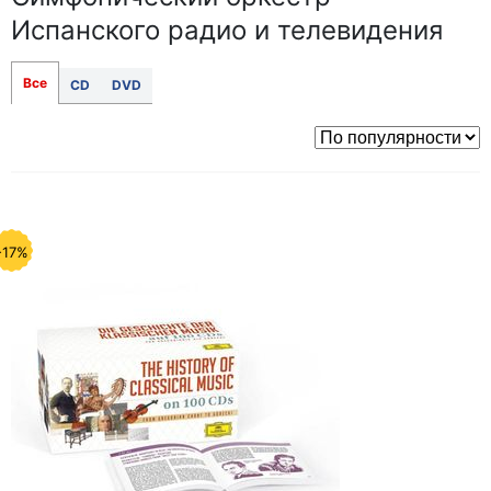
Испанского радио и телевидения
Все
CD
DVD
-17%