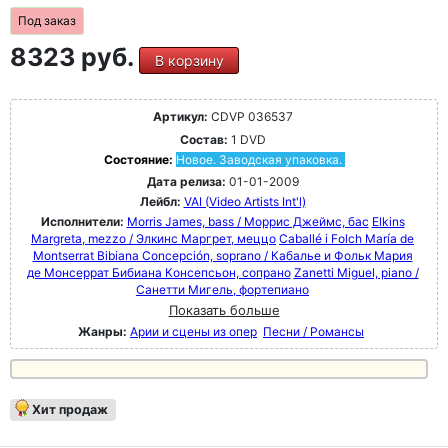
Под заказ
8323 руб.
В корзину
Артикул:
CDVP 036537
Состав:
1 DVD
Состояние:
Новое. Заводская упаковка.
Дата релиза:
01-01-2009
Лейбл:
VAI (Video Artists Int'l)
Исполнители:
Morris James, bass / Моррис Джеймс, бас
Elkins
Margreta, mezzo / Элкинс Маргрет, меццо
Caballé i Folch María de
Montserrat Bibiana Concepción, soprano / Кабалье и Фольк Мария
де Монсеррат Бибиана Консепсьон, сопрано
Zanetti Miguel, piano /
Санетти Мигель, фортепиано
Показать больше
Жанры:
Арии и сцены из опер
Песни / Романсы
Хит продаж