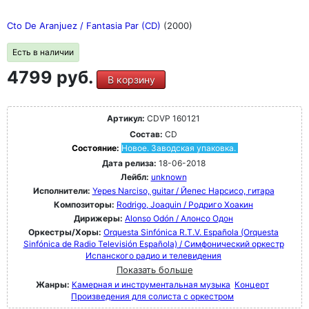
представлены шедевры XX века от Стравинского до
Мессиана, Булеза и Горецкого, а также Хольста,
Cto De Aranjuez / Fantasia Par (CD)
(2000)
Рахманинова, Сибелиуса, Айвза, Яначека, Равеля и
многих других.
Есть в наличии
4799 руб.
В корзину
Артикул:
CDVP 160121
Состав:
CD
Состояние:
Новое. Заводская упаковка.
Дата релиза:
18-06-2018
Лейбл:
unknown
Исполнители:
Yepes Narciso, guitar / Йепес Нарсисо, гитара
Композиторы:
Rodrigo, Joaquin / Родриго Хоакин
Дирижеры:
Alonso Odón / Алонсо Одон
Оркестры/Хоры:
Orquesta Sinfónica R.T.V. Española (Orquesta
Sinfónica de Radio Televisión Española) / Симфонический оркестр
Испанского радио и телевидения
Показать больше
Жанры:
Камерная и инструментальная музыка
Концерт
Произведения для солиста с оркестром