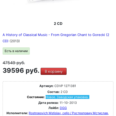
2 CD
A History of Classical Music - From Gregorian Chant to Gorecki (2
CD)
(2013)
Есть в наличии
47549
руб.
39596 руб.
В корзину
Артикул:
CDVP 1271381
Состав:
2 CD
Состояние:
Новое. Заводская упаковка.
Дата релиза:
11-10-2013
Лейбл:
DGG
Исполнители:
Rostropovich Mstislav, cello / Ростропович Мстислав,