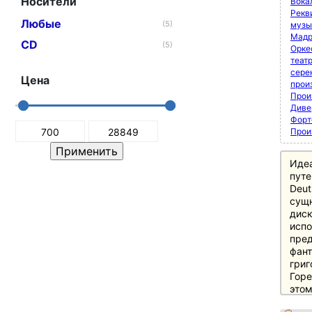
Носители
Вока
Рекви
Любые
(5)
музы
Мадр
CD
(5)
Орке
теат
сере
Цена
прои
Прои
Диве
Форт
Прои
Иде
путе
Deut
сущн
диск
испо
пред
фант
григ
Горе
этом
этап