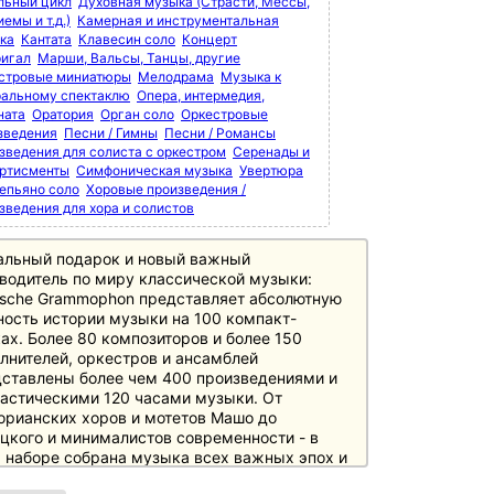
льный цикл
Духовная музыка (Страсти, Мессы,
емы и т.д.)
Камерная и инструментальная
ка
Кантата
Клавесин соло
Концерт
игал
Марши, Вальсы, Танцы, другие
стровые миниатюры
Мелодрама
Музыка к
ральному спектаклю
Опера, интермедия,
ната
Оратория
Орган соло
Оркестровые
зведения
Песни / Гимны
Песни / Романсы
зведения для солиста с оркестром
Серенады и
ртисменты
Симфоническая музыка
Увертюра
епьяно соло
Хоровые произведения /
зведения для хора и солистов
альный подарок и новый важный
водитель по миру классической музыки:
sche Grammophon представляет абсолютную
ость истории музыки на 100 компакт-
ах. Более 80 композиторов и более 150
лнителей, оркестров и ансамблей
ставлены более чем 400 произведениями и
астическими 120 часами музыки. От
орианских хоров и мотетов Машо до
цкого и минималистов современности - в
 наборе собрана музыка всех важных эпох и
ов истории музыки, необходимая любителям