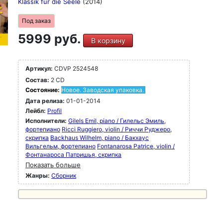
Klassik für die Seele
(2014)
Под заказ
5999 руб.
В корзину
Артикул:
CDVP 2524548
Состав:
2 CD
Состояние:
Новое. Заводская упаковка.
Дата релиза:
01-01-2014
Лейбл:
Profil
Исполнители:
Gilels Emil, piano / Гилельс Эмиль,
фортепиано
Ricci Ruggiero, violin / Риччи Руджеро,
скрипка
Backhaus Wilhelm, piano / Бакхаус
Вильгельм, фортепиано
Fontanarosa Patrice, violin /
Фонтанароса Патришья, скрипка
Показать больше
Жанры:
Сборник