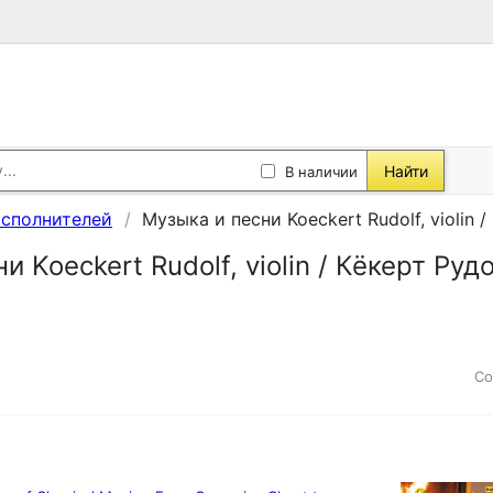
Найти
В наличии
исполнителей
Музыка и песни Koeckert Rudolf, violin 
и Koeckert Rudolf, violin / Кёкерт Руд
Со