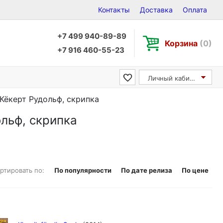
Контакты
Доставка
Оплата
+7 499 940-89-89
Корзина
(0)
+7 916 460-55-23
Личный кабинет
/ Кёкерт Рудольф, скрипка
ольф, скрипка
ртировать по:
По популярности
По дате релиза
По цене