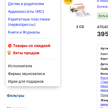
-17%
A Histo
Детям и родителям
Goreck
Аудиокассеты (MC)
Есть 
Раритетные пластинки
(первопрессы)
4754
2 CD
Книги и Журналы
395
Товары со скидкой
Арти
Хиты продаж
Сост
Сост
Дата
Исполнители
Лейб
Фирмы звукозаписи
Испо
Рост
Идеи для подарков
/ Ги
mezz
pian
Пока
Фильтры
Жан
мини