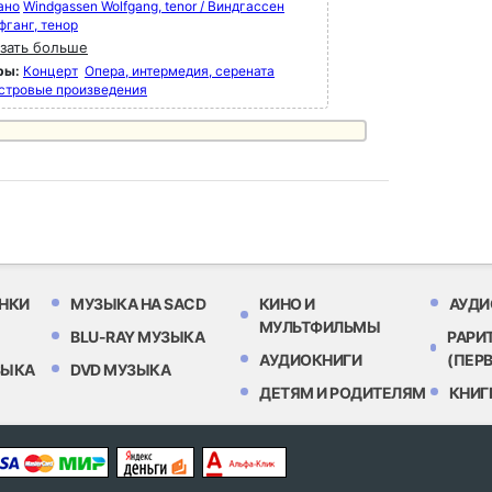
ано
Windgassen Wolfgang, tenor / Виндгассен
фганг, тенор
зать больше
ры:
Концерт
Опера, интермедия, серената
стровые произведения
НКИ
МУЗЫКА НА SACD
КИНО И
АУДИ
МУЛЬТФИЛЬМЫ
BLU-RAY МУЗЫКА
РАРИ
АУДИОКНИГИ
(ПЕР
ЗЫКА
DVD МУЗЫКА
ДЕТЯМ И РОДИТЕЛЯМ
КНИГ