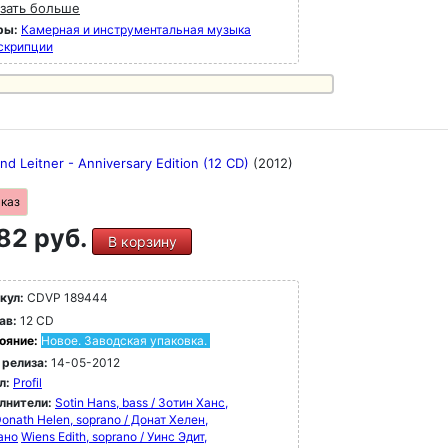
исках 79 - 100 представлены шедевры XX
зать больше
 от Стравинского до Мессиана, Булеза и
ры:
Камерная и инструментальная музыка
цкого, а также Хольста, Рахманинова,
скрипции
лиуса, Айвза, Яначека, Равеля и многих
их.
nd Leitner - Anniversary Edition (12 CD)
(2012)
аказ
82 руб.
В корзину
кул:
CDVP 189444
ав:
12 CD
ояние:
Новое. Заводская упаковка.
 релиза:
14-05-2012
л:
Profil
лнители:
Sotin Hans, bass / Зотин Ханс,
onath Helen, soprano / Донат Хелен,
ано
Wiens Edith, soprano / Уинс Эдит,