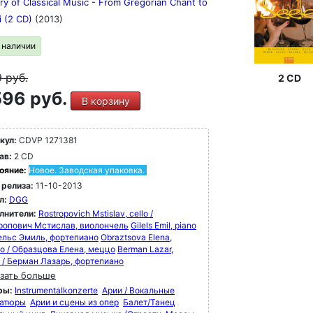
ry of Classical Music - From Gregorian Chant to
i (2 CD)
(2013)
в наличии
9
руб.
2 CD
96 руб.
В корзину
кул:
CDVP 1271381
ав:
2 CD
ояние:
Новое. Заводская упаковка.
 релиза:
11-10-2013
л:
DGG
лнители:
Rostropovich Mstislav, cello /
ропович Мстислав, виолончель
Gilels Emil, piano
лельс Эмиль, фортепиано
Obraztsova Elena,
o / Образцова Елена, меццо
Berman Lazar,
o / Берман Лазарь, фортепиано
зать больше
ры:
Instrumentalkonzerte
Арии / Вокальные
атюры
Арии и сцены из опер
Балет/Танец