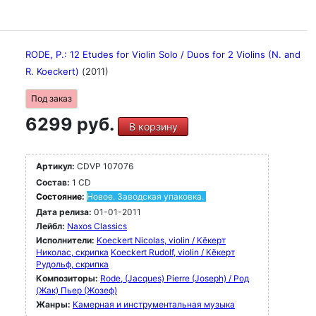
RODE, P.: 12 Etudes for Violin Solo / Duos for 2 Violins (N. and
R. Koeckert)
(2011)
Под заказ
6299 руб.
В корзину
Артикул:
CDVP 107076
Состав:
1 CD
Состояние:
Новое. Заводская упаковка.
Дата релиза:
01-01-2011
Лейбл:
Naxos Classics
Исполнители:
Koeckert Nicolas, violin / Кёкерт
Николас, скрипка
Koeckert Rudolf, violin / Кёкерт
Рудольф, скрипка
Композиторы:
Rode, (Jacques) Pierre (Joseph) / Род
(Жак) Пьер (Жозеф)
Жанры:
Камерная и инструментальная музыка