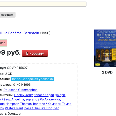
исках 79 - 100 представлены шедевры XX
 от Стравинского до Мессиана, Булеза и
цкого, а также Хольста, Рахманинова,
 продаж
лиуса, Айвза, Яначека, Равеля и многих
их.
I: La Bohème. Bernstein
(1996)
аказ
9 руб.
В корзину
кул:
CDVP 015607
2 DVD
ав:
2 CD
ояние:
Новое. Заводская упаковка.
 релиза:
01-01-1996
л:
Deutsche Grammophon
лнители:
Hadley Jerry, tenor / Хэдли Джери,
р
Réaux Angelina, soprano / Ро Анжелина,
ано
Hampson Thomas, baritone / Хемпсон Томас,
тон
Plishka Paul, bass / Плишка Пол, бас
зать больше