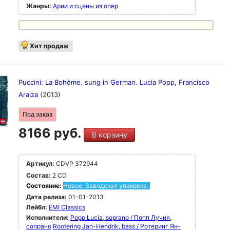
Жанры:
Арии и сцены из опер
Хит продаж
Puccini: La Bohème. sung in German. Lucia Popp, Francisco
Araiza
(2013)
Под заказ
8166 руб.
В корзину
Артикул:
CDVP 372944
Состав:
2 CD
Состояние:
Новое. Заводская упаковка.
Дата релиза:
01-01-2013
Лейбл:
EMI Classics
Исполнители:
Popp Lucia, soprano / Попп Лучия,
сопрано
Rootering Jan-Hendrik, bass / Ротеринг Ян-