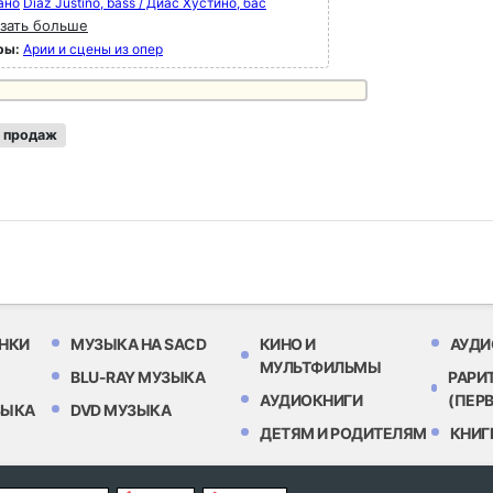
ано
Diaz Justino, bass / Диас Хустино, бас
зать больше
ры:
Арии и сцены из опер
 продаж
НКИ
МУЗЫКА НА SACD
КИНО И
АУДИ
МУЛЬТФИЛЬМЫ
BLU-RAY МУЗЫКА
РАРИ
АУДИОКНИГИ
(ПЕР
ЗЫКА
DVD МУЗЫКА
ДЕТЯМ И РОДИТЕЛЯМ
КНИГ