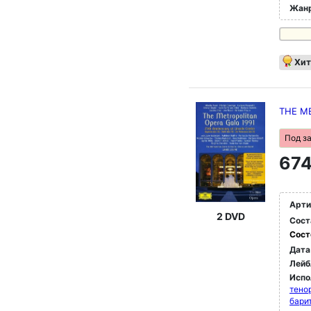
Жан
Хит
THE M
Под з
674
Арти
2 DVD
Сост
Сост
Дата
Лейб
Испо
тено
бари