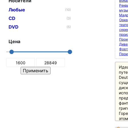
Носители
Вока
Рекви
Любые
(10)
музы
Мадр
CD
(3)
Орке
теат
DVD
(5)
сере
прои
Прои
Цена
Диве
Форт
Прои
Иде
путе
Deut
сущн
диск
испо
пред
фант
григ
Горе
этом
этап