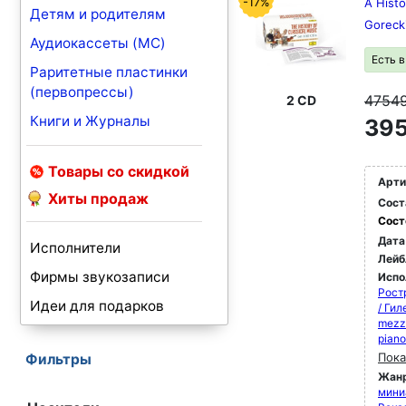
-17%
A Histo
Детям и родителям
Goreck
Аудиокассеты (MC)
Есть 
Раритетные пластинки
(первопрессы)
4754
2 CD
Книги и Журналы
395
Товары со скидкой
Арти
Хиты продаж
Сост
Сост
Дата
Исполнители
Лейб
Фирмы звукозаписи
Испо
Рост
Идеи для подарков
/ Ги
mezz
pian
Пока
Фильтры
Жан
мини