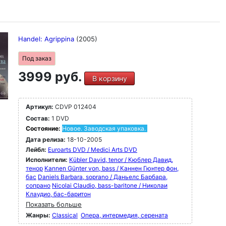
Handel: Agrippina
(2005)
Под заказ
3999 руб.
В корзину
Артикул:
CDVP 012404
Состав:
1 DVD
Состояние:
Новое. Заводская упаковка.
Дата релиза:
18-10-2005
Лейбл:
Euroarts DVD / Medici Arts DVD
Исполнители:
Kübler David, tenor / Кюблер Давид,
тенор
Kannen Günter von, bass / Каннен Гюнтер фон,
бас
Daniels Barbara, soprano / Даньелс Барбара,
сопрано
Nicolai Claudio, bass-baritone / Николаи
Клаудио, бас-баритон
Показать больше
Жанры:
Classical
Опера, интермедия, серената