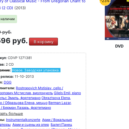
-23%
ry of Classical Music - From Gregorian Chant to
i (2 CD)
(2013)
в наличии
9
руб.
96 руб.
В корзину
DVD
кул:
CDVP 1271381
ав:
2 CD
ояние:
Новое. Заводская упаковка.
 релиза:
11-10-2013
л:
DGG
лнители:
Rostropovich Mstislav, cello /
ропович Мстислав, виолончель
Gilels Emil, piano
лельс Эмиль, фортепиано
Obraztsova Elena,
o / Образцова Елена, меццо
Berman Lazar,
o / Берман Лазарь, фортепиано
зать больше
ры:
Instrumentalkonzerte
Арии / Вокальные
атюры
Арии и сцены из опер
Балет/Танец