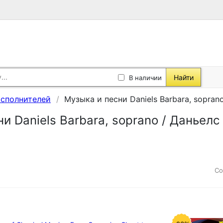
Найти
В наличии
исполнителей
Музыка и песни Daniels Barbara, sopran
и Daniels Barbara, soprano / Даньел
Со