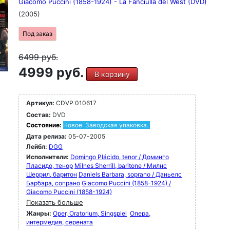
Giacomo Puccini (1858-1924) - La Fanciulla del West (DVD)
(2005)
Под заказ
6499
руб.
4999 руб.
В корзину
Артикул:
CDVP 010617
Состав:
DVD
Состояние:
Новое. Заводская упаковка.
Дата релиза:
05-07-2005
Лейбл:
DGG
Исполнители:
Domingo Plácido, tenor / Доминго
Пласидо, тенор
Milnes Sherrill, baritone / Милнс
Шеррил, баритон
Daniels Barbara, soprano / Даньелс
Барбара, сопрано
Giacomo Puccini (1858-1924) /
Giacomo Puccini (1858-1924)
Показать больше
Жанры:
Oper, Oratorium, Singspiel
Опера,
интермедия, серената