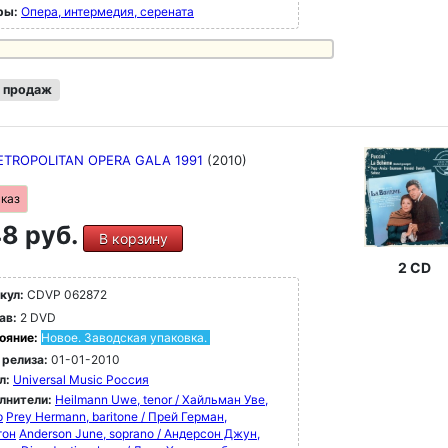
ры:
Опера, интермедия, серената
 продаж
ETROPOLITAN OPERA GALA 1991
(2010)
аказ
8 руб.
В корзину
2 CD
кул:
CDVP 062872
ав:
2 DVD
ояние:
Новое. Заводская упаковка.
 релиза:
01-01-2010
л:
Universal Music Россия
лнители:
Heilmann Uwe, tenor / Хайльман Уве,
р
Prey Hermann, baritone / Прей Герман,
тон
Anderson June, soprano / Андерсон Джун,