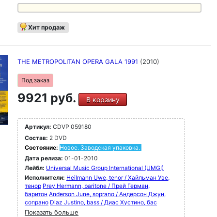
Хит продаж
THE METROPOLITAN OPERA GALA 1991
(2010)
Под заказ
9921 руб.
В корзину
Артикул:
CDVP 059180
Состав:
2 DVD
Состояние:
Новое. Заводская упаковка.
Дата релиза:
01-01-2010
Лейбл:
Universal Music Group International (UMGI)
Исполнители:
Heilmann Uwe, tenor / Хайльман Уве,
тенор
Prey Hermann, baritone / Прей Герман,
баритон
Anderson June, soprano / Андерсон Джун,
сопрано
Diaz Justino, bass / Диас Хустино, бас
Показать больше