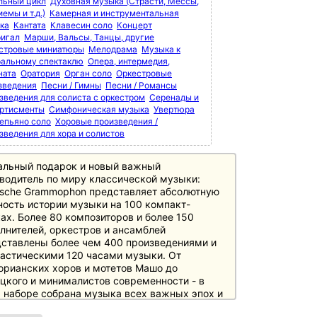
льный цикл
Духовная музыка (Страсти, Мессы,
емы и т.д.)
Камерная и инструментальная
ка
Кантата
Клавесин соло
Концерт
игал
Марши, Вальсы, Танцы, другие
стровые миниатюры
Мелодрама
Музыка к
ральному спектаклю
Опера, интермедия,
ната
Оратория
Орган соло
Оркестровые
зведения
Песни / Гимны
Песни / Романсы
зведения для солиста с оркестром
Серенады и
ртисменты
Симфоническая музыка
Увертюра
епьяно соло
Хоровые произведения /
зведения для хора и солистов
альный подарок и новый важный
водитель по миру классической музыки:
sche Grammophon представляет абсолютную
ость истории музыки на 100 компакт-
ах. Более 80 композиторов и более 150
лнителей, оркестров и ансамблей
ставлены более чем 400 произведениями и
астическими 120 часами музыки. От
орианских хоров и мотетов Машо до
цкого и минималистов современности - в
 наборе собрана музыка всех важных эпох и
ов истории музыки, необходимая любителям