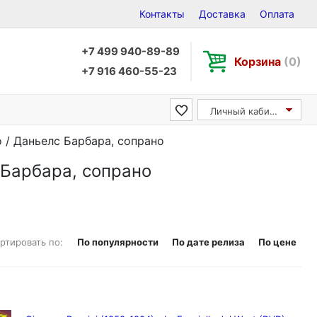
Контакты
Доставка
Оплата
+7 499 940-89-89
Корзина
(0)
+7 916 460-55-23
Личный кабинет
o / Даньелс Барбара, сопрано
с Барбара, сопрано
ртировать по:
По популярности
По дате релиза
По цене