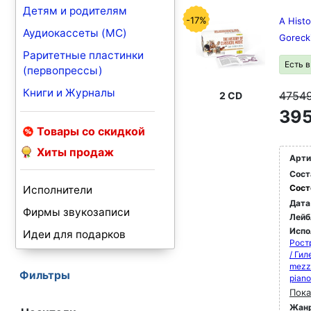
Детям и родителям
-17%
A Histo
Аудиокассеты (MC)
Goreck
Раритетные пластинки
Есть 
(первопрессы)
Книги и Журналы
4754
2 CD
395
Товары со скидкой
Хиты продаж
Арти
Сост
Сост
Исполнители
Дата
Фирмы звукозаписи
Лейб
Испо
Идеи для подарков
Рост
/ Ги
mezz
Фильтры
pian
Пока
Жан