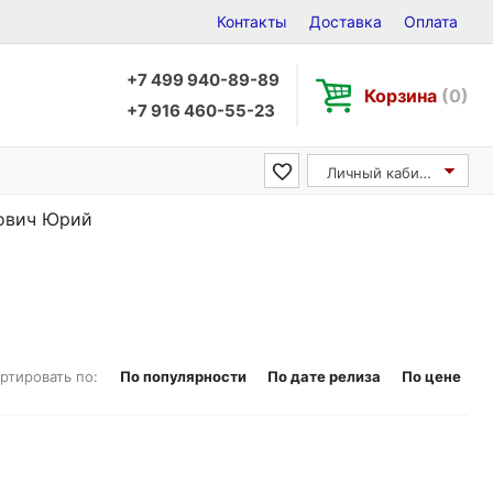
Контакты
Доставка
Оплата
+7 499 940-89-89
Корзина
(0)
+7 916 460-55-23
Личный кабинет
нович Юрий
ртировать по:
По популярности
По дате релиза
По цене