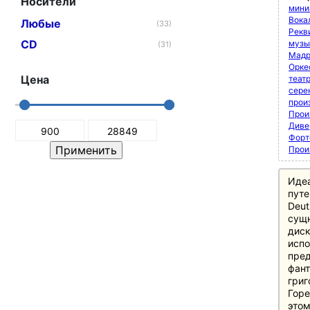
Носители
мини
Вока
Любые
(33)
Рекви
CD
музы
(31)
Мадр
Орке
Цена
теат
сере
прои
Прои
Диве
Форт
Прои
Иде
путе
Deut
сущн
диск
испо
пред
фант
григ
Горе
этом