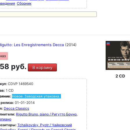
зведения
Сборник
вры XX века - от Стравинского до Мессии.
исках 79 - 100 представлены шедевры XX
 от Стравинского до Мессиана, Булеза и
цкого, а также Хольста, Рахманинова,
лиуса, Айвза, Яначека, Равеля и многих
их.
Rigutto: Les Enregistrements Decca
(2014)
аказ
58 руб.
В корзину
2 CD
кул:
CDVP 1469540
ав:
1 CD
ояние:
Новое. Заводская упаковка.
 релиза:
01-01-2014
л:
Decca Classics
лнители:
Rigutto Bruno, piano / Ригутто Бруно,
епиано
озиторы:
Tchaikovsky, Pyotr / Чайковский
Prokofiev, Sergei / Прокофьев Сергей
Chopin,