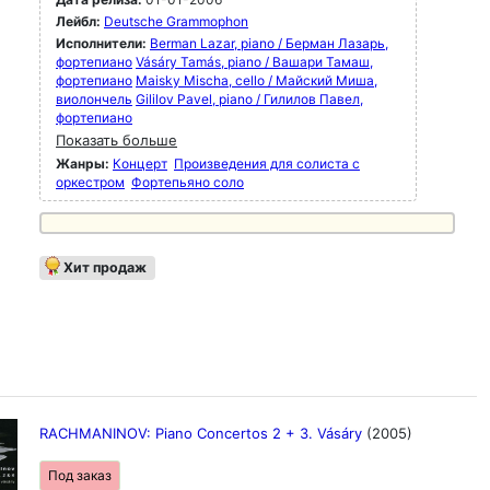
Лейбл:
Deutsche Grammophon
Исполнители:
Berman Lazar, piano / Берман Лазарь,
фортепиано
Vásáry Tamás, piano / Вашари Тамаш,
фортепиано
Maisky Mischa, cello / Майский Миша,
виолончель
Gililov Pavel, piano / Гилилов Павел,
фортепиано
Показать больше
Жанры:
Концерт
Произведения для солиста с
оркестром
Фортепьяно соло
Хит продаж
RACHMANINOV: Piano Concertos 2 + 3. Vásáry
(2005)
Под заказ