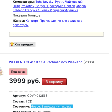
Композиторы:
Tchaikovsky, Pyotr / Чайковский
Пётр
Prokofiev, Sergei / Прокофьев Сергей
Chopin,
Frédéric François / Шопен Фридерик Франсуа
Показать больше
Жанры:
Концерт
Произведения для солиста с
оркестром
Хит продаж
WEEKEND CLASSICS: A Rachmaninov Weekend
(2006)
Под заказ
3999 руб.
В корзину
Артикул:
CDVP 013563
Состав:
1 CD
Состояние:
Новое. Заводская упаковка.
Дата релиза:
01-01-2006