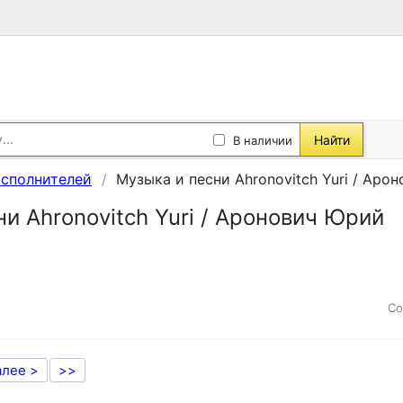
Найти
В наличии
исполнителей
Музыка и песни Ahronovitch Yuri / Аро
и Ahronovitch Yuri / Аронович Юрий
Со
алее >
>>