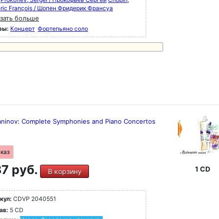
éric François / Шопен Фридерик Франсуа
зать больше
ры:
Концерт
Фортепьяно соло
ninov: Complete Symphonies and Piano Concertos
аказ
7 руб.
1 CD
В корзину
кул:
CDVP 2040551
ав:
5 CD