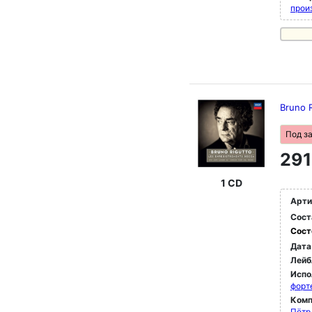
прои
шеде
На д
века
Горе
Сибе
друг
Bruno 
Под з
291
1 CD
Арти
Сост
Сост
Дата
Лейб
Испо
форт
Комп
Пётр