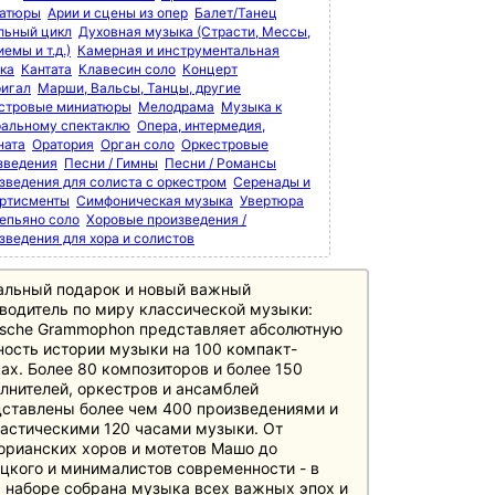
атюры
Арии и сцены из опер
Балет/Танец
льный цикл
Духовная музыка (Страсти, Мессы,
емы и т.д.)
Камерная и инструментальная
ка
Кантата
Клавесин соло
Концерт
игал
Марши, Вальсы, Танцы, другие
стровые миниатюры
Мелодрама
Музыка к
ральному спектаклю
Опера, интермедия,
ната
Оратория
Орган соло
Оркестровые
зведения
Песни / Гимны
Песни / Романсы
зведения для солиста с оркестром
Серенады и
ртисменты
Симфоническая музыка
Увертюра
епьяно соло
Хоровые произведения /
зведения для хора и солистов
альный подарок и новый важный
водитель по миру классической музыки:
sche Grammophon представляет абсолютную
ость истории музыки на 100 компакт-
ах. Более 80 композиторов и более 150
лнителей, оркестров и ансамблей
ставлены более чем 400 произведениями и
астическими 120 часами музыки. От
орианских хоров и мотетов Машо до
цкого и минималистов современности - в
 наборе собрана музыка всех важных эпох и