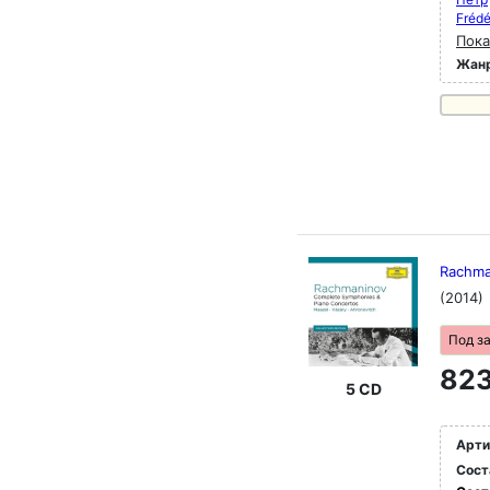
Fréd
Пока
Жан
Rachma
(2014)
Под з
823
5 CD
Арти
Сост