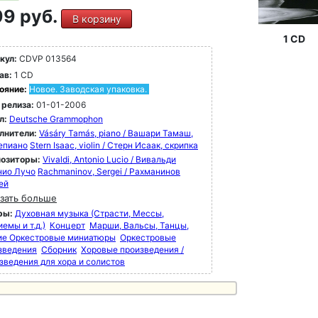
9 руб.
В корзину
1 CD
кул:
CDVP 013564
ав:
1 CD
ояние:
Новое. Заводская упаковка.
 релиза:
01-01-2006
л:
Deutsche Grammophon
лнители:
Vásáry Tamás, piano / Вашари Тамаш,
епиано
Stern Isaac, violin / Стерн Исаак, скрипка
озиторы:
Vivaldi, Antonio Lucio / Вивальди
нио Лучо
Rachmaninov, Sergei / Рахманинов
ей
зать больше
ры:
Духовная музыка (Страсти, Мессы,
емы и т.д.)
Концерт
Марши, Вальсы, Танцы,
ие Оркестровые миниатюры
Оркестровые
зведения
Сборник
Хоровые произведения /
зведения для хора и солистов