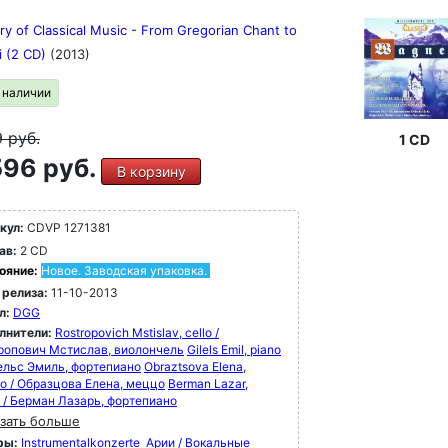
ry of Classical Music - From Gregorian Chant to
i (2 CD)
(2013)
в наличии
9
руб.
1 CD
96 руб.
В корзину
кул:
CDVP 1271381
ав:
2 CD
ояние:
Новое. Заводская упаковка.
 релиза:
11-10-2013
л:
DGG
лнители:
Rostropovich Mstislav, cello /
ропович Мстислав, виолончель
Gilels Emil, piano
лельс Эмиль, фортепиано
Obraztsova Elena,
o / Образцова Елена, меццо
Berman Lazar,
o / Берман Лазарь, фортепиано
зать больше
ры:
Instrumentalkonzerte
Арии / Вокальные