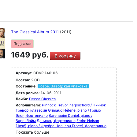
The Classical Album 2011
(2011)
Под заказ
1649 руб.
В корзину
Артикул:
CDVP 146106
Состав:
2 CD
Состояние:
Новое. Заводская упаковка.
Дата релиза:
14-06-2011
Лейбл:
Decca Classics
Исполнители:
Pinnock Trevor, harpsichord / Пиннок
Тревор, клавесин
Grimaud Hélène, piano / Гримо
Элен, фортепиано
Barenboim Daniel, piano /
Баренбойм Даниэль, фортепиано
Freire Nelson
(José), piano / Фрейре Нельсон (Хосе), фортепиано
Показать больше