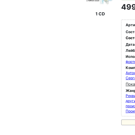
499
1 CD
Арти
Сост
Сост
Дата
Лейб
Испо
форт
Комп
Анто
Серг
Пока
Жан
Рекви
друг
прои
Прои