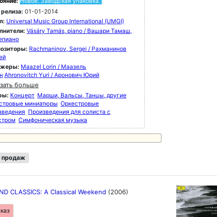
ояние:
Новое. Заводская упаковка.
 релиза:
01-01-2014
л:
Universal Music Group International (UMGI)
лнители:
Vásáry Tamás, piano / Вашари Тамаш,
епиано
озиторы:
Rachmaninov, Sergei / Рахманинов
ей
ижеры:
Maazel Lorin / Маазель
н
Ahronovitch Yuri / Аронович Юрий
зать больше
ры:
Концерт
Марши, Вальсы, Танцы, другие
стровые миниатюры
Оркестровые
зведения
Произведения для солиста с
стром
Симфоническая музыка
 продаж
D CLASSICS: A Classical Weekend
(2006)
аказ