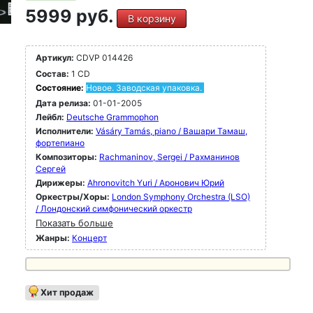
5999 руб.
В корзину
Артикул:
CDVP 014426
Состав:
1 CD
Состояние:
Новое. Заводская упаковка.
Дата релиза:
01-01-2005
Лейбл:
Deutsche Grammophon
Исполнители:
Vásáry Tamás, piano / Вашари Тамаш,
фортепиано
Композиторы:
Rachmaninov, Sergei / Рахманинов
Сергей
Дирижеры:
Ahronovitch Yuri / Аронович Юрий
Оркестры/Хоры:
London Symphony Orchestra (LSO)
/ Лондонский симфонический оркестр
Показать больше
Жанры:
Концерт
Хит продаж