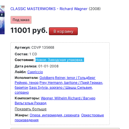
CLASSIC MASTERWORKS - Richard Wagner
(2008)
Под заказ
11001 руб.
В корзину
Артикул:
CDVP 135668
Состав:
1 CD
Состояние:
Новое. Заводская упаковка.
Дата релиза:
01-01-2008
Лейбл:
Capriccio
Исполнители:
Goldberg Reiner, tenor / Гольдберг
Рейнер, тенор
Prey Hermann, baritone / Прей Герман,
баритон
Sass Sylvia, soprano / Шашш Сильвия,
сопрано
Композиторы:
Wagner, Wilhelm Richard / Вагнер
Вильгельм Рихард
Показать больше
Жанры:
Опера, интермедия, серената
Оркестровые
произведения