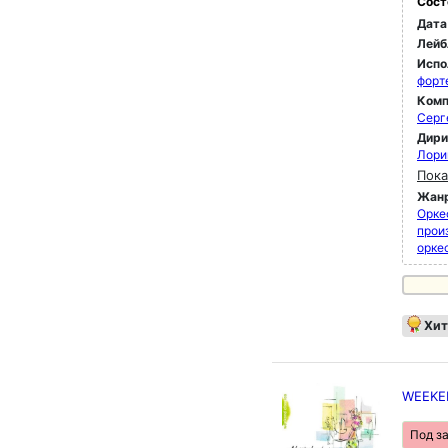
Сост
Дата
Лейб
Испо
форт
Комп
Серг
Дир
Лори
Пока
Жан
Орке
прои
орке
Хит
WEEKEN
Под з